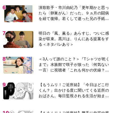
6
演歌歌手・市川由紀乃「更年期かと思っ
たら〈卵巣がん〉だった。９ヵ月の闘病
を経て復帰。若くして逝った兄の手紙を
今も支えに」【2026上半期BEST】
7
明日の『風、薫る』あらすじ。ついに感
染が収束。黒川は、りんにある提案をす
る＜ネタバレあり＞
8
＜3人って誰のこと？＞『Tシャツが乾く
まで』水族館で咲子が放った〈何気ない
一言〉に視聴者「これも何かの伏線？」
「子どもの話だと…」
9
【もうムリ！ご近所姑】「今日はどこ行
くん？」出かける度に聞いてくる近所の
おばさん。毎日監視される生活が始ま
り…【第1話】
10
【もうムリ！ご近所姑】勝手に自宅の庭