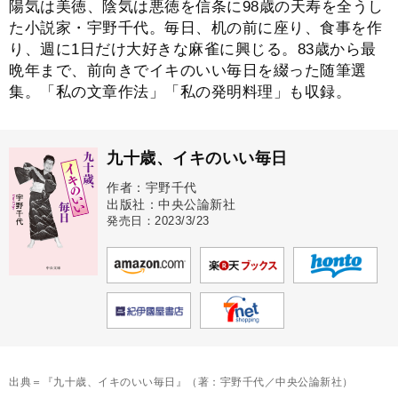
陽気は美徳、陰気は悪徳を信条に98歳の天寿を全うし
た小説家・宇野千代。毎日、机の前に座り、食事を作
り、週に1日だけ大好きな麻雀に興じる。83歳から最
晩年まで、前向きでイキのいい毎日を綴った随筆選
集。「私の文章作法」「私の発明料理」も収録。
九十歳、イキのいい毎日
作者：宇野千代
出版社：中央公論新社
発売日：2023/3/23
出典＝『九十歳、イキのいい毎日』（著：宇野千代／中央公論新社）