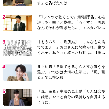
す」と告げたのは…
2
『Tシャツが乾くまで』第5話予告。心を
許しあう咲子と樹生。「もうすぐ一周忌
なんでそれが過ぎたら…」＜ネタバレあ
り＞
3
【もうムリ！ご近所姑】「こんなもん捨
ててまえ！」おばさんに怒鳴られ、傷つ
く息子。私たちが取った行動は…【第3
話】
4
井上祐貴「選択できるなら大変なほうを
選ぶ。いつかは大河の主演に」『風、薫
る』では横沢役
5
『風、薫る』主演の見上愛「りんは恋愛
に鈍感。やっと自分の気持ちを自覚する
ように」