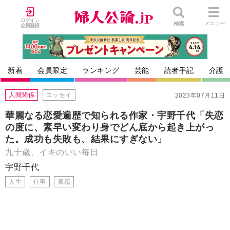
ログイン
検索
メニュー
会員登録
新着
会員限定
ランキング
芸能
読者手記
介護
人間関係
エッセイ
2023年07月11日
華麗なる恋愛遍歴で知られる作家・宇野千代「失恋
の度に、素早い変わり身でどん底から起き上がっ
た。成功も失敗も、結果にすぎない」
九十歳、イキのいい毎日
宇野千代
人生
仕事
書籍