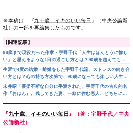
※本稿は、『
九十歳、イキのいい毎日
』（中央公論新
社）の一部を再編集したものです。
【関連記事】
98歳まで現役だった作家・宇野千代「人生はほんとうに愉し
い」と思えるような1日の過ごし方とは？90歳を超えても毎
朝台所に立ち続けて
生涯で4度の結婚・離婚をした宇野千代流、ストレスの向き合
い方とは？心の持ち方次第で、90歳になっても楽しい人生を
続けられる
末井昭「優柔不断な自分に手渡された、宇野千代の古典的名
作『おはん』。残してきた妻、一緒に住む恋人、どちらにも
いい顔をしたい」
『
九十歳、イキのいい毎日
』（著：宇野千代／中央
公論新社）