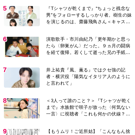
5
『Tシャツが乾くまで』“ちょっと残念な
男”をフォローするしっかり者。樹生の妹
を演じるのは、齋藤飛鳥さん＜キャスト
紹介＞
6
演歌歌手・市川由紀乃「更年期かと思っ
たら〈卵巣がん〉だった。９ヵ月の闘病
を経て復帰。若くして逝った兄の手紙を
今も支えに」【2026上半期BEST】
7
井上祐貴『風、薫る』ではクセ強の記
者・横沢役「陽気なイタリア人のように
と言われて」
8
＜3人って誰のこと？＞『Tシャツが乾く
まで』水族館で咲子が放った〈何気ない
一言〉に視聴者「これも何かの伏線？」
「子どもの話だと…」
9
【もうムリ！ご近所姑】「こんなもん捨