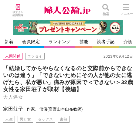
ログイン
検索
メニュー
会員登録
新着
会員限定
ランキング
芸能
読者手記
介護
人間関係
エッセイ
2023年09月12日
「結婚してからやらなくなるのと交際前からできな
いのは違う」「できないためにその人が他の女に逃
げたら、私が悪い」痛みが原因で＜できない＞32歳
女性を家田荘子が取材【後編】
大人処女
家田荘子
作家、僧侶(高野山本山布教師)
人生
男と女
セックス
書籍