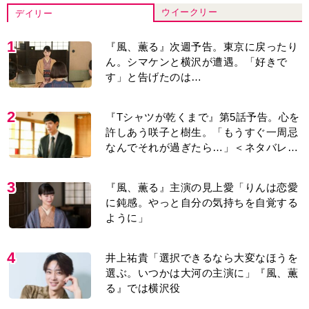
ウイークリー
デイリー
1
『風、薫る』次週予告。東京に戻ったり
ん。シマケンと横沢が遭遇。「好きで
す」と告げたのは…
2
『Tシャツが乾くまで』第5話予告。心を
許しあう咲子と樹生。「もうすぐ一周忌
なんでそれが過ぎたら…」＜ネタバレあ
り＞
3
『風、薫る』主演の見上愛「りんは恋愛
に鈍感。やっと自分の気持ちを自覚する
ように」
4
井上祐貴「選択できるなら大変なほうを
選ぶ。いつかは大河の主演に」『風、薫
る』では横沢役