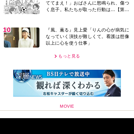
ててまえ！」おばさんに怒鳴られ、傷つ
く息子。私たちが取った行動は…【第3
話】
10
『風、薫る』見上愛「りんの心が病気に
なっていく演技が難しくて。看護は想像
以上に心を使う仕事」
もっと見る
MOVIE