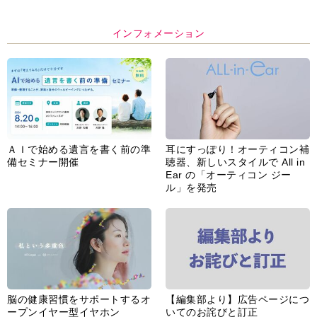
インフォメーション
ＡＩで始める遺言を書く前の準
耳にすっぽり！オーティコン補
備セミナー開催
聴器、新しいスタイルで All in
Ear の「オーティコン ジー
ル」を発売
脳の健康習慣をサポートするオ
【編集部より】広告ページにつ
ープンイヤー型イヤホン
いてのお詫びと訂正