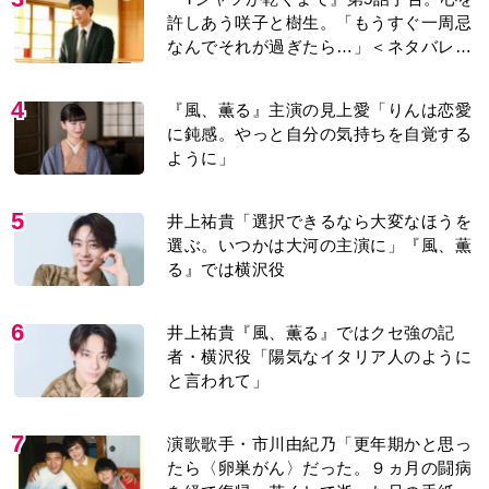
許しあう咲子と樹生。「もうすぐ一周忌
なんでそれが過ぎたら…」＜ネタバレあ
り＞
4
『風、薫る』主演の見上愛「りんは恋愛
に鈍感。やっと自分の気持ちを自覚する
ように」
5
井上祐貴「選択できるなら大変なほうを
選ぶ。いつかは大河の主演に」『風、薫
る』では横沢役
6
井上祐貴『風、薫る』ではクセ強の記
者・横沢役「陽気なイタリア人のように
と言われて」
7
演歌歌手・市川由紀乃「更年期かと思っ
たら〈卵巣がん〉だった。９ヵ月の闘病