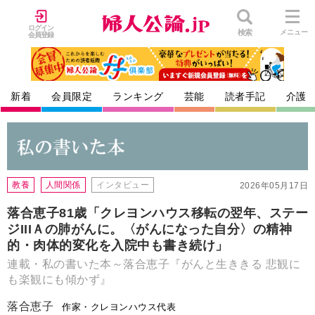
ログイン
検索
メニュー
会員登録
新着
会員限定
ランキング
芸能
読者手記
介護
教養
人間関係
インタビュー
2026年05月17日
落合恵子81歳「クレヨンハウス移転の翌年、ステー
ジIIIＡの肺がんに。〈がんになった自分〉の精神
的・肉体的変化を入院中も書き続け」
連載・私の書いた本～落合恵子『がんと生ききる 悲観に
も楽観にも傾かず』
落合恵子
作家・クレヨンハウス代表