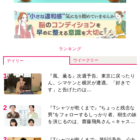
ランキング
ウイークリー
デイリー
1
『風、薫る』次週予告。東京に戻ったり
ん。シマケンと横沢が遭遇。「好きで
す」と告げたのは…
2
『Tシャツが乾くまで』“ちょっと残念な
男”をフォローするしっかり者。樹生の妹
を演じるのは、齋藤飛鳥さん＜キャスト
紹介＞
3
『Tシャツが乾くまで』第5話予告。心を