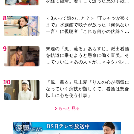
を経て復帰。若くして逝った兄の手紙を
今も支えに」【2026上半期BEST】
8
＜3人って誰のこと？＞『Tシャツが乾く
まで』水族館で咲子が放った〈何気ない
一言〉に視聴者「これも何かの伏線？」
「子どもの話だと…」
9
来週の『風、薫る』あらすじ。派出看護
を軌道に乗せようと懸命に働く直美。そ
してついに＜あの人＞が…＜ネタバレあ
り＞
10
『風、薫る』見上愛「りんの心が病気に
なっていく演技が難しくて。看護は想像
以上に心を使う仕事」
もっと見る