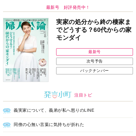
最新号 好評発売中！
実家の処分から終の棲家ま
でどうする？60代からの家
モンダイ
最新号
次号予告
バックナンバー
注目トピ
義実家について、義弟が私へ怒りのLINE
同僚の心無い言葉に気持ちが折れた