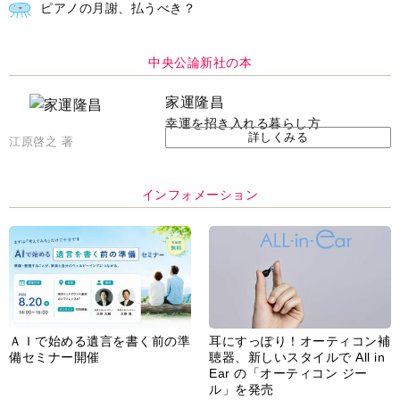
ピアノの月謝、払うべき？
中央公論新社の本
家運隆昌
幸運を招き入れる暮らし方
詳しくみる
江原啓之 著
インフォメーション
ＡＩで始める遺言を書く前の準
耳にすっぽり！オーティコン補
備セミナー開催
聴器、新しいスタイルで All in
Ear の「オーティコン ジー
ル」を発売