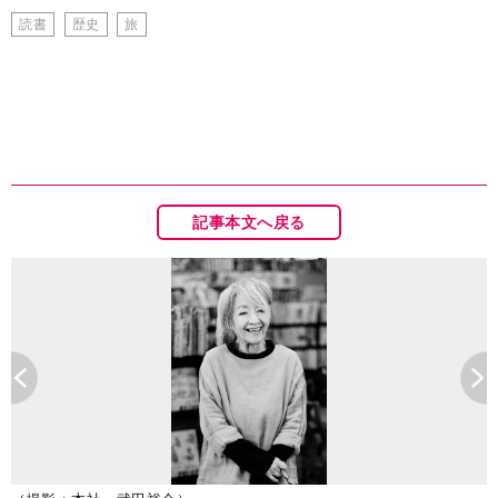
読書
歴史
旅
記事本文へ戻る