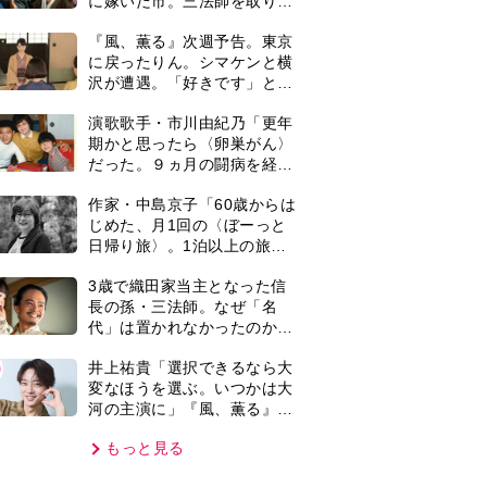
河の主演に」『風、薫る』で
弟！』を解説
は横沢役
もっと見る
VIE
集部おすすめ