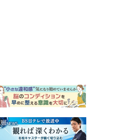
ンキング
ウイークリー
イリー
明日の『風、薫る』あらす
じ。りんの元には思わぬ来訪
者がやってきて…＜ネタバレ
あり＞
来週の『風、薫る』あらす
じ。派出看護を軌道に乗せよ
うと懸命に働く直美。そして
ついに＜あの人＞が…＜ネタ
『風、薫る』見上愛「りんの
バレあり＞
心が病気になっていく演技が
難しくて。看護は想像以上に
心を使う仕事」
『Tシャツが乾くまで』“ちょ
っと残念な男”をフォローする