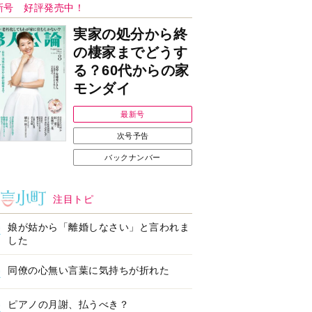
Ｉで始める遺言を書
耳にすっぽり！オーテ
前の準備セミナー開
ィコン補聴器、新しい
スタイルで All in Ear
の「オーティコン ジー
ル」を発売
の健康習慣をサポー
【編集部より】広告ペ
するオープンイヤー
ージについてのお詫び
ヤホン「kikippa イ
と訂正
ン HERALBONY
デル」発売