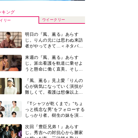
しっかり者。樹生の妹を演じ
るのは、齋藤飛鳥さん＜キャ
次回『豊臣兄弟！』あらす
スト紹介＞
じ。秀吉への対抗心から勝家
に嫁いだ市。三法師を取り戻
すため、小一郎が動き出し
『風、薫る』次週予告。東京
「信長の葬儀」を仕掛ける
に戻ったりん。シマケンと横
が…＜ネタバレあり＞
沢が遭遇。「好きです」と告
げたのは…
演歌歌手・市川由紀乃「更年
期かと思ったら〈卵巣がん〉
だった。９ヵ月の闘病を経て
復帰。若くして逝った兄の手
作家・中島京子「60歳からは
紙を今も支えに」【2026上半
じめた、月1回の〈ぼーっと
期BEST】
日帰り旅〉。1泊以上の旅行
とは違い、思い立ってフラッ
3歳で織田家当主となった信
と出かけられるのがいいとこ
長の孫・三法師。なぜ「名
ろ」【2026上半期BEST】
代」は置かれなかったのか。
秀吉の勢力拡大のきっかけと
0
井上祐貴「選択できるなら大
なった「清須会議」の背景と
変なほうを選ぶ。いつかは大
は…。濱田浩一郎が『豊臣兄