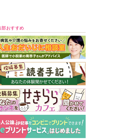
新号 好評発売中！
実家の処分から終
の棲家までどうす
る？60代からの家
モンダイ
最新号
次号予告