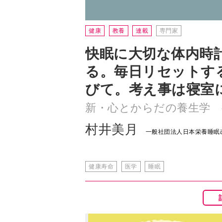
快眠に大切な体内時計
る。毎日リセットす
びて。考え事は寝室
新・心とからだの養生学 
村井美月
一般社団法人日本栄養睡眠
健康寿命
医学
睡眠