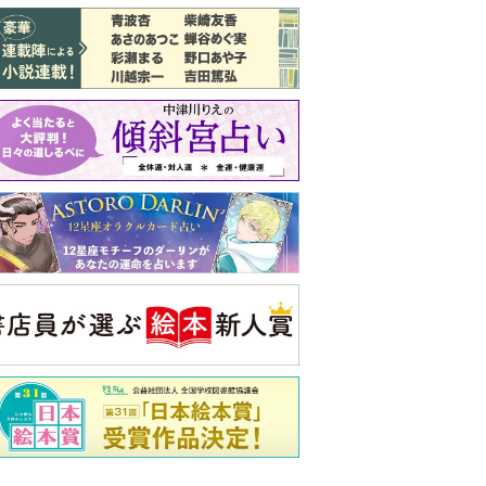
バックナンバー
注目トピ
娘が姑から「離婚しなさい」と言われま
した
同僚の心無い言葉に気持ちが折れた
ピアノの月謝、払うべき？
央公論新社の本
もうじきたべられるぼく
はせがわゆうじ 作
詳しくみる
ンフォメーション