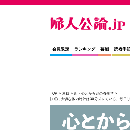
会員限定
ランキング
芸能
読者手
TOP
連載
新・心とからだの養生学
快眠に大切な体内時計は30分ズレている。毎日
健康
教養
連載
専門家