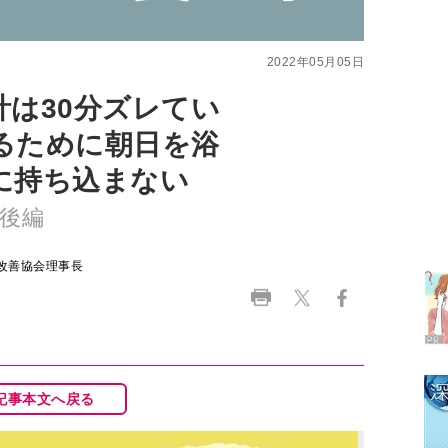
は30分ズレてい
るために朝日を浴
に持ち込まない
ラ
後編
デ
改善協会理事長
1
2
記事本文へ戻る
3
4