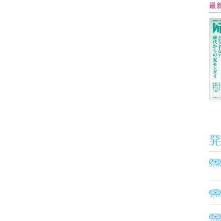
Ａ
く
催
脳
ト
型イ
ヤホ
モ