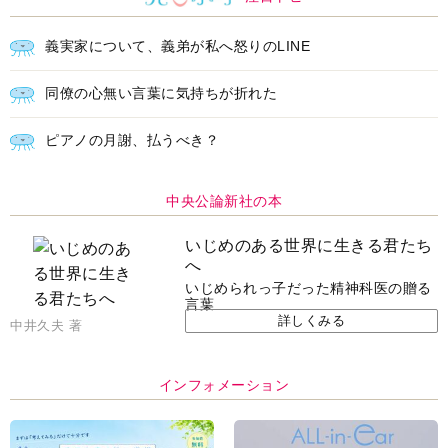
ＡＩで始める遺言を書く前の準
耳にすっぽり！オーティコン補
備セミナー開催
聴器、新しいスタイルで All in
Ear の「オーティコン ジー
ル」を発売
脳の健康習慣をサポートするオ
【編集部より】広告ページにつ
ープンイヤー型イヤホン
いてのお詫びと訂正
「kikippa イヤホン
HERALBONY モデル」発売