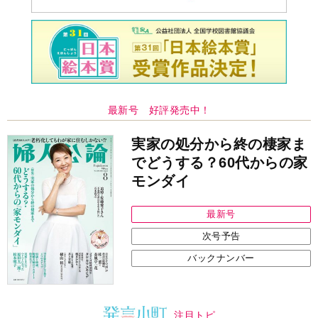
注目トピ
義実家について、義弟が私へ怒りのLINE
同僚の心無い言葉に気持ちが折れた
ピアノの月謝、払うべき？
中央公論新社の本
いじめのある世界に生きる君たち
へ
いじめられっ子だった精神科医の贈る
言葉
詳しくみる
中井久夫 著
インフォメーション