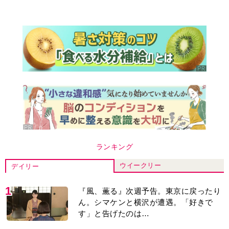
す」と告げたのは…
2
『Tシャツが乾くまで』第5話予告。心を
許しあう咲子と樹生。「もうすぐ一周忌
なんでそれが過ぎたら…」＜ネタバレあ
り＞
3
井上祐貴「選択できるなら大変なほうを
選ぶ。いつかは大河の主演に」『風、薫
る』では横沢役
4
『風、薫る』主演の見上愛「りんは恋愛
に鈍感。やっと自分の気持ちを自覚する
ように」
5
『Tシャツが乾くまで』“ちょっと残念な
男”をフォローするしっかり者。樹生の妹
を演じるのは、齋藤飛鳥さん＜キャスト
紹介＞