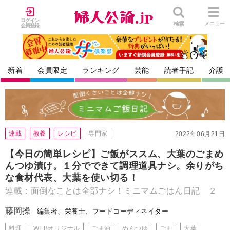
ログイン
検索
メニュー
会員登録
新着
会員限定
ランキング
芸能
読者手記
介護
連載
教養
レシピ
専門家
2022年06月21日
【今日の簡単レシピ】ご飯がススム、大葉のごまめ
んつゆ漬け。１分でできて調理道具ナシ。余りがち
な食材代表、大葉を使い切る！
連載：面倒なことは全部ナシ！ミニマムごはん日記 ２
藤岡操
編集者、栄養士、フードコーディネイター
料理
WEBオリジナル
ごま油
めんつゆ
ごま
大葉