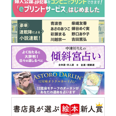
最新号 好評発売中！
実家の処分から終の棲家ま
でどうする？60代からの家
モンダイ
最新号
次号予告
バックナンバー