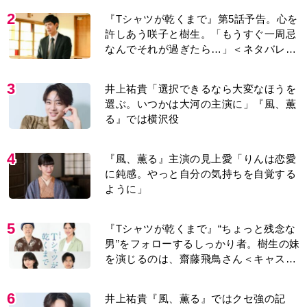
6
井上祐貴『風、薫る』ではクセ強の記
者・横沢役「陽気なイタリア人のように
と言われて」
7
＜3人って誰のこと？＞『Tシャツが乾く
まで』水族館で咲子が放った〈何気ない
一言〉に視聴者「これも何かの伏線？」
「子どもの話だと…」
8
演歌歌手・市川由紀乃「更年期かと思っ
たら〈卵巣がん〉だった。９ヵ月の闘病
を経て復帰。若くして逝った兄の手紙を
今も支えに」【2026上半期BEST】
9
『風、薫る』見上愛「りんの心が病気に
なっていく演技が難しくて。看護は想像
以上に心を使う仕事」