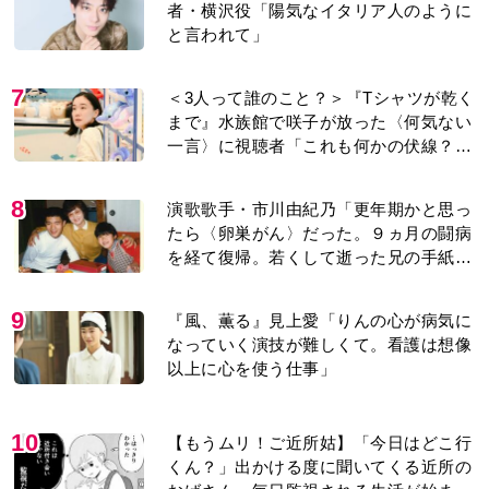
10
【もうムリ！ご近所姑】「今日はどこ行
くん？」出かける度に聞いてくる近所の
おばさん。毎日監視される生活が始ま
り…【第1話】
もっと見る
MOVIE