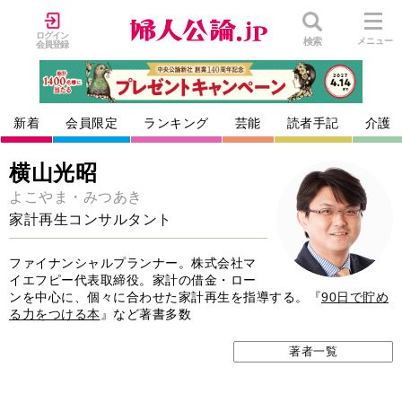
ログイン
検索
メニュー
会員登録
新着
会員限定
ランキング
芸能
読者手記
介護
横山光昭
よこやま・みつあき
家計再生コンサルタント
ファイナンシャルプランナー。株式会社マ
イエフピー代表取締役。家計の借金・ロー
ンを中心に、個々に合わせた家計再生を指導する。『
90日で貯め
る力をつける本
』など著書多数
著者一覧