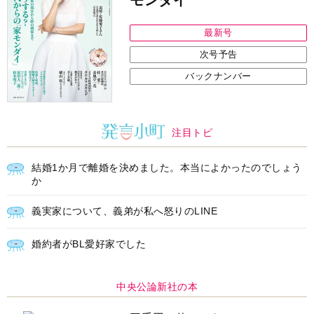
次号予告
バックナンバー
注目トピ
結婚1か月で離婚を決めました。本当によかったのでしょう
か
義実家について、義弟が私へ怒りのLINE
婚約者がBL愛好家でした
中央公論新社の本
三千円の使いかた
原田ひ香 著
詳しくみる