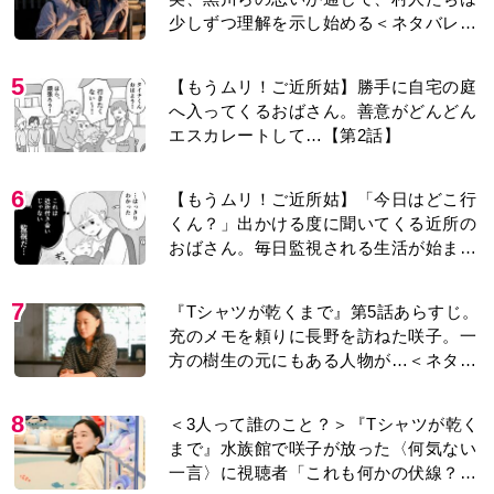
5
【もうムリ！ご近所姑】勝手に自宅の庭
へ入ってくるおばさん。善意がどんどん
エスカレートして…【第2話】
6
【もうムリ！ご近所姑】「今日はどこ行
くん？」出かける度に聞いてくる近所の
おばさん。毎日監視される生活が始ま
り…【第1話】
7
『Tシャツが乾くまで』第5話あらすじ。
充のメモを頼りに長野を訪ねた咲子。一
方の樹生の元にもある人物が…＜ネタバ
レあり＞
8
＜3人って誰のこと？＞『Tシャツが乾く
まで』水族館で咲子が放った〈何気ない
一言〉に視聴者「これも何かの伏線？」
「子どもの話だと…」
9
古代ギリシアの『植物誌』を82歳で完