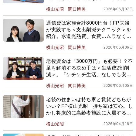
説
横山光昭
関口博美
2026年06月07日
通信費は家族合計8000円台！FP夫婦
が実践する＜支出削減テクニック＞を
紹介。水道光熱費、食費…ムラなく節
約するコツは…
横山光昭
関口博美
2026年06月06日
老後資金は「3000万円」も必要！？不
足を解消する決め手は＜生活費2割削
減＞。「ケチケチ生活」なしでも安心
に近づく…FP横山光昭、関口博美が解
横山光昭
関口博美
2026年06月05日
説
老後の住まいは持ち家と賃貸どちらが
いい？FP横山光昭「持ち家は安心。し
かし将来的に高齢者施設に入居する予
定なら…」
横山光昭
2026年04月18日