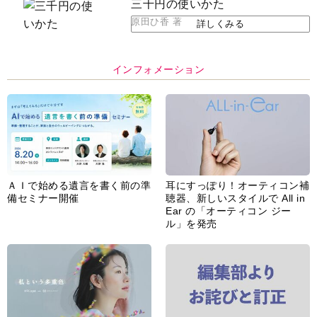
インフォメーション
ＡＩで始める遺言を書く前の準
耳にすっぽり！オーティコン補
備セミナー開催
聴器、新しいスタイルで All in
Ear の「オーティコン ジー
ル」を発売
脳の健康習慣をサポートするオ
【編集部より】広告ページにつ
ープンイヤー型イヤホン
いてのお詫びと訂正