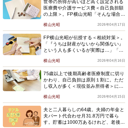
世帯の所得が高いほど高く設定される
医療費や介護サービス費＜自己負担額
の上限＞。FP横山光昭「そんな場合に
検討したいのが『世帯分離』。同居し
横山光昭
2026年04月17日
ながらも世帯を分けることで…」
FP横山光昭が伝授する＜相続対策＞。
「『うちは財産がないから関係ない』
という人も多くいるが実際は…」「注
意したいのは借金などマイナスの遺産
横山光昭
2026年04月16日
がある場合で…」
75歳以上で後期高齢者医療制度に切り
かわり、自己負担は原則１割に。ただ
し収入が多く＜現役並み所得者＞に該
当する場合…FP横山光昭が解説
横山光昭
2026年04月15日
夫と二人暮らしの64歳。夫婦の年金と
夫パート代合わせ月31.8万円で暮ら
す。貯蓄は1000万あるけれど、老後が