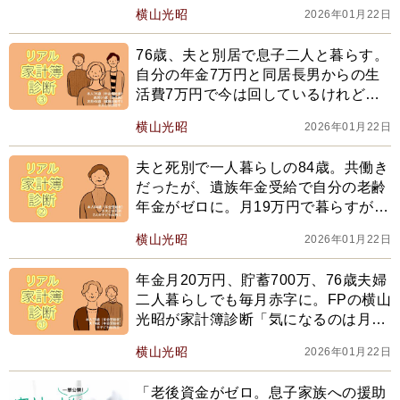
心配【FP横山光昭の家計簿診断】
横山光昭
2026年01月22日
76歳、夫と別居で息子二人と暮らす。
自分の年金7万円と同居長男からの生
活費7万円で今は回しているけれど…
【FP横山光昭の家計簿診断】
横山光昭
2026年01月22日
夫と死別で一人暮らしの84歳。共働き
だったが、遺族年金受給で自分の老齢
年金がゼロに。月19万円で暮らすが…
【FP横山光昭の家計簿診断】
横山光昭
2026年01月22日
年金月20万円、貯蓄700万、76歳夫婦
二人暮らしでも毎月赤字に。FPの横山
光昭が家計簿診断「気になるのは月5
万の夫こづかいと…」
横山光昭
2026年01月22日
「老後資金がゼロ。息子家族への援助