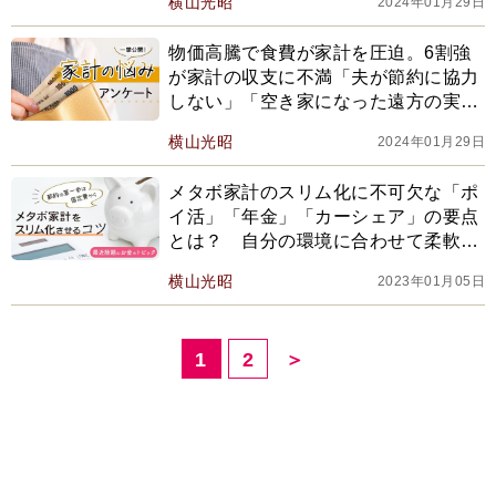
横山光昭
2024年01月29日
物価高騰で食費が家計を圧迫。6割強
が家計の収支に不満「夫が節約に協力
しない」「空き家になった遠方の実家
の維持費が負担」【家計の悩みアンケ
横山光昭
2024年01月29日
ート】
メタボ家計のスリム化に不可欠な「ポ
イ活」「年金」「カーシェア」の要点
とは？ 自分の環境に合わせて柔軟に
考え、節約生活できるように検討を！
横山光昭
2023年01月05日
1
2
＞
ランキング