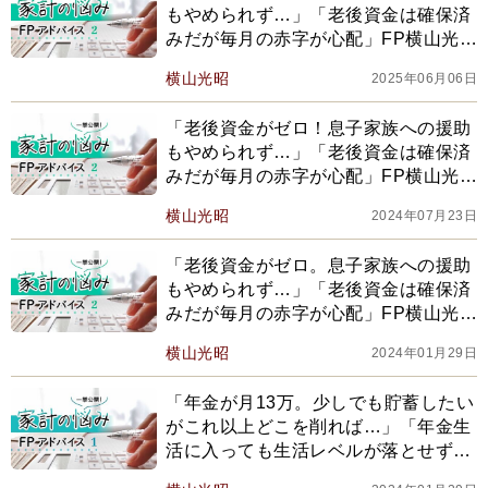
もやめられず…」「老後資金は確保済
みだが毎月の赤字が心配」FP横山光昭
がアドバイス【2025編集部セレクショ
横山光昭
2025年06月06日
ン】
「老後資金がゼロ！息子家族への援助
もやめられず…」「老後資金は確保済
みだが毎月の赤字が心配」FP横山光昭
がアドバイス）【2024年上半期
横山光昭
2024年07月23日
BEST】
「老後資金がゼロ。息子家族への援助
もやめられず…」「老後資金は確保済
みだが毎月の赤字が心配」FP横山光昭
がアドバイス
横山光昭
2024年01月29日
「年金が月13万。少しでも貯蓄したい
がこれ以上どこを削れば…」「年金生
活に入っても生活レベルが落とせず大
赤字」FP横山光昭がアドバイス