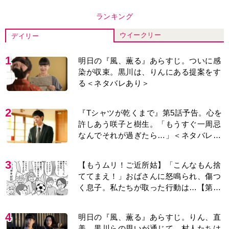
ウイークリー
デイリー
1
明日の『風、薫る』あらすじ。ついに感
染が収束。黒川は、りんにある提案をす
る＜ネタバレあり＞
2
『Tシャツが乾くまで』第5話予告。心を
許しあう咲子と樹生。「もうすぐ一周忌
なんでそれが過ぎたら…」＜ネタバレあ
り＞
3
【もうムリ！ご近所姑】「こんなもん捨
ててまえ！」おばさんに怒鳴られ、傷つ
く息子。私たちが取った行動は…【第3
話】
4
明日の『風、薫る』あらすじ。りん、直
美、黒川らの思いが通じて、村人たちは
少しずつ理解を示し始める＜ネタバレあ
り＞