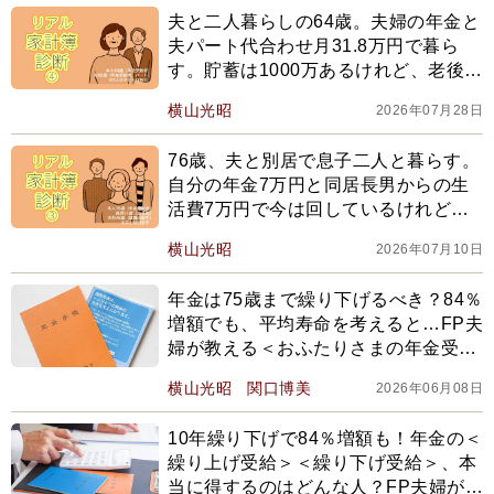
夫と二人暮らしの64歳。夫婦の年金と
夫パート代合わせ月31.8万円で暮ら
す。貯蓄は1000万あるけれど、老後が
心配《FP横山光昭の家計簿診断》
横山光昭
2026年07月28日
【2026上半期BEST】
76歳、夫と別居で息子二人と暮らす。
自分の年金7万円と同居長男からの生
活費7万円で今は回しているけれど…
＜FP横山光昭の家計簿診断＞【2026
横山光昭
2026年07月10日
上半期BEST】
年金は75歳まで繰り下げるべき？84％
増額でも、平均寿命を考えると…FP夫
婦が教える＜おふたりさまの年金受け
取り戦略＞とは
横山光昭
関口博美
2026年06月08日
10年繰り下げで84％増額も！年金の＜
繰り上げ受給＞＜繰り下げ受給＞、本
当に得するのはどんな人？FP夫婦が解