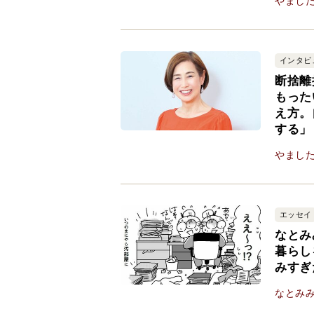
やまし
インタビ
断捨離
もった
え方。
する」
やまし
エッセイ
なとみ
暮らし
みすぎ
なとみ