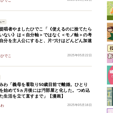
たひでこ
ュー
提唱者やましたひでこ「《使えるのに捨てたら
いない》は＜自分軸＞ではなく＜モノ軸＞の考
自分を主人公にすると、片づけはどんどん加速
2025年05月22日
たひでこ
最
みわ「義母を看取り50歳目前で離婚。ひとり
を始めて5ヵ月後には汚部屋と化した。つめ込
た生活を立て直すまで」【漫画】
2025年05月16日
みわ