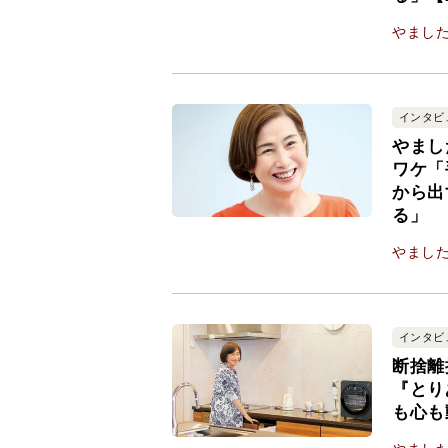
やまし
インタビ
やまし
ワケ「
から出
る」
やまし
インタビ
断捨離
『とり
も心も