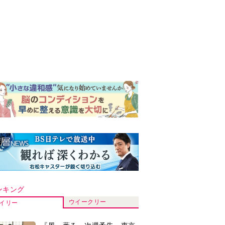
ンキング
ウイークリー
イリー
『風、薫る』次週予告。東京
に戻ったりん。シマケンと横
沢が遭遇。「好きです」と告
げたのは…
『Tシャツが乾くまで』第5話
予告。心を許しあう咲子と樹
生。「もうすぐ一周忌なんで
それが過ぎたら…」＜ネタバ
『風、薫る』主演の見上愛
レあり＞
「りんは恋愛に鈍感。やっと
自分の気持ちを自覚するよう
に」
井上祐貴「選択できるなら大
変なほうを選ぶ。いつかは大
河の主演に」『風、薫る』で