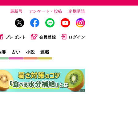
最新号
アンケート・投稿
定期購読
プレゼント
会員登録
ログイン
教養
占い
小説
連載