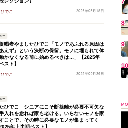
セレクション】
2026年05月18日
たひでこ
MO
ュー
提唱者やましたひでこ「モノであふれる原因は
あえず』という決断の保留。モノに埋もれて体
動かなくなる前に始めるべきは…」【2025年
ベスト】
2025年09月26日
たひでこ
編
ュー
たひでこ シニアにこそ断捨離が必要不可欠な
手入れを怠れば家も老ける。いらないモノを家
すことで、その時に必要なモノが集まってく
2025年上半期ベスト】