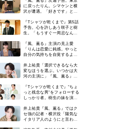
は横沢役
『Tシャツが乾くまで』“ちょ
っと残念な男”をフォローする
しっかり者。樹生の妹を演じ
るのは、齋藤飛鳥さん＜キャ
井上祐貴『風、薫る』ではク
スト紹介＞
セ強の記者・横沢役「陽気な
イタリア人のようにと言われ
て」
演歌歌手・市川由紀乃「更年
期かと思ったら〈卵巣がん〉
だった。９ヵ月の闘病を経て
復帰。若くして逝った兄の手
＜3人って誰のこと？＞『Tシ
紙を今も支えに」【2026上半
ャツが乾くまで』水族館で咲
期BEST】
子が放った〈何気ない一言〉
に視聴者「これも何かの伏
『風、薫る』見上愛「りんの
線？」「子どもの話だと…」
心が病気になっていく演技が
難しくて。看護は想像以上に
心を使う仕事」
0
【もうムリ！ご近所姑】「今
日はどこ行くん？」出かける
度に聞いてくる近所のおばさ