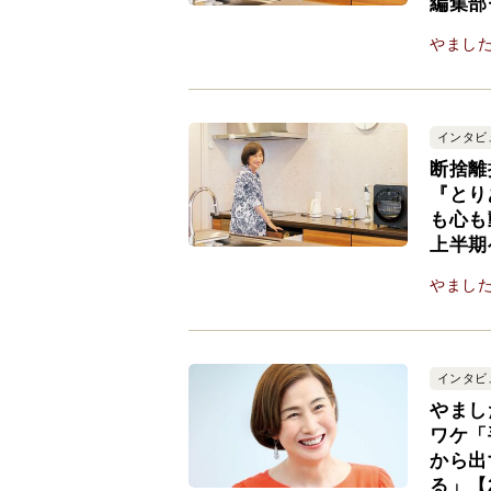
編集部
やまし
インタビ
断捨離
『とり
も心も
上半期
やまし
インタビ
やまし
ワケ「
から出
る」【