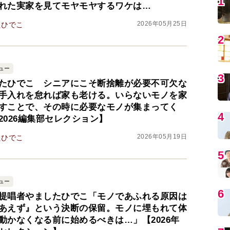
れた実家を見てモヤモヤするワケは…
5
2026年05月25日
たひでこ
6
ュー
たひでこ シニアにこそ断捨離が必要不可欠な
7
手入れを怠れば家も老ける。いらないモノを家
すことで、その時に必要なモノが集まってく
2026編集部セレクション】
8
2026年05月19日
たひでこ
9
ュー
提唱者やましたひでこ「モノであふれる原因は
1
あえず』という決断の保留。モノに埋もれて体
動かなくなる前に始めるべきは…」【2026年