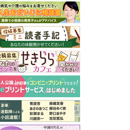
新号 好評発売中！
実家の処分から終
の棲家までどうす
る？60代からの家
モンダイ
最新号
次号予告