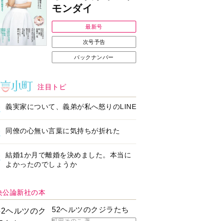
Ｉで始める遺言を書
耳にすっぽり！オーテ
前の準備セミナー開
ィコン補聴器、新しい
スタイルで All in Ear
の「オーティコン ジー
ル」を発売
の健康習慣をサポー
【編集部より】広告ペ
するオープンイヤー
ージについてのお詫び
ヤホン「kikippa イ
と訂正
ン HERALBONY
デル」発売
なたのペット自慢を
【編集部より】公式ア