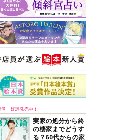
バックナンバー
注目トピ
義実家について、義弟が私へ怒りのLINE
同僚の心無い言葉に気持ちが折れた
結婚1か月で離婚を決めました。本当に
よかったのでしょうか
央公論新社の本
52ヘルツのクジラたち
町田そのこ 著
詳しくみる
ンフォメーション