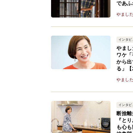
であふ
やまし
インタビ
やまし
ワケ「
から出
る」【
やまし
インタビ
断捨離
『とり
も心も