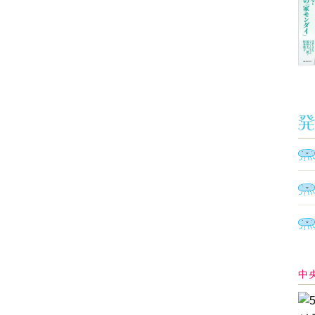
Ａ
く
催
脳
ト
型イ
ヤホ
モ
あ