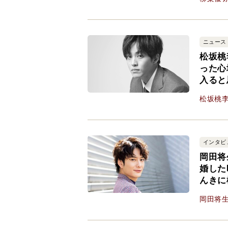
ニュース
松坂桃
った心
入ると
松坂桃
インタビ
岡田将
婚した
んきに
岡田将