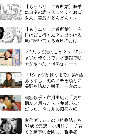
ずつ理解を示し始める＜ネタ
【もうムリ！ご近所姑】勝手
バレあり＞
に自宅の庭へ入ってくるおば
さん。善意がどんどんエスカ
レートして…【第2話】
【もうムリ！ご近所姑】「今
日はどこ行くん？」出かける
度に聞いてくる近所のおばさ
ん。毎日監視される生活が始
＜3人って誰のこと？＞『Tシ
まり…【第1話】
ャツが乾くまで』水族館で咲
子が放った〈何気ない一言〉
に視聴者「これも何かの伏
『Tシャツが乾くまで』第5話
線？」「子どもの話だと…」
あらすじ。充のメモを頼りに
長野を訪ねた咲子。一方の樹
生の元にもある人物が…＜ネ
演歌歌手・市川由紀乃「更年
タバレあり＞
期かと思ったら〈卵巣がん〉
だった。９ヵ月の闘病を経て
復帰。若くして逝った兄の手
0
古代ギリシアの『植物誌』を
紙を今も支えに」【2026上半
82歳で完訳・小川洋子「子育
期BEST】
てと家事の合間に、哲学者テ