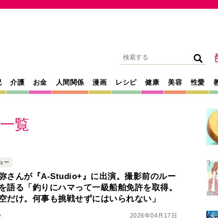
記
介護
お金
人間関係
漫画
レシピ
健康
美容
性愛
一覧
ュー
弥さんが『A-Studio+』に出演。撮影前のルー
を語る「釣りにハマって一級船舶免許を取得。
空だけ。何事も挑戦せずにはいられない」
2026年04月17日
弥