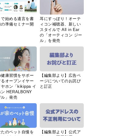
Ｉで始める遺言を書
耳にすっぽり！オーテ
前の準備セミナー開
ィコン補聴器、新しい
スタイルで All in Ear
の「オーティコン ジー
ル」を発売
の健康習慣をサポー
【編集部より】広告ペ
するオープンイヤー
ージについてのお詫び
ヤホン「kikippa イ
と訂正
ン HERALBONY
デル」発売
なたのペット自慢を
【編集部より】公式ア