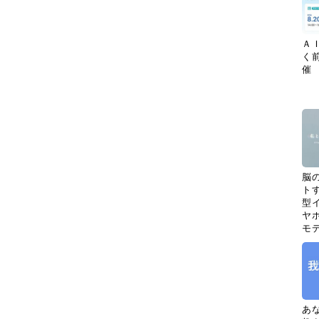
Ａ
く
催
脳
ト
型イ
ヤホ
モ
あ