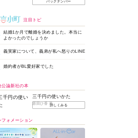
バックナンバー
注目トピ
結婚1か月で離婚を決めました。本当に
よかったのでしょうか
義実家について、義弟が私へ怒りのLINE
婚約者がBL愛好家でした
央公論新社の本
三千円の使いかた
原田ひ香 著
詳しくみる
ンフォメーション