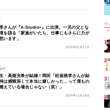
ラ
李さんが『A-Studio+』に出演。一児の父とな
デ
境を語る「家族がいたら、仕事にもさらに力が
思います」
1
2025年01月17日
李
2
ュー
生・高畑充希が結婚！岡田「松坂桃李さんが結
3
時は感慨深くて本当に嬉しかった…って僕もの
構えている場合じゃない（笑）」
2024年11月19日
生
4