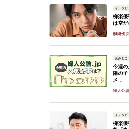
インタビ
柳楽優
は空だ
柳楽優
読みどこ
今週の
陽の子
メ…
婦人公
インタビ
柳楽優