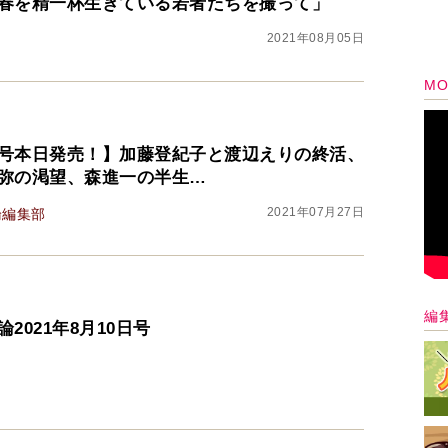
春を精一杯生きている若者たちを撮って」
2021年08月05日
MO
号本日発売！】加藤登紀子と渡辺えりの終活、
弥の渇望、森進一の半生…
2021年07月27日
論編集部
編
2021年8月10日号