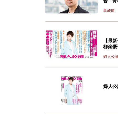
督「青
黒崎博
【最新
柳楽優
婦人公
婦人公論