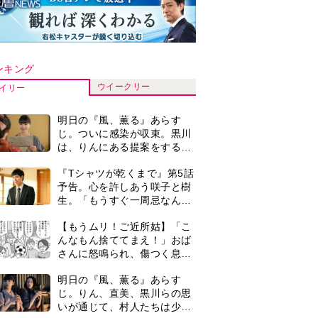
ンキング
ウイークリー
イリー
明日の『風、薫る』あらす
じ。ついに感染が収束。黒川
は、りんにある提案をする＜
ネタバレあり＞
『Tシャツが乾くまで』第5話
予告。心を許しあう咲子と樹
生。「もうすぐ一周忌なんで
それが過ぎたら…」＜ネタバ
【もうムリ！ご近所姑】「こ
レあり＞
んなもん捨ててまえ！」おば
さんに怒鳴られ、傷つく息
子。私たちが取った行動は…
明日の『風、薫る』あらす
【第3話】
じ。りん、直美、黒川らの思
いが通じて、村人たちは少し