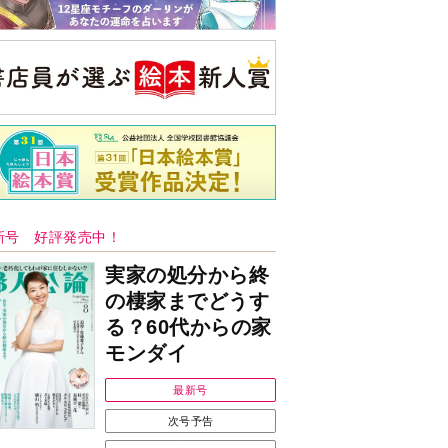
新号 好評発売中！
実家の処分から終
の棲家までどうす
る？60代からの家
モンダイ
最新号
次号予告