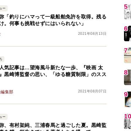
5
ュー
弥「釣りにハマって一級船舶免許を取得。残る
け。何事も挑戦せずにはいられない」
6
2021年08月13日
弥
7
ろ
人気記事は…望海風斗新たな一歩、『映画 太
8
』黒崎博監督の思い、「ゆる糖質制限」のスス
2021年08月07日
論編集部
9
1
ュー
弥、有村架純、三浦春馬と過ごした夏。黒崎監