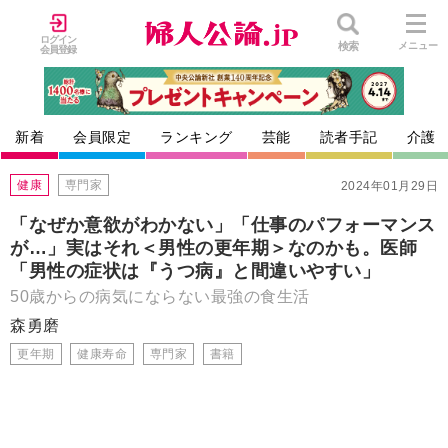
ログイン
検索
メニュー
会員登録
新着
会員限定
ランキング
芸能
読者手記
介護
健康
専門家
2024年01月29日
「なぜか意欲がわかない」「仕事のパフォーマンス
が…」実はそれ＜男性の更年期＞なのかも。医師
「男性の症状は『うつ病』と間違いやすい」
50歳からの病気にならない最強の食生活
森勇磨
更年期
健康寿命
専門家
書籍