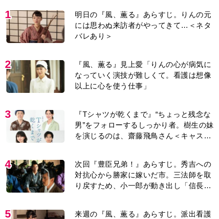
1
明日の『風、薫る』あらすじ。りんの元
には思わぬ来訪者がやってきて…＜ネタ
バレあり＞
2
『風、薫る』見上愛「りんの心が病気に
なっていく演技が難しくて。看護は想像
以上に心を使う仕事」
3
『Tシャツが乾くまで』“ちょっと残念な
男”をフォローするしっかり者。樹生の妹
を演じるのは、齋藤飛鳥さん＜キャスト
紹介＞
4
次回『豊臣兄弟！』あらすじ。秀吉への
対抗心から勝家に嫁いだ市。三法師を取
り戻すため、小一郎が動き出し「信長の
葬儀」を仕掛けるが…＜ネタバレあり＞
5
来週の『風、薫る』あらすじ。派出看護