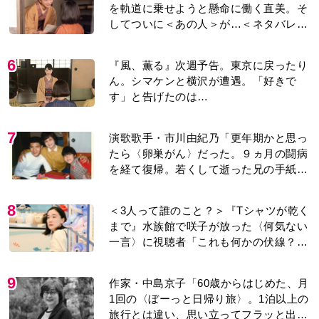
を軌道に乗せようと懸命に働く直美。そ
してついに＜あの人＞が…＜ネタバレあ
り＞
6
『風、薫る』次週予告。東京に戻ったり
ん。シマケンと横沢が遭遇。「好きで
す」と告げたのは…
7
演歌歌手・市川由紀乃「更年期かと思っ
たら〈卵巣がん〉だった。９ヵ月の闘病
を経て復帰。若くして逝った兄の手紙を
今も支えに」【2026上半期BEST】
8
＜3人って誰のこと？＞『Tシャツが乾く
まで』水族館で咲子が放った〈何気ない
一言〉に視聴者「これも何かの伏線？」
「子どもの話だと…」
9
作家・中島京子「60歳からはじめた、月
1回の〈ぼーっと日帰り旅〉。1泊以上の
旅行とは違い、思い立ってフラッと出か