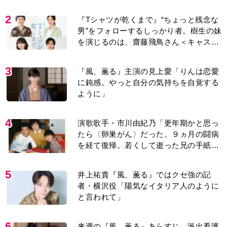
2
『Tシャツが乾くまで』“ちょっと残念な
男”をフォローするしっかり者。樹生の妹
を演じるのは、齋藤飛鳥さん＜キャスト
紹介＞
3
『風、薫る』主演の見上愛「りんは恋愛
に鈍感。やっと自分の気持ちを自覚する
ように」
4
演歌歌手・市川由紀乃「更年期かと思っ
たら〈卵巣がん〉だった。９ヵ月の闘病
を経て復帰。若くして逝った兄の手紙を
今も支えに」【2026上半期BEST】
5
井上祐貴『風、薫る』ではクセ強の記
者・横沢役「陽気なイタリア人のように
と言われて」
6
来週の『風、薫る』あらすじ。派出看護