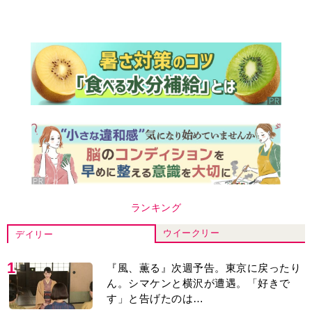
ランキング
ウイークリー
デイリー
1
『風、薫る』次週予告。東京に戻ったり
ん。シマケンと横沢が遭遇。「好きで
す」と告げたのは…