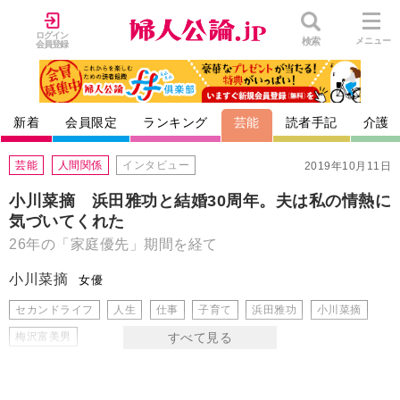
ログイン
検索
メニュー
会員登録
新着
会員限定
ランキング
芸能
読者手記
介護
芸能
人間関係
インタビュー
2019年10月11日
小川菜摘 浜田雅功と結婚30周年。夫は私の情熱に
気づいてくれた
26年の「家庭優先」期間を経て
小川菜摘
女優
セカンドライフ
人生
仕事
子育て
浜田雅功
小川菜摘
梅沢富美男