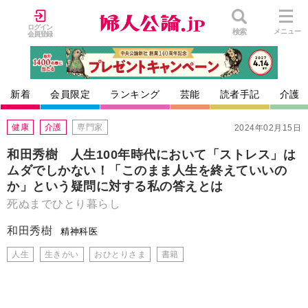
ログイン
検索
メニュー
会員登録
新着
会員限定
ランキング
芸能
読者手記
介護
健康
介護
専門家
2024年02月15日
和田秀樹 人生100年時代において「ストレス」は
ムダでしかない！「このまま人生を終えていいの
か」という疑問に対する私の答えとは
死ぬまでひとり暮らし
和田秀樹
精神科医
人生
生きがい
おひとりさま
書籍