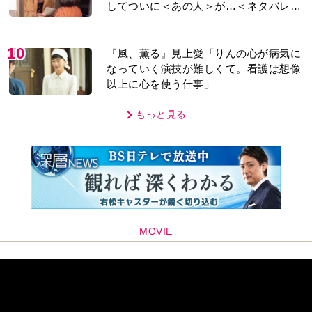
してついに＜あの人＞が…＜ネタバレあ
り＞
10
『風、薫る』見上愛「りんの心が病気に
なっていく演技が難しくて。看護は想像
以上に心を使う仕事」
もっと見る
MOVIE