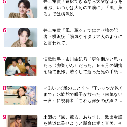
5
井上祐貴「選択できるなら大変なほうを
選ぶ。いつかは大河の主演に」『風、薫
る』では横沢役
6
井上祐貴『風、薫る』ではクセ強の記
者・横沢役「陽気なイタリア人のように
と言われて」
7
演歌歌手・市川由紀乃「更年期かと思っ
たら〈卵巣がん〉だった。９ヵ月の闘病
を経て復帰。若くして逝った兄の手紙を
今も支えに」【2026上半期BEST】
8
＜3人って誰のこと？＞『Tシャツが乾く
まで』水族館で咲子が放った〈何気ない
一言〉に視聴者「これも何かの伏線？」
「子どもの話だと…」
9
来週の『風、薫る』あらすじ。派出看護
を軌道に乗せようと懸命に働く直美。そ