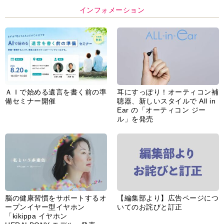
インフォメーション
ＡＩで始める遺言を書く前の準
耳にすっぽり！オーティコン補
備セミナー開催
聴器、新しいスタイルで All in
Ear の「オーティコン ジー
ル」を発売
脳の健康習慣をサポートするオ
【編集部より】広告ページにつ
ープンイヤー型イヤホン
いてのお詫びと訂正
「kikippa イヤホン