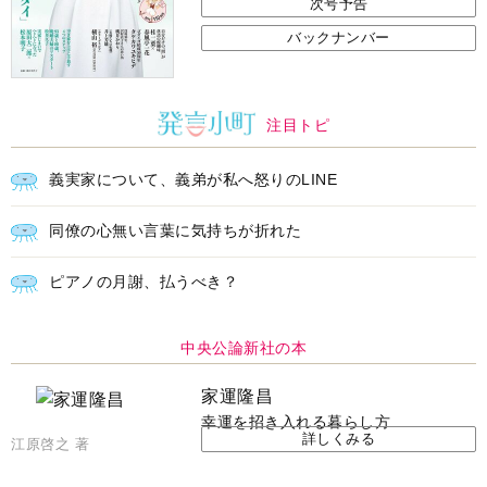
次号予告
バックナンバー
注目トピ
義実家について、義弟が私へ怒りのLINE
同僚の心無い言葉に気持ちが折れた
ピアノの月謝、払うべき？
中央公論新社の本
家運隆昌
幸運を招き入れる暮らし方
詳しくみる
江原啓之 著