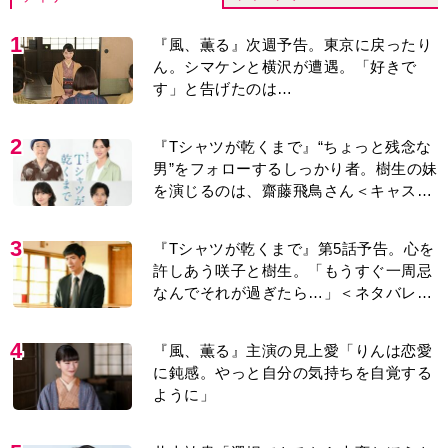
1
『風、薫る』次週予告。東京に戻ったり
ん。シマケンと横沢が遭遇。「好きで
す」と告げたのは…
2
『Tシャツが乾くまで』“ちょっと残念な
男”をフォローするしっかり者。樹生の妹
を演じるのは、齋藤飛鳥さん＜キャスト
紹介＞
3
『Tシャツが乾くまで』第5話予告。心を
許しあう咲子と樹生。「もうすぐ一周忌
なんでそれが過ぎたら…」＜ネタバレあ
り＞
4
『風、薫る』主演の見上愛「りんは恋愛
に鈍感。やっと自分の気持ちを自覚する
ように」