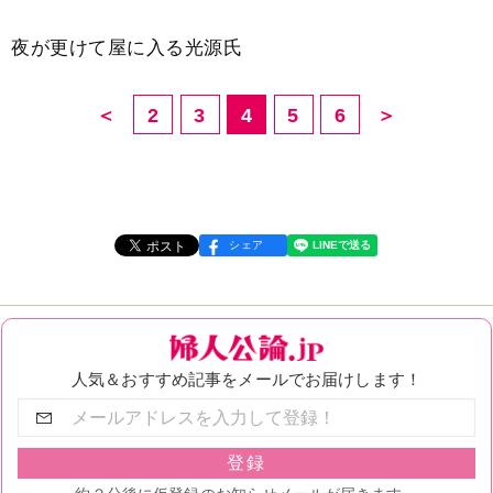
夜が更けて屋に入る光源氏
＜
2
3
4
5
6
＞
シェア