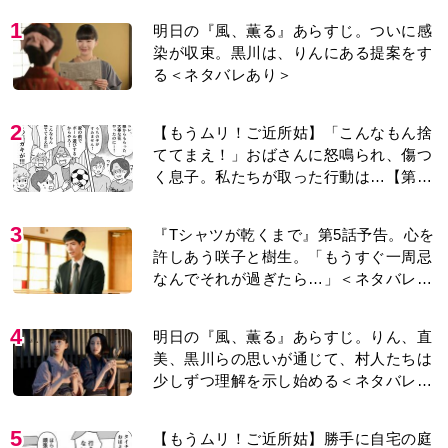
1
明日の『風、薫る』あらすじ。ついに感
染が収束。黒川は、りんにある提案をす
る＜ネタバレあり＞
2
【もうムリ！ご近所姑】「こんなもん捨
ててまえ！」おばさんに怒鳴られ、傷つ
く息子。私たちが取った行動は…【第3
話】
3
『Tシャツが乾くまで』第5話予告。心を
許しあう咲子と樹生。「もうすぐ一周忌
なんでそれが過ぎたら…」＜ネタバレあ
り＞
4
明日の『風、薫る』あらすじ。りん、直
美、黒川らの思いが通じて、村人たちは
少しずつ理解を示し始める＜ネタバレあ
り＞
5
【もうムリ！ご近所姑】勝手に自宅の庭