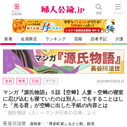
ログイン
検索
メニュー
会員登録
新着
会員限定
ランキング
芸能
読者手記
介護
漫画
教養
芸能
専門家
2024年03月01日
マンガ『源氏物語』５話【空蝉】人妻・空蝉の寝室
に忍び込むも寝ていたのは別人…でもすることはし
た「光る君」が空蝉に出した手紙の内容とは
『源氏物語（上）―マンガ日本の古典』より
長谷川法世
漫画家・「博多町家ふるさと館」館長