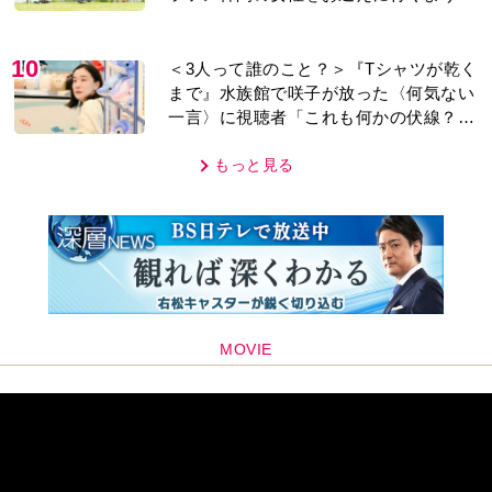
なり…
10
＜3人って誰のこと？＞『Tシャツが乾く
まで』水族館で咲子が放った〈何気ない
一言〉に視聴者「これも何かの伏線？」
「子どもの話だと…」
もっと見る
MOVIE