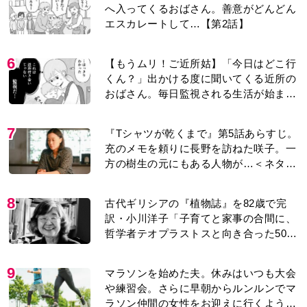
へ入ってくるおばさん。善意がどんどん
エスカレートして…【第2話】
6
【もうムリ！ご近所姑】「今日はどこ行
くん？」出かける度に聞いてくる近所の
おばさん。毎日監視される生活が始ま
り…【第1話】
7
『Tシャツが乾くまで』第5話あらすじ。
充のメモを頼りに長野を訪ねた咲子。一
方の樹生の元にもある人物が…＜ネタバ
レあり＞
8
古代ギリシアの『植物誌』を82歳で完
訳・小川洋子「子育てと家事の合間に、
哲学者テオプラストスと向き合った50
年」
9
マラソンを始めた夫。休みはいつも大会
や練習会。さらに早朝からルンルンでマ
ラソン仲間の女性をお迎えに行くように