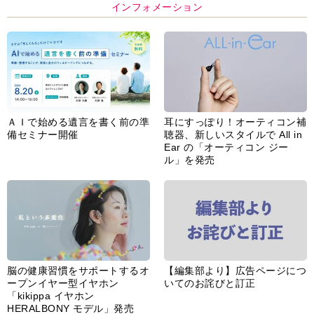
インフォメーション
ＡＩで始める遺言を書く前の準
耳にすっぽり！オーティコン補
備セミナー開催
聴器、新しいスタイルで All in
Ear の「オーティコン ジー
ル」を発売
脳の健康習慣をサポートするオ
【編集部より】広告ページにつ
ープンイヤー型イヤホン
いてのお詫びと訂正
「kikippa イヤホン
HERALBONY モデル」発売