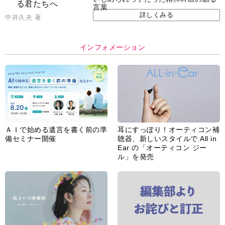
言葉
詳しくみる
中井久夫 著
インフォメーション
ＡＩで始める遺言を書く前の準
耳にすっぽり！オーティコン補
備セミナー開催
聴器、新しいスタイルで All in
Ear の「オーティコン ジー
ル」を発売