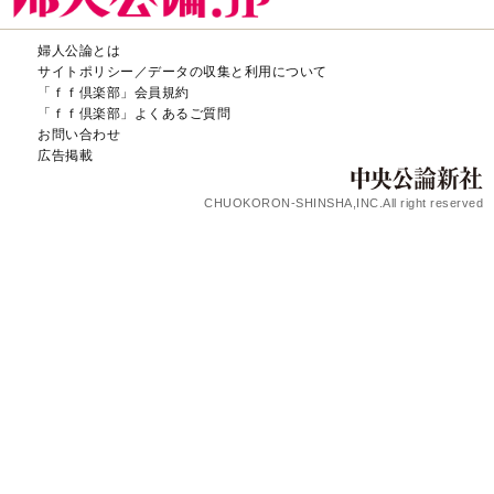
婦人公論とは
サイトポリシー／データの収集と利用について
「ｆｆ倶楽部」会員規約
「ｆｆ倶楽部」よくあるご質問
お問い合わせ
広告掲載
CHUOKORON-SHINSHA,INC.All right reserved