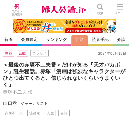
ログイン
検索
メニュー
会員登録
新着
会員限定
ランキング
芸能
読者手記
介護
教養
芸能
エッセイ
2024年05月15日
＜最後の赤塚不二夫番＞だけが知る『天才バカボ
ン』誕生秘話。赤塚「漫画は強烈なキャラクターが
ひとつ出てくると、信じられないくらいうまくい
く」
赤塚不二夫 伝
山口孝
ジャーナリスト
赤塚不二夫
漫画家
人生
書籍