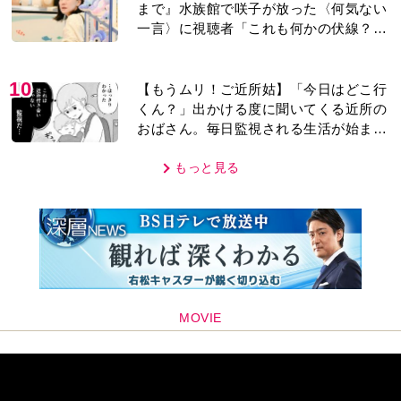
まで』水族館で咲子が放った〈何気ない
一言〉に視聴者「これも何かの伏線？」
「子どもの話だと…」
10
【もうムリ！ご近所姑】「今日はどこ行
くん？」出かける度に聞いてくる近所の
おばさん。毎日監視される生活が始ま
り…【第1話】
もっと見る
MOVIE