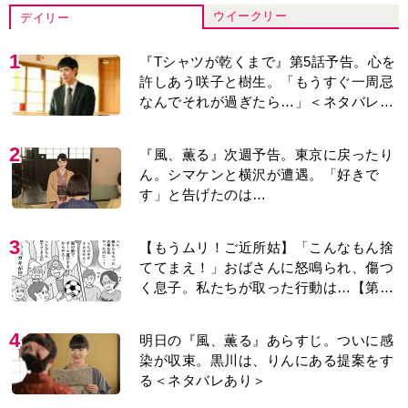
ウイークリー
デイリー
1
『Tシャツが乾くまで』第5話予告。心を
許しあう咲子と樹生。「もうすぐ一周忌
なんでそれが過ぎたら…」＜ネタバレあ
り＞
2
『風、薫る』次週予告。東京に戻ったり
ん。シマケンと横沢が遭遇。「好きで
す」と告げたのは…
3
【もうムリ！ご近所姑】「こんなもん捨
ててまえ！」おばさんに怒鳴られ、傷つ
く息子。私たちが取った行動は…【第3
話】
4
明日の『風、薫る』あらすじ。ついに感
染が収束。黒川は、りんにある提案をす
る＜ネタバレあり＞