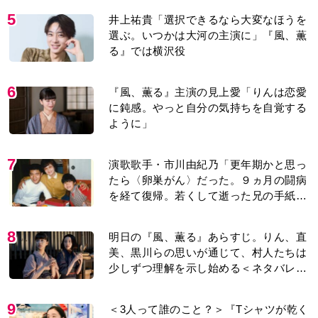
5
井上祐貴「選択できるなら大変なほうを
選ぶ。いつかは大河の主演に」『風、薫
る』では横沢役
6
『風、薫る』主演の見上愛「りんは恋愛
に鈍感。やっと自分の気持ちを自覚する
ように」
7
演歌歌手・市川由紀乃「更年期かと思っ
たら〈卵巣がん〉だった。９ヵ月の闘病
を経て復帰。若くして逝った兄の手紙を
今も支えに」【2026上半期BEST】
8
明日の『風、薫る』あらすじ。りん、直
美、黒川らの思いが通じて、村人たちは
少しずつ理解を示し始める＜ネタバレあ
り＞
9
＜3人って誰のこと？＞『Tシャツが乾く