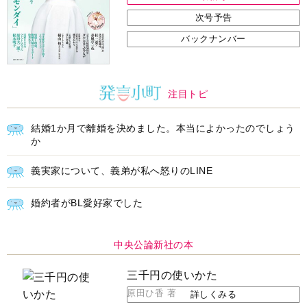
次号予告
バックナンバー
注目トピ
結婚1か月で離婚を決めました。本当によかったのでしょう
か
義実家について、義弟が私へ怒りのLINE
婚約者がBL愛好家でした
中央公論新社の本
三千円の使いかた
原田ひ香 著
詳しくみる