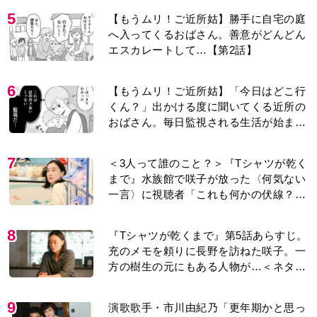
5
【もうムリ！ご近所姑】勝手に自宅の庭
へ入ってくるおばさん。善意がどんどん
エスカレートして…【第2話】
6
【もうムリ！ご近所姑】「今日はどこ行
くん？」出かける度に聞いてくる近所の
おばさん。毎日監視される生活が始ま
り…【第1話】
7
＜3人って誰のこと？＞『Tシャツが乾く
まで』水族館で咲子が放った〈何気ない
一言〉に視聴者「これも何かの伏線？」
「子どもの話だと…」
8
『Tシャツが乾くまで』第5話あらすじ。
充のメモを頼りに長野を訪ねた咲子。一
方の樹生の元にもある人物が…＜ネタバ
レあり＞
9
演歌歌手・市川由紀乃「更年期かと思っ