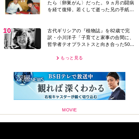
たら〈卵巣がん〉だった。９ヵ月の闘病
を経て復帰。若くして逝った兄の手紙を
今も支えに」【2026上半期BEST】
10
古代ギリシアの『植物誌』を82歳で完
訳・小川洋子「子育てと家事の合間に、
哲学者テオプラストスと向き合った50
年」
もっと見る
MOVIE