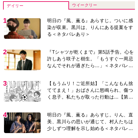
ウイークリー
デイリー
1
明日の『風、薫る』あらすじ。ついに感
染が収束。黒川は、りんにある提案をす
る＜ネタバレあり＞
2
『Tシャツが乾くまで』第5話予告。心を
許しあう咲子と樹生。「もうすぐ一周忌
なんでそれが過ぎたら…」＜ネタバレあ
り＞
3
【もうムリ！ご近所姑】「こんなもん捨
ててまえ！」おばさんに怒鳴られ、傷つ
く息子。私たちが取った行動は…【第3
話】
4
明日の『風、薫る』あらすじ。りん、直
美、黒川らの思いが通じて、村人たちは
少しずつ理解を示し始める＜ネタバレあ
り＞