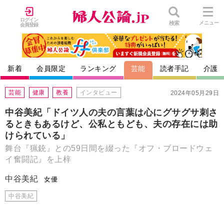
ログイン
検索
メニュー
会員登録
新着
会員限定
ランキング
芸能
読者手記
介護
芸能
健康
教養
インタビュー
2024年05月29日
中谷美紀「ドイツ人の夫の言葉は心にグサグサ刺さ
るときもあるけど、公私ともども、夫の存在には助
けられている」
舞台『猟銃』との59日間を綴った『オフ・ブロードウェ
イ奮闘記』を上梓
中谷美紀
女優
中谷美紀