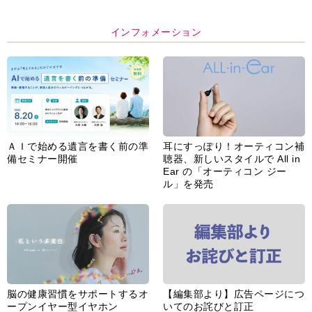
インフォメーション
ＡＩで始める遺言を書く前の準
耳にすっぽり！オーティコン補
備セミナー開催
聴器、新しいスタイルで All in
Ear の「オーティコン ジー
ル」を発売
脳の健康習慣をサポートするオ
【編集部より】広告ページにつ
ープンイヤー型イヤホン
いてのお詫びと訂正