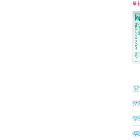
Ａ
く
催
脳
ト
型イ
ヤホ
モ