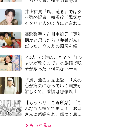
さんに怒鳴られ、傷つく息
子。私たちが取った行動は…
もっと見る
【第3話】
VIE
集部おすすめ