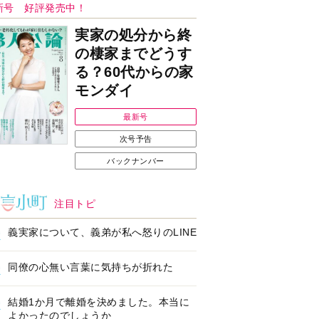
Ｉで始める遺言を書
耳にすっぽり！オーテ
前の準備セミナー開
ィコン補聴器、新しい
スタイルで All in Ear
の「オーティコン ジー
ル」を発売
の健康習慣をサポー
【編集部より】広告ペ
するオープンイヤー
ージについてのお詫び
ヤホン「kikippa イ
と訂正
ン HERALBONY
デル」発売