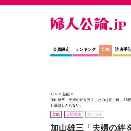
会員限定
ランキング
芸能
読者手
TOP
芸能
加山雄三「夫婦の絆を強くしたのは朝ご飯。23
も感謝しきれない」
芸能
人間関係
エッセイ
加山雄三「夫婦の絆
ご飯。23億の大借
結婚してくれて、ど