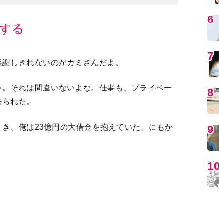
感謝しきれないのがカミさんだよ。
い。それは間違いないよな。仕事も、プライベー
MO
来られた。
き、俺は23億円の大借金を抱えていた。にもか
塞になったり、小脳出血になったり、俺は何度も
を救ってくれたのはカミさんだった。彼女がいな
っていた。
編
がんないけれど、なにもかも今があるのはカミさ
。
んなによく聞かれる。おたがい愛し合い、信頼し