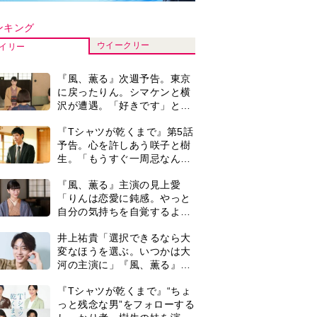
河の主演に」『風、薫る』で
は横沢役
『Tシャツが乾くまで』“ちょ
っと残念な男”をフォローする
しっかり者。樹生の妹を演じ
るのは、齋藤飛鳥さん＜キャ
井上祐貴『風、薫る』ではク
スト紹介＞
セ強の記者・横沢役「陽気な
イタリア人のようにと言われ
て」
演歌歌手・市川由紀乃「更年
期かと思ったら〈卵巣がん〉
だった。９ヵ月の闘病を経て
復帰。若くして逝った兄の手
＜3人って誰のこと？＞『Tシ
紙を今も支えに」【2026上半
ャツが乾くまで』水族館で咲
期BEST】
子が放った〈何気ない一言〉
に視聴者「これも何かの伏
『風、薫る』見上愛「りんの
線？」「子どもの話だと…」
心が病気になっていく演技が
難しくて。看護は想像以上に
心を使う仕事」
0
【もうムリ！ご近所姑】「こ
んなもん捨ててまえ！」おば