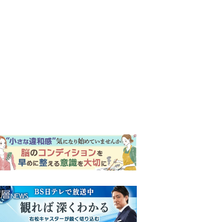
ンキング
ウイークリー
イリー
『風、薫る』次週予告。東京
に戻ったりん。シマケンと横
沢が遭遇。「好きです」と告
げたのは…
『Tシャツが乾くまで』第5話
予告。心を許しあう咲子と樹
生。「もうすぐ一周忌なんで
それが過ぎたら…」＜ネタバ
『風、薫る』主演の見上愛
レあり＞
「りんは恋愛に鈍感。やっと
自分の気持ちを自覚するよう
に」
井上祐貴「選択できるなら大
変なほうを選ぶ。いつかは大