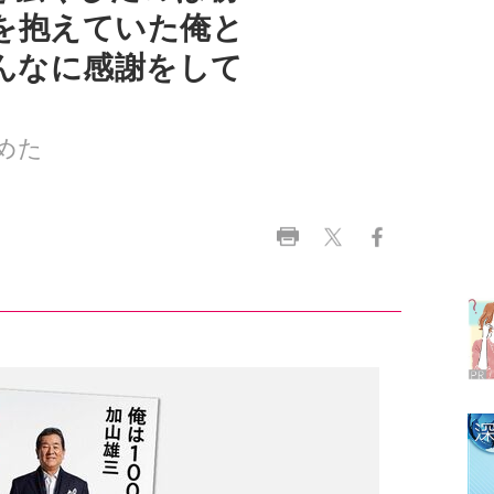
めた
ラ
デ
1
2
3
4