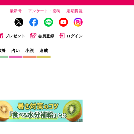
最新号
アンケート・投稿
定期購読
プレゼント
会員登録
ログイン
教養
占い
小説
連載