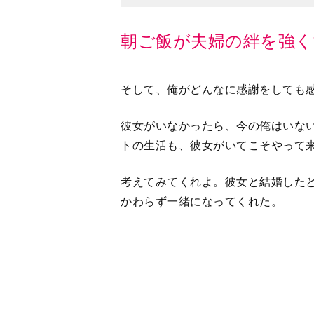
そして、俺がどんなに感謝をしても
彼女がいなかったら、今の俺はいな
トの生活も、彼女がいてこそやって
考えてみてくれよ。彼女と結婚したと
かわらず一緒になってくれた。
その後も圧雪車に轢かれたり、脳梗
三途の川を渡りかけた。その都度俺
かったら、俺はとっくにあの世へ行
いまだに俺は彼女にまったく頭が上
んのおかげだから、当たり前だよな
夫婦が仲よくしていられる秘訣をみ