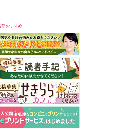
新号 好評発売中！
実家の処分から終
の棲家までどうす
る？60代からの家
モンダイ
最新号
次号予告