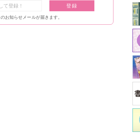
中
江原
イ