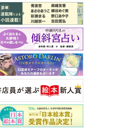
バックナンバー
注目トピ
義実家について、義弟が私へ怒りのLINE
同僚の心無い言葉に気持ちが折れた
結婚1か月で離婚を決めました。本当に
よかったのでしょうか
央公論新社の本
家運隆昌
幸運を招き入れる暮らし方
詳しくみる
啓之 著
ンフォメーション