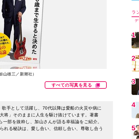
5
6
：加山雄三／新潮社）
すべての写真を見る
7
優・歌手として活躍し、70代以降は愛船の火災や病に
8
大将」そのままに人生を駆け抜けています。著書
ら一部を抜粋し、加山さんが語る幸福論をご紹介。
られる秘訣は、愛し合い、信頼し合い、尊敬し合う
9
する
1