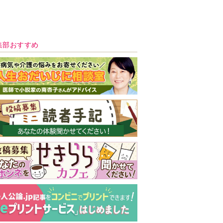
新号 好評発売中！
実家の処分から終
の棲家までどうす
る？60代からの家
モンダイ
最新号
次号予告