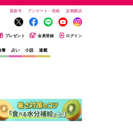
最新号
アンケート・投稿
定期購読
プレゼント
会員登録
ログイン
教養
占い
小説
連載