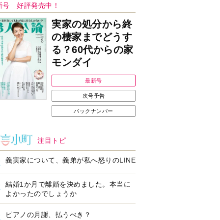
Ｉで始める遺言を書
耳にすっぽり！オーテ
前の準備セミナー開
ィコン補聴器、新しい
スタイルで All in Ear
の「オーティコン ジー
ル」を発売
の健康習慣をサポー
【編集部より】広告ペ
するオープンイヤー
ージについてのお詫び
ヤホン「kikippa イ
と訂正
ン HERALBONY
デル」発売