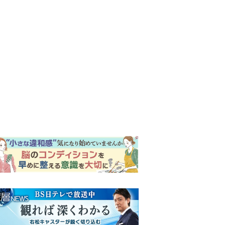
ンキング
ウイークリー
イリー
『Tシャツが乾くまで』第5話
予告。心を許しあう咲子と樹
生。「もうすぐ一周忌なんで
それが過ぎたら…」＜ネタバ
『風、薫る』次週予告。東京
レあり＞
に戻ったりん。シマケンと横
沢が遭遇。「好きです」と告
げたのは…
【もうムリ！ご近所姑】「こ
んなもん捨ててまえ！」おば
さんに怒鳴られ、傷つく息
子。私たちが取った行動は…
明日の『風、薫る』あらす
【第3話】
じ。ついに感染が収束。黒川