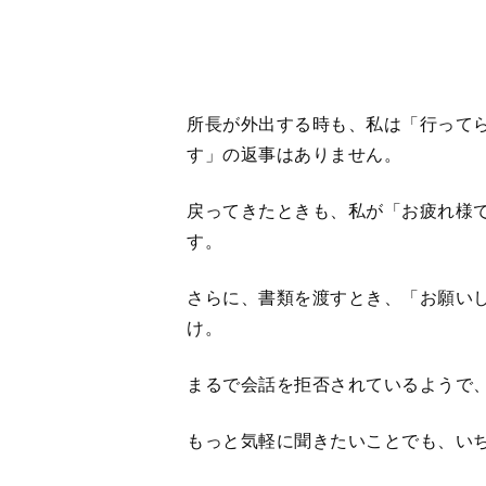
もっと気軽に聞きたいことでも、い
そして、回答は大抵そっけないもの
【関連記事】
【父を置いて東京に進学？】母を亡く
め」というけれど…老々介護の父と娘、
定年夫がお掃除ロボに感情移入。当初
せてやろう」と、甲斐甲斐しく充電ス
「あの人が悪口を言っていた」と嘘を
のKのせいで、イジメられて3年間。逆
※WEBオリジナル投稿欄
「せきらら
す
。