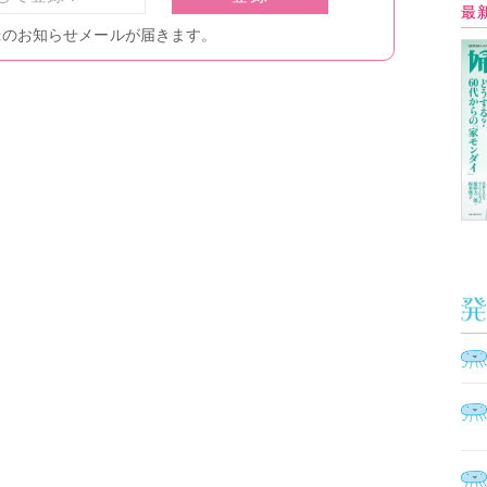
Ａ
く
催
脳
ト
型イ
ヤホ
モ