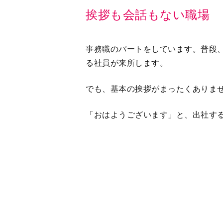
事務職のパートをしています。普段
る社員が来所します。
でも、基本の挨拶がまったくありま
「おはようございます」と、出社す
所長が外出する時も、私は「行って
す」の返事はありません。
戻ってきたときも、私が「お疲れ様
す。
さらに、書類を渡すとき、「お願い
け。
まるで会話を拒否されているようで