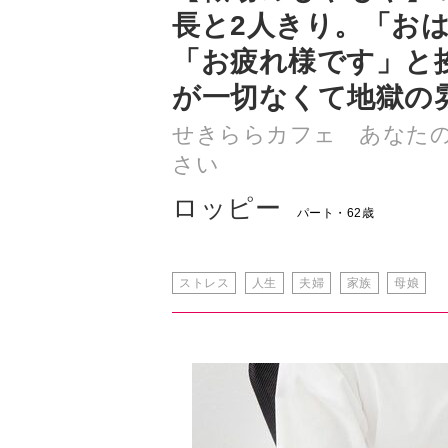
が一切なくて地獄の
せきららカフェ あなた
さい
ロッピー
パート・62歳
ストレス
人生
夫婦
家族
母娘