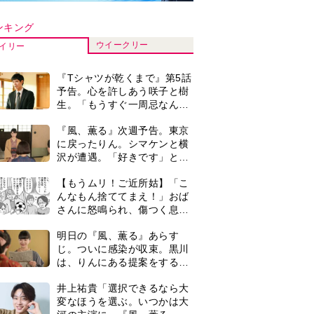
は、りんにある提案をする＜
ネタバレあり＞
井上祐貴「選択できるなら大
変なほうを選ぶ。いつかは大
河の主演に」『風、薫る』で
は横沢役
『風、薫る』主演の見上愛
「りんは恋愛に鈍感。やっと
自分の気持ちを自覚するよう
に」
演歌歌手・市川由紀乃「更年
期かと思ったら〈卵巣がん〉
だった。９ヵ月の闘病を経て
復帰。若くして逝った兄の手
明日の『風、薫る』あらす
紙を今も支えに」【2026上半
じ。りん、直美、黒川らの思
期BEST】
いが通じて、村人たちは少し
ずつ理解を示し始める＜ネタ
＜3人って誰のこと？＞『Tシ
バレあり＞
ャツが乾くまで』水族館で咲
子が放った〈何気ない一言〉
に視聴者「これも何かの伏
0
【もうムリ！ご近所姑】「今
線？」「子どもの話だと…」
日はどこ行くん？」出かける