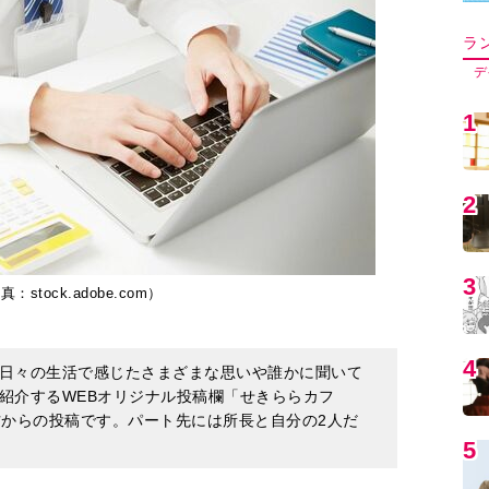
5
6
ock.adobe.com）
7
日々の生活で感じたさまざまな思いや誰かに聞いて
8
紹介するWEBオリジナル投稿欄「せきららカフ
方からの投稿です。パート先には所長と自分の2人だ
9
1