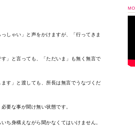
ちいち身構えながら聞かなくてはいけません。
。ますます地獄です。
した父は「俺のことは心配するな」「自分の道を進
40年前のお話【第11話まんが】
の「必要ない」発言から一転、今では「最後まで働か
テーションに運んであげて
つき、人を争わせるのが好きなパート先の同僚K。そ
襲の時が来た
カフェ」がスタート！各テーマで投稿募集中で