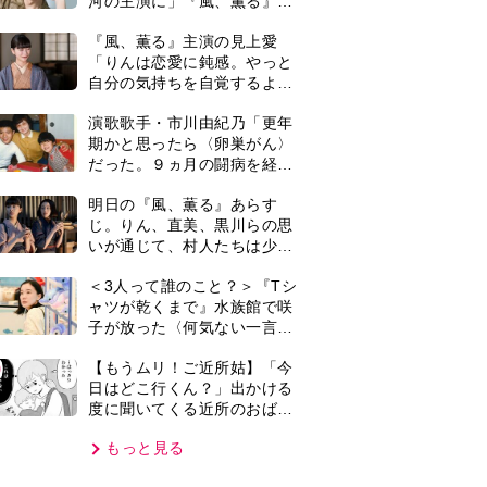
度に聞いてくる近所のおばさ
ん。毎日監視される生活が始
もっと見る
まり…【第1話】
VIE
集部おすすめ