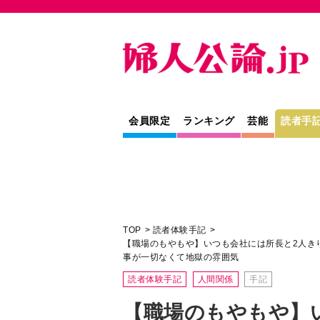
会員限定
ランキング
芸能
読者手
TOP
読者体験手記
【職場のもやもや】いつも会社には所長と2人き
事が一切なくて地獄の雰囲気
読者体験手記
人間関係
手記
【職場のもやもや】
長と2人きり。「お
「お疲れ様です」と