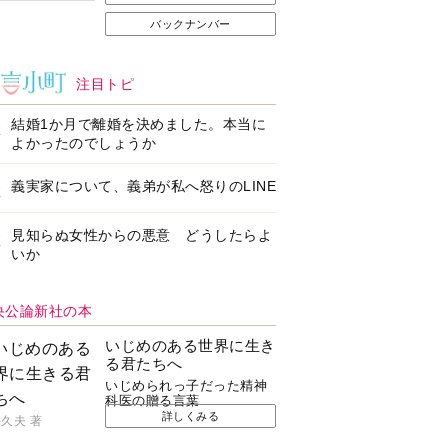
バックナンバー
注目トピ
結婚1か月で離婚を決めました。本当に
よかったのでしょうか
義実家について、義弟が私へ怒りのLINE
見知らぬ女性からの悪意 どうしたらよ
いか
央公論新社の本
いじめのある世界に生き
る君たちへ
いじめられっ子だった精神
科医の贈る言葉
詳しくみる
久夫 著