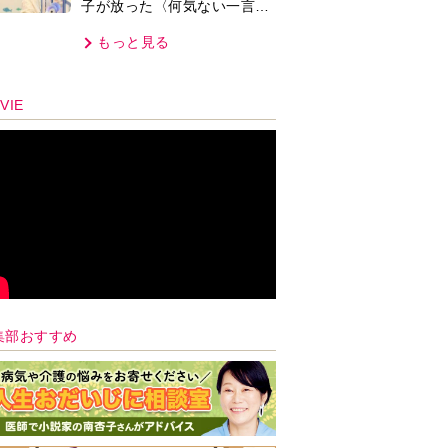
子が放った〈何気ない一言〉
に視聴者「これも何かの伏
もっと見る
線？」「子どもの話だと…」
VIE
集部おすすめ