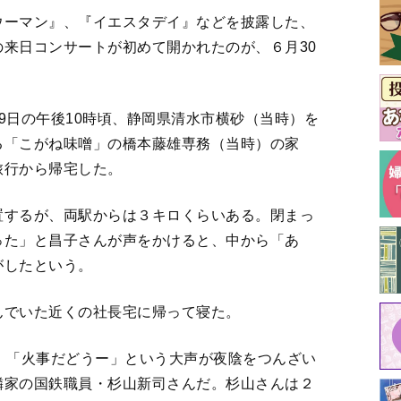
ウーマン』、『イエスタデイ』などを披露した、
来日コンサートが初めて開かれたのが、６月30
9日の午後10時頃、静岡県清水市横砂（当時）を
る「こがね味噌」の橋本藤雄専務（当時）の家
旅行から帰宅した。
置するが、両駅からは３キロくらいある。閉まっ
った」と昌子さんが声をかけると、中から「あ
がしたという。
んでいた近くの社長宅に帰って寝た。
、「火事だどうー」という大声が夜陰をつんざい
隣家の国鉄職員・杉山新司さんだ。杉山さんは２