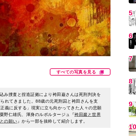
5
6
7
すべての写真を見る
8
込み捜査と捏造証拠により袴田巌さんは死刑判決を
げられてきました。88歳の元死刑囚と袴田さんを支
9
ど正義に反する」現実に立ち向かってきた人々の悲願
粟野仁雄氏、渾身のルポルタージュ『
袴田巖と世界
との願い
』から一部を抜粋して紹介します。
1