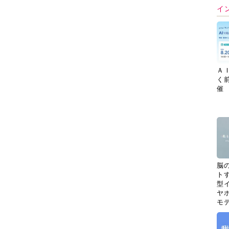
イ
Ａ
く
催
脳
ト
型イ
ヤホ
モ