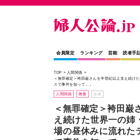
会員限定
ランキング
芸能
読者手
TOP
人間関係
＜無罪確定＞袴田巌さんを半世紀以上支え続けた
スで事件を知って…」
人間関係
教養
ルポ
＜無罪確定＞袴田巌
え続けた世界一の姉
場の昼休みに流れた