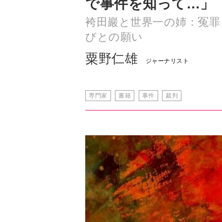
で事件を知って…」
袴田巖と世界一の姉：冤罪
びとの願い
粟野仁雄
ジャーナリスト
専門家
書籍
事件
裁判