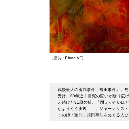
（提供：Photo AC)
戦後最大の冤罪事件「袴田事件」。見
受け、60年近く雪冤の闘いが繰り広
え続けた91歳の姉、「耐えがたいほ
がようやく実現――。ジャーナリスト
一の姉：冤罪・袴田事件をめぐる人び