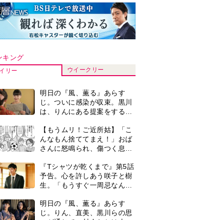
ンキング
ウイークリー
イリー
明日の『風、薫る』あらす
じ。ついに感染が収束。黒川
は、りんにある提案をする＜
ネタバレあり＞
【もうムリ！ご近所姑】「こ
んなもん捨ててまえ！」おば
さんに怒鳴られ、傷つく息
子。私たちが取った行動は…
『Tシャツが乾くまで』第5話
【第3話】
予告。心を許しあう咲子と樹
生。「もうすぐ一周忌なんで
それが過ぎたら…」＜ネタバ
明日の『風、薫る』あらす
レあり＞
じ。りん、直美、黒川らの思