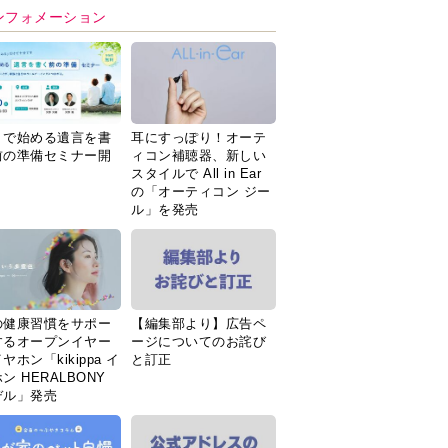
ンフォメーション
Ｉで始める遺言を書
耳にすっぽり！オーテ
前の準備セミナー開
ィコン補聴器、新しい
スタイルで All in Ear
の「オーティコン ジー
ル」を発売
の健康習慣をサポー
【編集部より】広告ペ
するオープンイヤー
ージについてのお詫び
ヤホン「kikippa イ
と訂正
ン HERALBONY
デル」発売