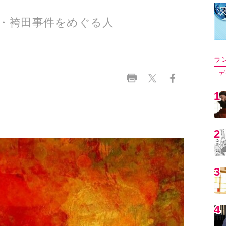
・袴田事件をめぐる人
ラ
デ
1
2
3
4