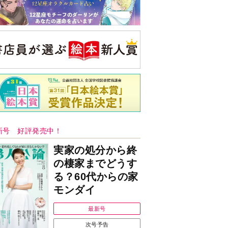
新号 好評発売中！
実家の処分から終
の棲家までどうす
る？60代からの家
モンダイ
最新号
次号予告