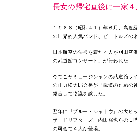
長女の帰宅直後に一家４
１９６６（昭和４１）年６月、高度
の世界的人気バンド、ビートルズの
日本航空の法被を着た４人が羽田空港
の武道館コンサート」が行われた。
今でこそミュージシャンの武道館ラ
の正力松太郎会長が「武道のための
発言して物議を醸した。
翌年に『ブルー・シャトウ』の大ヒ
ザ・ドリフターズ、内田裕也らの１
の司会で４人が登場。