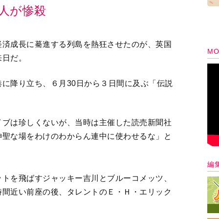
人が惨殺
経済成長に驀進する列島を熱狂させたのが、英国
MO
来日だ。
に降り立ち、６月30日から３日間に及ぶ「伝説
イブは珍しくないが、当時は主催した読売新聞社
神聖な場をわけのわからん連中に使わせるな」と
編
ットを飛ばすジャッキー吉川とブルーコメッツ、
時間近い前座の後、タレントのＥ・Ｈ・エリック