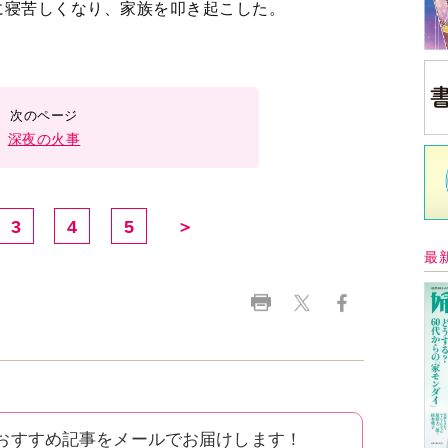
に寝苦しくなり、家族を叩き起こした。
深夜の火事
3
4
5
＞
最