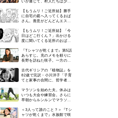
いが通じて、村人たちは少し
ずつ理解を示し始める＜ネタ
【もうムリ！ご近所姑】勝手
バレあり＞
に自宅の庭へ入ってくるおば
さん。善意がどんどんエスカ
レートして…【第2話】
【もうムリ！ご近所姑】「今
日はどこ行くん？」出かける
度に聞いてくる近所のおばさ
ん。毎日監視される生活が始
『Tシャツが乾くまで』第5話
まり…【第1話】
あらすじ。充のメモを頼りに
長野を訪ねた咲子。一方の樹
生の元にもある人物が…＜ネ
古代ギリシアの『植物誌』を
タバレあり＞
82歳で完訳・小川洋子「子育
てと家事の合間に、哲学者テ
オプラストスと向き合った50
マラソンを始めた夫。休みは
年」
いつも大会や練習会。さらに
早朝からルンルンでマラソン
仲間の女性をお迎えに行くよ
0
＜3人って誰のこと？＞『Tシ
うになり…
ャツが乾くまで』水族館で咲