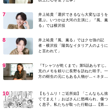
7
井上祐貴「選択できるなら大変なほうを
選ぶ。いつかは大河の主演に」『風、薫
る』では横沢役
8
井上祐貴『風、薫る』ではクセ強の記
者・横沢役「陽気なイタリア人のように
と言われて」
9
『Tシャツが乾くまで』第5話あらすじ。
充のメモを頼りに長野を訪ねた咲子。一
方の樹生の元にもある人物が…＜ネタバ
レあり＞
10
【もうムリ！ご近所姑】「こんなもん捨
ててまえ！」おばさんに怒鳴られ、傷つ
く息子。私たちが取った行動は…【第3
話】