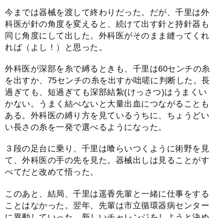
今までは器械を渡して終わりだった。だが、千里は外
科医が針の角度を変えると、続けて出す針と持針器も
同じ角度にして出した。外科医がそのまま縫ってくれ
れば（よし！）と思った。
外科医が深部を糸で縛るときも、千里は60センチの糸
を出すか、75センチの糸を出すか咄嗟に判断した。長
過ぎても、短過ぎても深部結紮(けっさつ)はうまくい
かない。うまく結べないと大量出血につながることも
ある。外科医の縛り方を見ているうちに、ちょうどい
い長さの糸を一発で選べるようになった。
３段の足台に乗り、千里は喰らいつくように術野を見
て、外科医の手の先を見た。器械出しは見ることがす
べてだと改めて悟った。
このあと、結局、千里は遥香先輩と一緒に仕事をする
ことはなかった。翌年、先輩は市立循環器病センター
に異動していった。新しいチャレンジをしようと決め