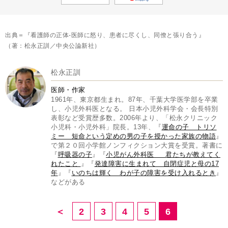
出典＝『看護師の正体-医師に怒り、患者に尽くし、同僚と張り合う』
（著：松永正訓／中央公論新社）
松永正訓
医師・作家
1961年、東京都生まれ。87年、千葉大学医学部を卒業
し、小児外科医となる。 日本小児外科学会・会長特別
表彰など受賞歴多数。2006年より、「松永クリニック
小児科・小児外科」院長。13年、『
運命の子 トリソ
ミー 短命という定めの男の子を授かった家族の物語
』
で第２０回小学館ノンフィクション大賞を受賞。著書に
『
呼吸器の子
』『
小児がん外科医 君たちが教えてく
れたこと
』『
発達障害に生まれて 自閉症児と母の17
年
』『
いのちは輝く わが子の障害を受け入れるとき
』
などがある
＜
2
3
4
5
6