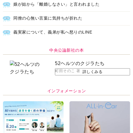
娘が姑から「離婚しなさい」と言われました
同僚の心無い言葉に気持ちが折れた
義実家について、義弟が私へ怒りのLINE
中央公論新社の本
52ヘルツのクジラたち
町田そのこ 著
詳しくみる
インフォメーション