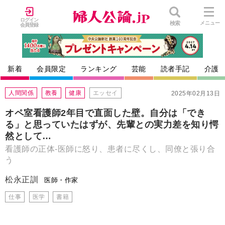
ログイン
検索
メニュー
会員登録
新着
会員限定
ランキング
芸能
読者手記
介護
人間関係
教養
健康
エッセイ
2025年02月13日
オペ室看護師2年目で直面した壁。自分は「でき
る」と思っていたはずが、先輩との実力差を知り愕
然として…
看護師の正体-医師に怒り、患者に尽くし、同僚と張り合
う
松永正訓
医師・作家
仕事
医学
書籍