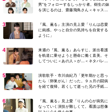
男”をフォローするしっかり者。樹生の妹
を演じるのは、齋藤飛鳥さん＜キャスト
紹介＞
3
『風、薫る』主演の見上愛「りんは恋愛
に鈍感。やっと自分の気持ちを自覚する
ように」
4
来週の『風、薫る』あらすじ。派出看護
を軌道に乗せようと懸命に働く直美。そ
してついに＜あの人＞が…＜ネタバレあ
り＞
5
演歌歌手・市川由紀乃「更年期かと思っ
たら〈卵巣がん〉だった。９ヵ月の闘病
を経て復帰。若くして逝った兄の手紙を
今も支えに」【2026上半期BEST】
6
『風、薫る』見上愛「りんの心が病気に
なっていく演技が難しくて。看護は想像
以上に心を使う仕事」