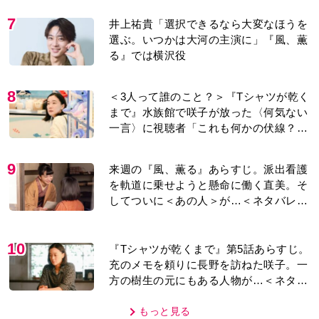
7
井上祐貴「選択できるなら大変なほうを
選ぶ。いつかは大河の主演に」『風、薫
る』では横沢役
8
＜3人って誰のこと？＞『Tシャツが乾く
まで』水族館で咲子が放った〈何気ない
一言〉に視聴者「これも何かの伏線？」
「子どもの話だと…」
9
来週の『風、薫る』あらすじ。派出看護
を軌道に乗せようと懸命に働く直美。そ
してついに＜あの人＞が…＜ネタバレあ
り＞
10
『Tシャツが乾くまで』第5話あらすじ。
充のメモを頼りに長野を訪ねた咲子。一
方の樹生の元にもある人物が…＜ネタバ
レあり＞
もっと見る