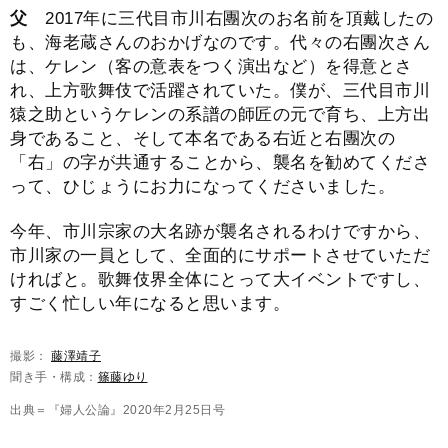
父
2017年に三代目市川右團次のお名前を頂戴したの
も、海老蔵さんのおかげなのです。代々の右團次さん
は、ケレン（客の意表をつく演出など）を得意とさ
れ、上方歌舞伎で活躍されていた。僕が、三代目市川
猿之助というケレンの系譜の師匠の元で育ち、上方出
身であること、そして本名である右近と右團次の
「右」の字が共通することから、襲名を勧めてくださ
って、ひじょうにお力になってくださいました。
今年、市川宗家の大名跡が襲名されるわけですから、
市川家の一員として、全面的にサポートさせていただ
ければと。歌舞伎界全体にとって大イベントですし、
すごく忙しい年になると思います。
撮影：
藤澤靖子
聞き手・構成：
篠藤ゆり
出典＝『婦人公論』2020年2月25日号