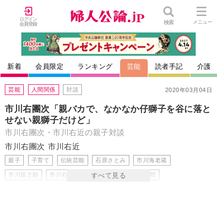
ログイン
検索
メニュー
会員登録
新着
会員限定
ランキング
芸能
読者手記
介護
芸能
人間関係
対談
2020年03月04日
市川右團次「親バカで、なかなか仔獅子を谷に落と
せない親獅子だけど」
市川右團次・市川右近の親子対談
市川右團次
市川右近
親子
子育て
伝統芸能
石原さとみ
市川海老蔵
市川猿之助
市川右團次
市川右近
市川團十郎