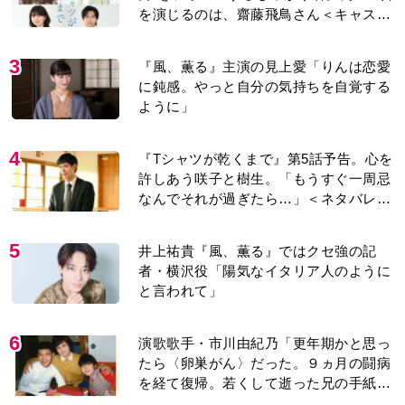
を演じるのは、齋藤飛鳥さん＜キャスト
紹介＞
3
『風、薫る』主演の見上愛「りんは恋愛
に鈍感。やっと自分の気持ちを自覚する
ように」
4
『Tシャツが乾くまで』第5話予告。心を
許しあう咲子と樹生。「もうすぐ一周忌
なんでそれが過ぎたら…」＜ネタバレあ
り＞
5
井上祐貴『風、薫る』ではクセ強の記
者・横沢役「陽気なイタリア人のように
と言われて」
6
演歌歌手・市川由紀乃「更年期かと思っ
たら〈卵巣がん〉だった。９ヵ月の闘病
を経て復帰。若くして逝った兄の手紙を
今も支えに」【2026上半期BEST】