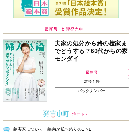
最新号 好評発売中！
実家の処分から終の棲家ま
でどうする？60代からの家
モンダイ
最新号
次号予告
バックナンバー
注目トピ
義実家について、義弟が私へ怒りのLINE