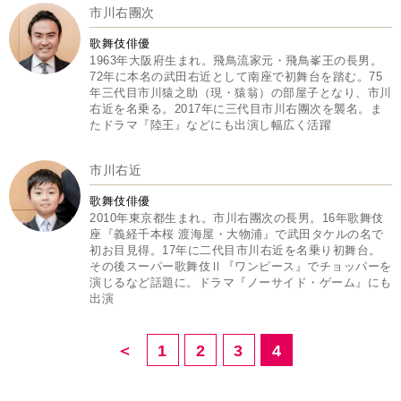
市川右團次
歌舞伎俳優
1963年大阪府生まれ。飛鳥流家元・飛鳥峯王の長男。
72年に本名の武田右近として南座で初舞台を踏む。75
年三代目市川猿之助（現・猿翁）の部屋子となり、市川
右近を名乗る。2017年に三代目市川右團次を襲名。ま
たドラマ『陸王』などにも出演し幅広く活躍
市川右近
歌舞伎俳優
2010年東京都生まれ。市川右團次の長男。16年歌舞伎
座『義経千本桜 渡海屋・大物浦』で武田タケルの名で
初お目見得。17年に二代目市川右近を名乗り初舞台。
その後スーパー歌舞伎Ⅱ『ワンピース』でチョッパーを
演じるなど話題に。ドラマ『ノーサイド・ゲーム』にも
出演
＜
1
2
3
4