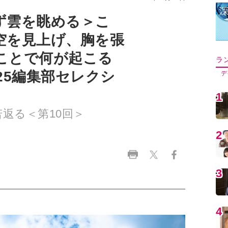
ず雲を眺める＞こ
空を見上げ、胸を張
ことで何が起こる
ラ
25編集部セレクシ
デ
1
返る＜第10回＞
2
3
4