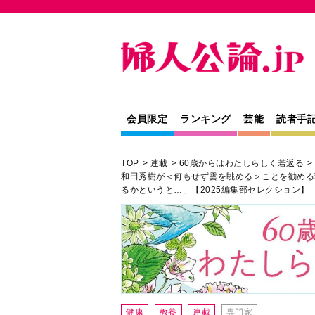
会員限定
ランキング
芸能
読者手
TOP
連載
60歳からはわたしらしく若返る
和田秀樹が＜何もせず雲を眺める＞ことを勧める
るかというと…」【2025編集部セレクション】
健康
教養
連載
専門家