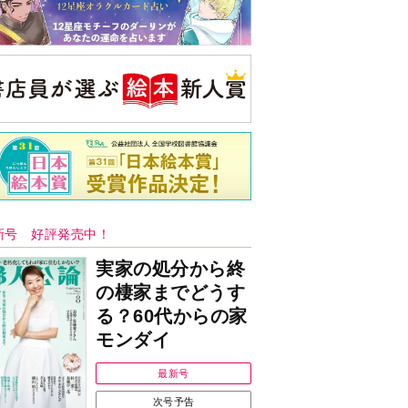
新号 好評発売中！
実家の処分から終
の棲家までどうす
る？60代からの家
モンダイ
最新号
次号予告