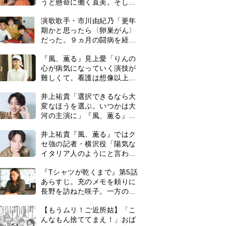
うと懸命に働く直美。そして
ついに＜あの人＞が…＜ネタ
演歌歌手・市川由紀乃「更年
バレあり＞
期かと思ったら〈卵巣がん〉
だった。９ヵ月の闘病を経て
復帰。若くして逝った兄の手
『風、薫る』見上愛「りんの
紙を今も支えに」【2026上半
心が病気になっていく演技が
期BEST】
難しくて。看護は想像以上に
心を使う仕事」
井上祐貴「選択できるなら大
変なほうを選ぶ。いつかは大
河の主演に」『風、薫る』で
は横沢役
井上祐貴『風、薫る』ではク
セ強の記者・横沢役「陽気な
イタリア人のようにと言われ
て」
『Tシャツが乾くまで』第5話
あらすじ。充のメモを頼りに
長野を訪ねた咲子。一方の樹
生の元にもある人物が…＜ネ
0
【もうムリ！ご近所姑】「こ
タバレあり＞
んなもん捨ててまえ！」おば