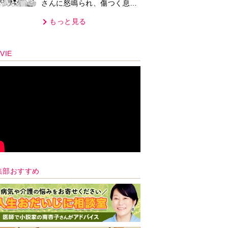
さんに怒鳴られ、傷つく息
子。私たちが取った行動は…
もっと見る
【第3話】
VIE
集部おすすめ