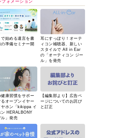
ンフォメーション
Ｉで始める遺言を書
耳にすっぽり！オーテ
前の準備セミナー開
ィコン補聴器、新しい
スタイルで All in Ear
の「オーティコン ジー
ル」を発売
の健康習慣をサポー
【編集部より】広告ペ
するオープンイヤー
ージについてのお詫び
ヤホン「kikippa イ
と訂正
ン HERALBONY
デル」発売