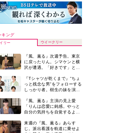
ンキング
ウイークリー
イリー
『風、薫る』次週予告。東京
に戻ったりん。シマケンと横
沢が遭遇。「好きです」と告
げたのは…
『Tシャツが乾くまで』“ちょ
っと残念な男”をフォローする
しっかり者。樹生の妹を演じ
るのは、齋藤飛鳥さん＜キャ
『風、薫る』主演の見上愛
スト紹介＞
「りんは恋愛に鈍感。やっと
自分の気持ちを自覚するよう
に」
来週の『風、薫る』あらす
じ。派出看護を軌道に乗せよ