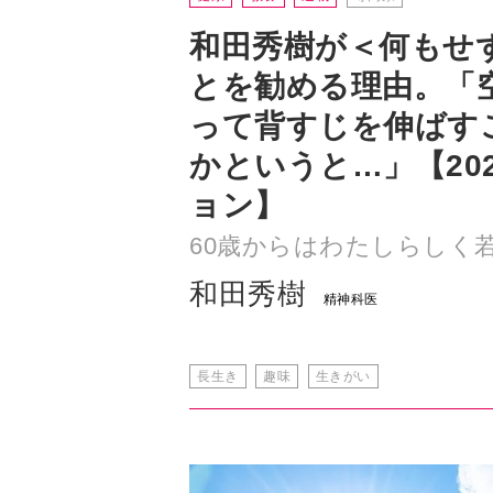
和田秀樹が＜何もせ
とを勧める理由。「
って背すじを伸ばす
かというと…」【20
ョン】
60歳からはわたしらしく若
和田秀樹
精神科医
長生き
趣味
生きがい