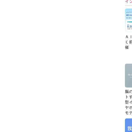
イ
Ａ
く
催
脳
ト
型イ
ヤホ
モ