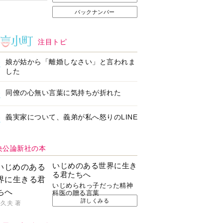
バックナンバー
注目トピ
娘が姑から「離婚しなさい」と言われま
した
同僚の心無い言葉に気持ちが折れた
義実家について、義弟が私へ怒りのLINE
央公論新社の本
いじめのある世界に生き
る君たちへ
いじめられっ子だった精神
科医の贈る言葉
詳しくみる
久夫 著