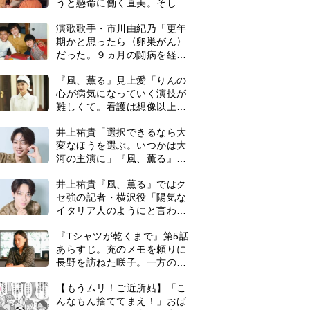
うと懸命に働く直美。そして
ついに＜あの人＞が…＜ネタ
演歌歌手・市川由紀乃「更年
バレあり＞
期かと思ったら〈卵巣がん〉
だった。９ヵ月の闘病を経て
復帰。若くして逝った兄の手
『風、薫る』見上愛「りんの
紙を今も支えに」【2026上半
心が病気になっていく演技が
期BEST】
難しくて。看護は想像以上に
心を使う仕事」
井上祐貴「選択できるなら大
変なほうを選ぶ。いつかは大
河の主演に」『風、薫る』で
は横沢役
井上祐貴『風、薫る』ではク
セ強の記者・横沢役「陽気な
イタリア人のようにと言われ
て」
『Tシャツが乾くまで』第5話
あらすじ。充のメモを頼りに
長野を訪ねた咲子。一方の樹
生の元にもある人物が…＜ネ
0
【もうムリ！ご近所姑】「こ
タバレあり＞
んなもん捨ててまえ！」おば