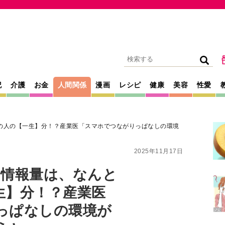
記
介護
お金
人間関係
漫画
レシピ
健康
美容
性愛
の人の【一生】分！？産業医「スマホでつながりっぱなしの環境
2025年11月17日
る情報量は、なんと
生】分！？産業医
っぱなしの環境が