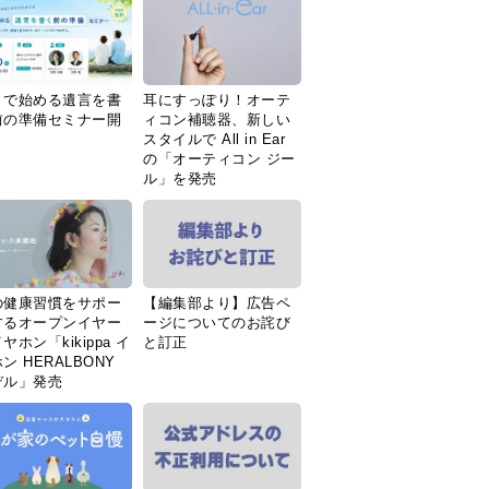
Ｉで始める遺言を書
耳にすっぽり！オーテ
前の準備セミナー開
ィコン補聴器、新しい
スタイルで All in Ear
の「オーティコン ジー
ル」を発売
の健康習慣をサポー
【編集部より】広告ペ
するオープンイヤー
ージについてのお詫び
ヤホン「kikippa イ
と訂正
ン HERALBONY
デル」発売