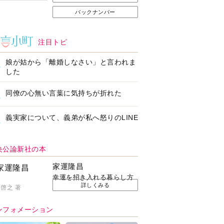
バックナンバー
注目トピ
娘が姑から「離婚しなさい」と言われま
した
同僚の心無い言葉に気持ちが折れた
義実家について、義弟が私へ怒りのLINE
央公論新社の本
家運隆昌
幸運を招き入れる暮らし方
詳しくみる
啓之 著
ンフォメーション