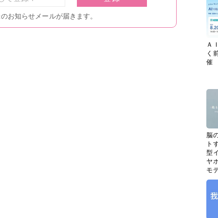
Ａ
く
催
脳
ト
型イ
ヤホ
モ