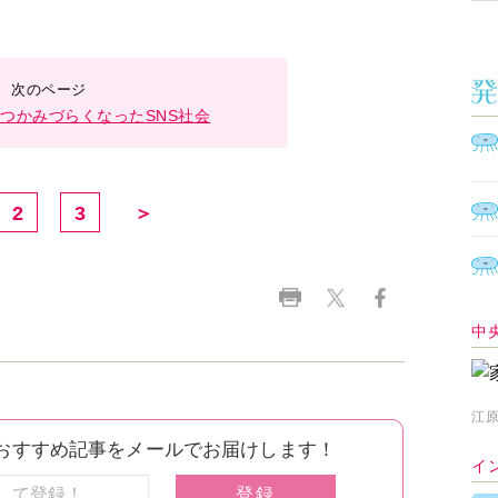
つかみづらくなったSNS社会
2
3
＞
中
江原
イ