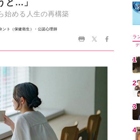
うと…」
から始める人生の再構築
タント（保健衛生）・公認心理師
ラ
デ
1
2
3
4