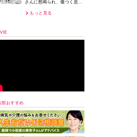
さんに怒鳴られ、傷つく息
子。私たちが取った行動は…
もっと見る
【第3話】
VIE
集部おすすめ