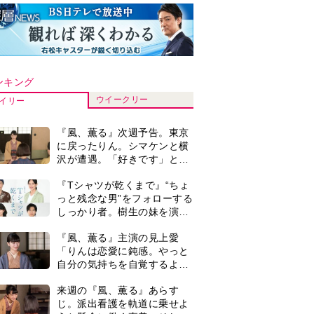
ンキング
ウイークリー
イリー
『風、薫る』次週予告。東京
に戻ったりん。シマケンと横
沢が遭遇。「好きです」と告
げたのは…
『Tシャツが乾くまで』“ちょ
っと残念な男”をフォローする
しっかり者。樹生の妹を演じ
るのは、齋藤飛鳥さん＜キャ
『風、薫る』主演の見上愛
スト紹介＞
「りんは恋愛に鈍感。やっと
自分の気持ちを自覚するよう
に」
来週の『風、薫る』あらす
じ。派出看護を軌道に乗せよ