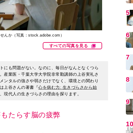
5
6
（写真：stock.adobe.com）
すべての写真を見る
7
トにも問題がない。なのに、毎日がなんとなくつら
。産業医・千葉大学大学院非常勤講師の上谷実礼さ
8
メンタルの強さや弱さだけでなく、環境との関わり
は上谷さんの著書『
心を病む力: 生きづらさから始
、現代人の生きづらさの理由を探ります。
9
がもたらす脳の疲弊
1