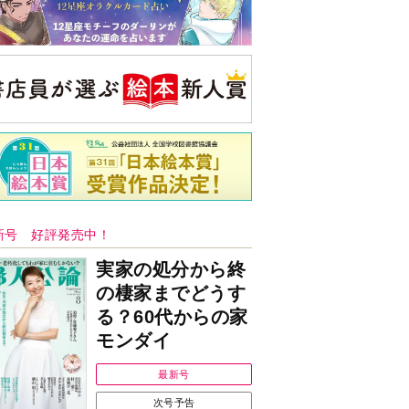
新号 好評発売中！
実家の処分から終
の棲家までどうす
る？60代からの家
モンダイ
最新号
次号予告