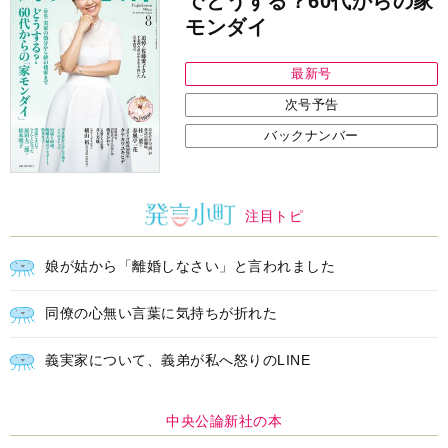
でどうする？60代からの家
モンダイ
最新号
次号予告
バックナンバー
注目トピ
娘が姑から「離婚しなさい」と言われました
同僚の心無い言葉に気持ちが折れた
義実家について、義弟が私へ怒りのLINE
中央公論新社の本