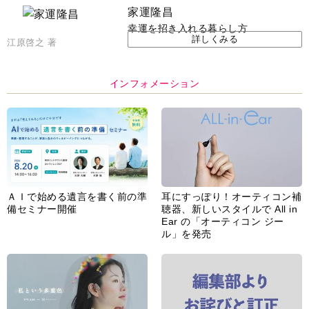
家運隆昌
幸運を招き入れる暮らし方
詳しくみる
江原啓之 著
インフォメーション
ＡＩで始める遺言を書く前の準
耳にすっぽり！オーティコン補
備セミナー開催
聴器、新しいスタイルで All in
Ear の「オーティコン ジー
ル」を発売