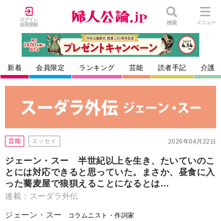
ログイン
検索
メニュー
会員登録
新着
会員限定
ランキング
芸能
読者手記
介護
芸能
エッセイ
2026年04月22日
ジェーン・スー 半世紀以上を生き、たいていのこ
とには対応できると思っていた。まさか、昼食に入
った蕎麦屋で狼狽えることになるとは…
連載：スーダラ外伝
ジェーン・スー
コラムニスト・作詞家