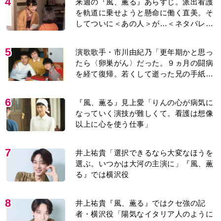
4
来週の『風、薫る』あらすじ。派出看護
を軌道に乗せようと懸命に働く直美。そ
してついに＜あの人＞が…＜ネタバレあ
り＞
5
演歌歌手・市川由紀乃「更年期かと思っ
たら〈卵巣がん〉だった。９ヵ月の闘病
を経て復帰。若くして逝った兄の手紙を
今も支えに」【2026上半期BEST】
6
『風、薫る』見上愛「りんの心が病気に
なっていく演技が難しくて。看護は想像
以上に心を使う仕事」
7
井上祐貴「選択できるなら大変なほうを
選ぶ。いつかは大河の主演に」『風、薫
る』では横沢役
8
井上祐貴『風、薫る』ではクセ強の記
者・横沢役「陽気なイタリア人のように