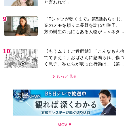
と言われて」
9
『Tシャツが乾くまで』第5話あらすじ。
充のメモを頼りに長野を訪ねた咲子。一
方の樹生の元にもある人物が…＜ネタバ
レあり＞
10
【もうムリ！ご近所姑】「こんなもん捨
ててまえ！」おばさんに怒鳴られ、傷つ
く息子。私たちが取った行動は…【第3
話】
もっと見る
MOVIE