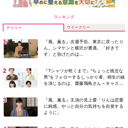
ランキング
ウイークリー
デイリー
1
『風、薫る』次週予告。東京に戻ったり
ん。シマケンと横沢が遭遇。「好きで
す」と告げたのは…
2
『Tシャツが乾くまで』“ちょっと残念な
男”をフォローするしっかり者。樹生の妹
を演じるのは、齋藤飛鳥さん＜キャスト
紹介＞
3
『風、薫る』主演の見上愛「りんは恋愛
に鈍感。やっと自分の気持ちを自覚する
ように」