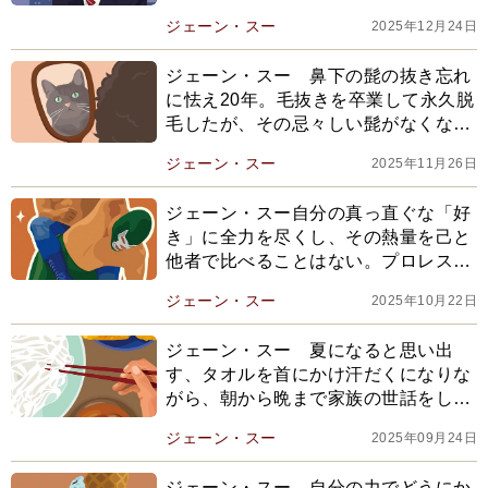
ク番組が、突然放送中止になったの
ジェーン・スー
2025年12月24日
は…」
ジェーン・スー 鼻下の髭の抜き忘れ
に怯え20年。毛抜きを卒業して永久脱
毛したが、その忌々しい髭がなくなっ
てみると…
ジェーン・スー
2025年11月26日
ジェーン・スー自分の真っ直ぐな「好
き」に全力を尽くし、その熱量を己と
他者で比べることはない。プロレス会
場で感じた「推し活」の本質
ジェーン・スー
2025年10月22日
ジェーン・スー 夏になると思い出
す、タオルを首にかけ汗だくになりな
がら、朝から晩まで家族の世話をして
くれていた母の姿。そして必ず後悔す
ジェーン・スー
2025年09月24日
るのは
ジェーン・スー 自分の力でどうにか