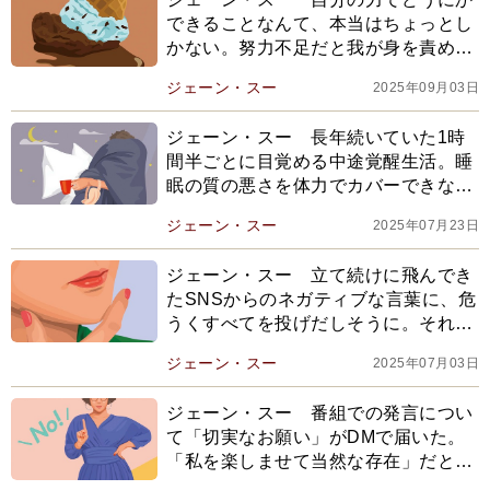
できることなんて、本当はちょっとし
かない。努力不足だと我が身を責める
より、時には健全な他責思考を
ジェーン・スー
2025年09月03日
ジェーン・スー 長年続いていた1時
間半ごとに目覚める中途覚醒生活。睡
眠の質の悪さを体力でカバーできなく
なり、自律神経アプリを試してみたけ
ジェーン・スー
2025年07月23日
れど…
ジェーン・スー 立て続けに飛んでき
たSNSからのネガティブな言葉に、危
うくすべてを投げだしそうに。それで
も、すんでのところで踏みとどまれた
ジェーン・スー
2025年07月03日
のは…
ジェーン・スー 番組での発言につい
て「切実なお願い」がDMで届いた。
「私を楽しませて当然な存在」だと思
われていることに、トホホ