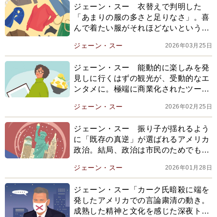
ジェーン・スー 衣替えで判明した
「あまりの服の多さと足りなさ」。喜
んで着たい服がそれほどないという事
実に、腹を決め始めたことは
ジェーン・スー
2026年03月25日
ジェーン・スー 能動的に楽しみを発
見しに行くはずの観光が、受動的なエ
ンタメに。極端に商業化されたツーリ
ズムは、観光客から固有の視点を奪
ジェーン・スー
2026年02月25日
う？
ジェーン・スー 振り子が揺れるよう
に「既存の真逆」が選ばれるアメリカ
政治。結局、政治は市民のためでも言
論の自由のためでもなくて
ジェーン・スー
2026年01月28日
ジェーン・スー「カーク氏暗殺に端を
発したアメリカでの言論粛清の動き。
成熟した精神と文化を感じた深夜トー