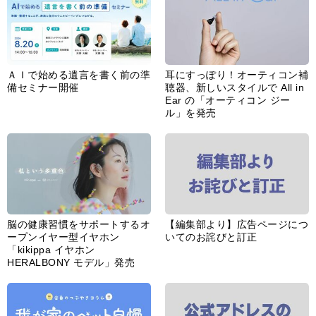
ＡＩで始める遺言を書く前の準
耳にすっぽり！オーティコン補
備セミナー開催
聴器、新しいスタイルで All in
Ear の「オーティコン ジー
ル」を発売
脳の健康習慣をサポートするオ
【編集部より】広告ページにつ
ープンイヤー型イヤホン
いてのお詫びと訂正
「kikippa イヤホン
HERALBONY モデル」発売