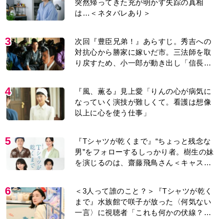
突然帰ってきた充が明かす失踪の真相
は…＜ネタバレあり＞
3
次回『豊臣兄弟！』あらすじ。秀吉への
対抗心から勝家に嫁いだ市。三法師を取
り戻すため、小一郎が動き出し「信長の
葬儀」を仕掛けるが…＜ネタバレあり＞
4
『風、薫る』見上愛「りんの心が病気に
なっていく演技が難しくて。看護は想像
以上に心を使う仕事」
5
『Tシャツが乾くまで』“ちょっと残念な
男”をフォローするしっかり者。樹生の妹
を演じるのは、齋藤飛鳥さん＜キャスト
紹介＞
6
＜3人って誰のこと？＞『Tシャツが乾く
まで』水族館で咲子が放った〈何気ない
一言〉に視聴者「これも何かの伏線？」