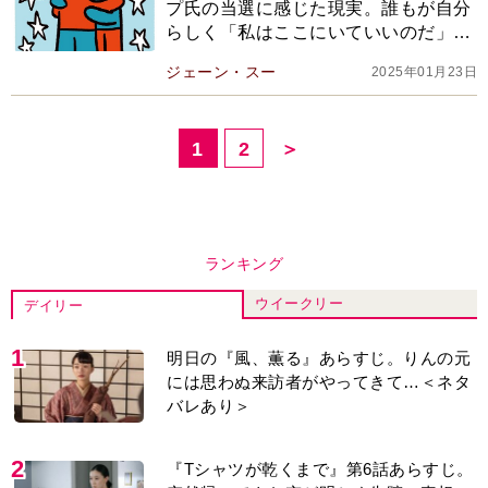
プ氏の当選に感じた現実。誰もが自分
らしく「私はここにいていいのだ」と
思えることが社会成熟には重要だが、
ジェーン・スー
2025年01月23日
これから先は…
1
2
＞
ランキング
ウイークリー
デイリー
1
明日の『風、薫る』あらすじ。りんの元
には思わぬ来訪者がやってきて…＜ネタ
バレあり＞
2
『Tシャツが乾くまで』第6話あらすじ。