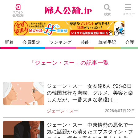
ログイン
検索
メニュー
会員登録
新着
会員限定
ランキング
芸能
読者手記
介護
「ジェーン・スー」の記事一覧
ジェーン・スー 女友達6人で2泊3日
の韓国旅行を満喫。グルメ、美容と楽
しんだが、一番大きな収穫は…
ジェーン・スー
2026年07月22日
ジェーン・スー 中東情勢の悪化で一
気に話題から消えたエプスタイン・フ