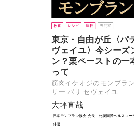
東京・自由が丘〈パテ
ヴェイユ〉今シーズン
ン？栗ペーストの一
って
筋肉イケオジのモンブラ
リー パリ セヴェイユ
大坪直哉
日本モンブラン協会 会長、公認国際ヘルスコー
俳優
スイーツ