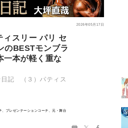
ィスリー パリ セ
のBESTモンブラ
本一本が軽く重な
ラ
デ
ン日記 （３）パティス
1
2
チ、プレゼンテーションコーチ、元・舞台
3
4