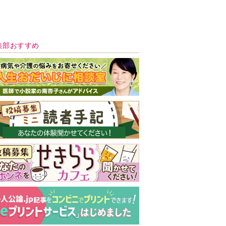
新号 好評発売中！
実家の処分から終
の棲家までどうす
る？60代からの家
モンダイ
最新号
次号予告