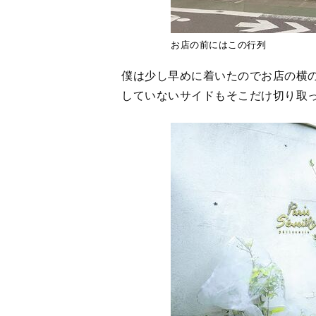
通りに面していないサイドも絵に
アートのような
1