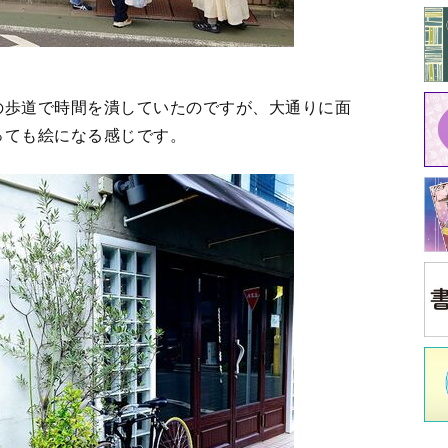
なる感じ
中
美しさとプロフェッショナリズム
2
3
＞
イ