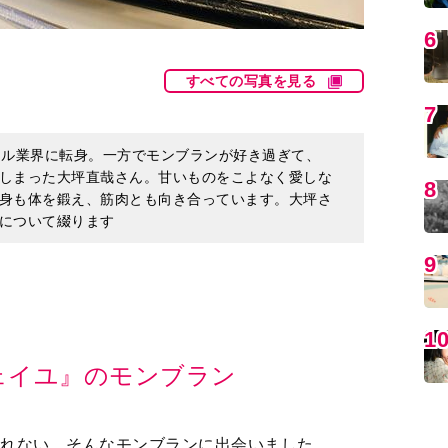
タル業界に転身。一方でモンブランが好き過ぎて、
しまった大坪直哉さん。甘いものをこよなく愛しな
MO
身も体を鍛え、筋肉とも向き合っています。大坪さ
について綴ります
ェイユ』のモンブラン
編
しれない。そんなモンブランに出会いました。
のパティシエの方にお話を伺ってきましたが、リ
名前が挙がるのがパリ セヴェイユの金子美明シ