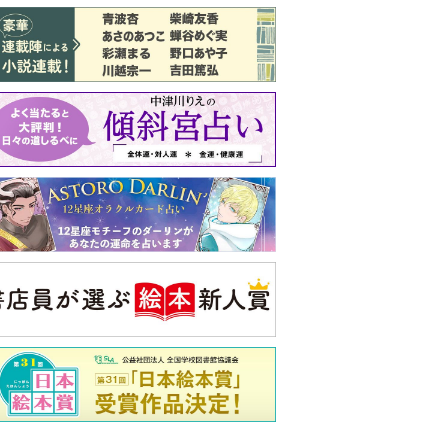
バックナンバー
注目トピ
娘が姑から「離婚しなさい」と言われま
した
同僚の心無い言葉に気持ちが折れた
ピアノの月謝、払うべき？
央公論新社の本
52ヘルツのクジラたち
町田そのこ 著
詳しくみる
ンフォメーション