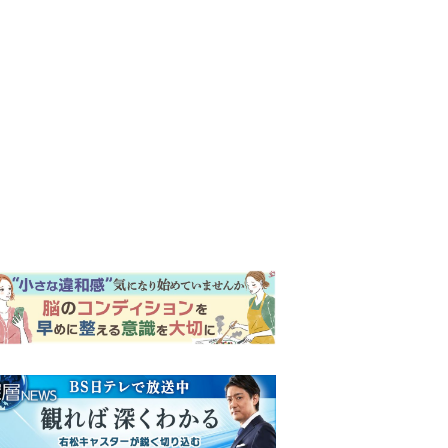
ンキング
ウイークリー
イリー
明日の『風、薫る』あらす
じ。りんの元には思わぬ来訪
者がやってきて…＜ネタバレ
あり＞
『風、薫る』見上愛「りんの
心が病気になっていく演技が
難しくて。看護は想像以上に
心を使う仕事」
来週の『風、薫る』あらす
じ。派出看護を軌道に乗せよ
うと懸命に働く直美。そして
ついに＜あの人＞が…＜ネタ
『Tシャツが乾くまで』“ちょ
バレあり＞
っと残念な男”をフォローする