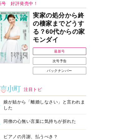
Ｉで始める遺言を書
耳にすっぽり！オーテ
前の準備セミナー開
ィコン補聴器、新しい
スタイルで All in Ear
の「オーティコン ジー
ル」を発売
の健康習慣をサポー
【編集部より】広告ペ
するオープンイヤー
ージについてのお詫び
ヤホン「kikippa イ
と訂正
ン HERALBONY
デル」発売