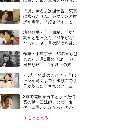
代」は置かれなかったのか。
秀吉の勢力拡大のきっかけと
もっと見る
なった「清須会議」の背景と
は…。濱田浩一郎が『豊臣兄
弟！』を解説
VIE
集部おすすめ