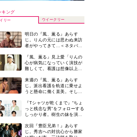
しっかり者。樹生の妹を演じ
るのは、齋藤飛鳥さん＜キャ
次回『豊臣兄弟！』あらす
スト紹介＞
じ。秀吉への対抗心から勝家
に嫁いだ市。三法師を取り戻
すため、小一郎が動き出し
『風、薫る』次週予告。東京
「信長の葬儀」を仕掛ける
に戻ったりん。シマケンと横
が…＜ネタバレあり＞
沢が遭遇。「好きです」と告
げたのは…
演歌歌手・市川由紀乃「更年
期かと思ったら〈卵巣がん〉
だった。９ヵ月の闘病を経て
復帰。若くして逝った兄の手
作家・中島京子「60歳からは
紙を今も支えに」【2026上半
じめた、月1回の〈ぼーっと
期BEST】
日帰り旅〉。1泊以上の旅行
とは違い、思い立ってフラッ
＜3人って誰のこと？＞『Tシ
と出かけられるのがいいとこ
ャツが乾くまで』水族館で咲
ろ」【2026上半期BEST】
子が放った〈何気ない一言〉
に視聴者「これも何かの伏
0
3歳で織田家当主となった信
線？」「子どもの話だと…」
長の孫・三法師。なぜ「名