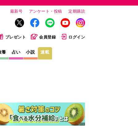
最新号
アンケート・投稿
定期購読
プレゼント
会員登録
ログイン
教養
占い
小説
連載