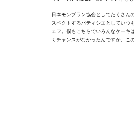
ェフ。僕もこちらでいろんなケーキ
くチャンスがなかったんですが、こ
パリ セヴェイユのモンブランは電話
曜日10:30に開始されるのですが
ん。が、何度かかけてるうちに繋が
ということで自由が丘のパリ セヴェ
モンブラン以外は予約しなくても購