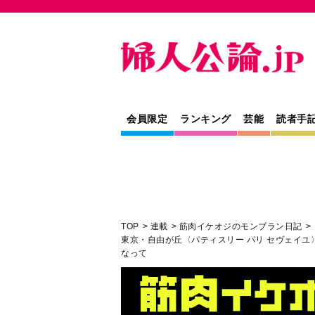
会員限定
ランキング
芸能
読者手
TOP
連載
筋肉イケオジのモンブラン日記
東京・自由が丘〈パティスリー パリ セヴェイユ
なって
教養
レシピ
連載
専門家