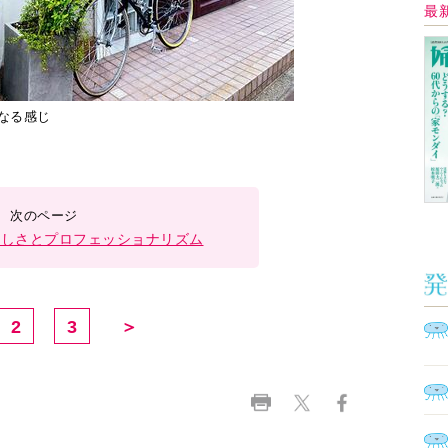
Ａ
く
催
脳
ト
型イ
ヤホ
モ