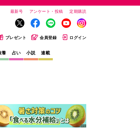
最新号
アンケート・投稿
定期購読
プレゼント
会員登録
ログイン
教養
占い
小説
連載