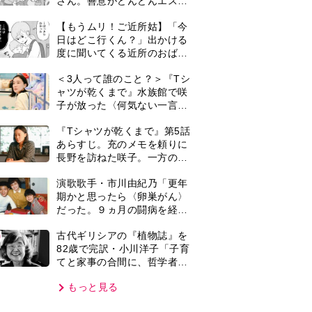
てと家事の合間に、哲学者テ
オプラストスと向き合った50
もっと見る
年」
VIE
集部おすすめ