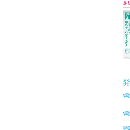
Ａ
く
催
脳
ト
型イ
ヤホ
モ