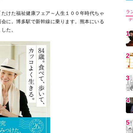
ました。
5
6
7
8
9
1
べて、歩いて、カッコよく生
：村上祥子／プレジデント