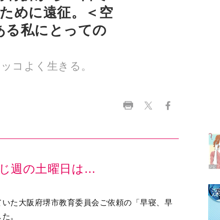
カッコよく生きる。
ラ
デ
1
じ週の土曜日は…
2
ていた大阪府堺市教育委員会ご依頼の「早寝、早
3
した。
「たけた福祉健康フェア～人生１００年時代ちゃ
4
演会に。博多駅で新幹線に乗ります。熊本にいる