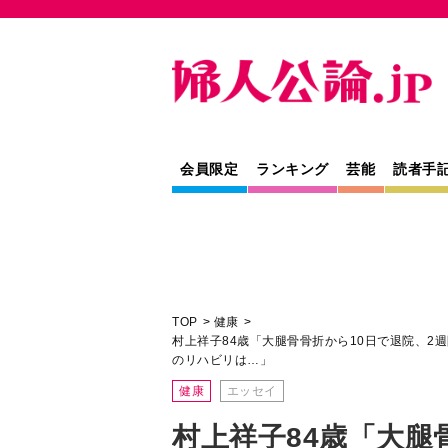
会員限定
ランキング
芸能
読者手
TOP
健康
村上祥子84歳「大腿骨骨折から10日で退院、
のリハビリは…」
健康
エッセイ
村上祥子84歳「大腿
退院、2週間で講演
飛ぶ料理研究家＞で