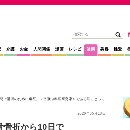
記
介護
お金
人間関係
漫画
レシピ
健康
美容
性愛
2週間で講演のために遠征。＜空飛ぶ料理研究家＞である私にとって
2026年05月13日
骨骨折から10日で
のために遠征。＜空
ある私にとっての