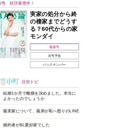
Ｉで始める遺言を書
耳にすっぽり！オーテ
前の準備セミナー開
ィコン補聴器、新しい
スタイルで All in Ear
の「オーティコン ジー
ル」を発売
の健康習慣をサポー
【編集部より】広告ペ
するオープンイヤー
ージについてのお詫び
ヤホン「kikippa イ
と訂正
ン HERALBONY
デル」発売