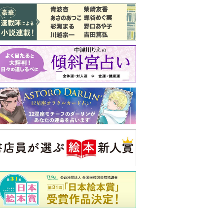
バックナンバー
注目トピ
結婚1か月で離婚を決めました。本当に
よかったのでしょうか
義実家について、義弟が私へ怒りのLINE
婚約者がBL愛好家でした
央公論新社の本
三千円の使いかた
原田ひ香 著
詳しくみる
ンフォメーション