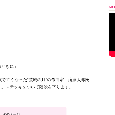
は神戸、京都で講義
2
3
4
＞