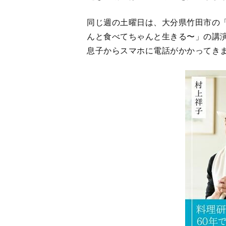
息子からスマホに電話がかかってき
『84歳。食
きる。』（著