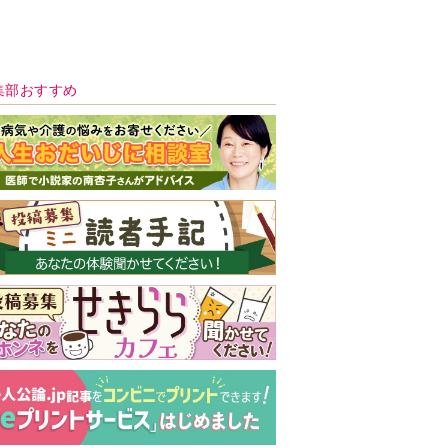
新号 好評発売中！
実家の処分から終
の棲家までどうす
る？60代からの家
モンダイ
最新号
次号予告