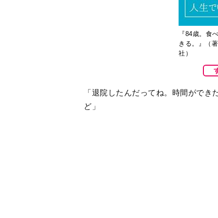
社）
「退院したんだってね。時間ができ
ど」
「実は今、新幹線の中」
「どこへ？」
「豊後竹田まで」
「帰りに熊本駅で乗り換えるからそ
豊後竹田駅に到着。肺結核のため23
の銅像を駅で仰ぎ見て涙がにじみま