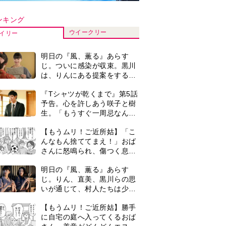
いが通じて、村人たちは少し
ずつ理解を示し始める＜ネタ
【もうムリ！ご近所姑】勝手
バレあり＞
に自宅の庭へ入ってくるおば
さん。善意がどんどんエスカ
レートして…【第2話】
【もうムリ！ご近所姑】「今
日はどこ行くん？」出かける
度に聞いてくる近所のおばさ
ん。毎日監視される生活が始
＜3人って誰のこと？＞『Tシ
まり…【第1話】
ャツが乾くまで』水族館で咲
子が放った〈何気ない一言〉
に視聴者「これも何かの伏
『Tシャツが乾くまで』第5話
線？」「子どもの話だと…」
あらすじ。充のメモを頼りに
長野を訪ねた咲子。一方の樹
生の元にもある人物が…＜ネ
演歌歌手・市川由紀乃「更年
タバレあり＞
期かと思ったら〈卵巣がん〉
だった。９ヵ月の闘病を経て
復帰。若くして逝った兄の手
0
古代ギリシアの『植物誌』を
紙を今も支えに」【2026上半
82歳で完訳・小川洋子「子育
期BEST】