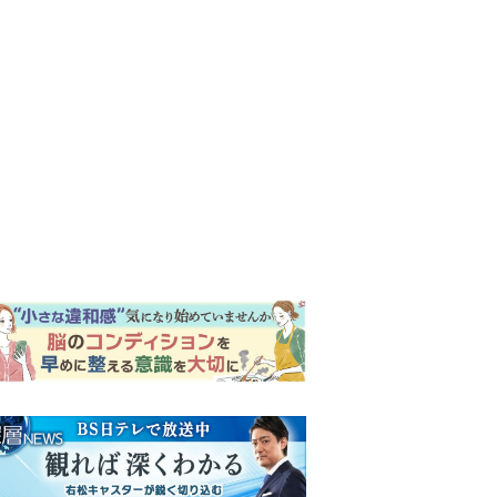
ンキング
ウイークリー
イリー
明日の『風、薫る』あらす
じ。ついに感染が収束。黒川
は、りんにある提案をする＜
ネタバレあり＞
『Tシャツが乾くまで』第5話
予告。心を許しあう咲子と樹
生。「もうすぐ一周忌なんで
それが過ぎたら…」＜ネタバ
【もうムリ！ご近所姑】「こ
レあり＞
んなもん捨ててまえ！」おば
さんに怒鳴られ、傷つく息
子。私たちが取った行動は…
明日の『風、薫る』あらす
【第3話】
じ。りん、直美、黒川らの思