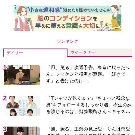
ランキング
ウイークリー
デイリー
1
『風、薫る』次週予告。東京に戻ったり
ん。シマケンと横沢が遭遇。「好きで
す」と告げたのは…
2
『Tシャツが乾くまで』“ちょっと残念な
男”をフォローするしっかり者。樹生の妹
を演じるのは、齋藤飛鳥さん＜キャスト
紹介＞
3
『風、薫る』主演の見上愛「りんは恋愛