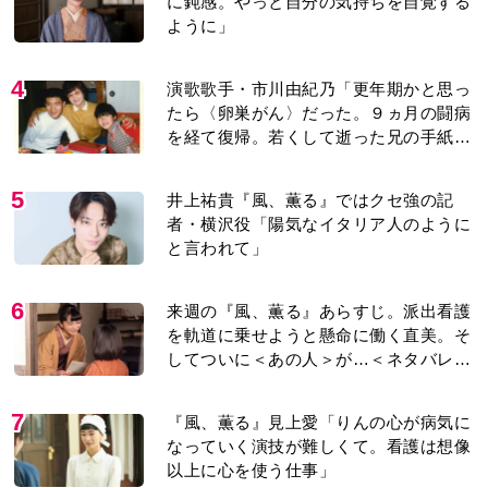
に鈍感。やっと自分の気持ちを自覚する
ように」
4
演歌歌手・市川由紀乃「更年期かと思っ
たら〈卵巣がん〉だった。９ヵ月の闘病
を経て復帰。若くして逝った兄の手紙を
今も支えに」【2026上半期BEST】
5
井上祐貴『風、薫る』ではクセ強の記
者・横沢役「陽気なイタリア人のように
と言われて」
6
来週の『風、薫る』あらすじ。派出看護
を軌道に乗せようと懸命に働く直美。そ
してついに＜あの人＞が…＜ネタバレあ
り＞
7
『風、薫る』見上愛「りんの心が病気に
なっていく演技が難しくて。看護は想像
以上に心を使う仕事」