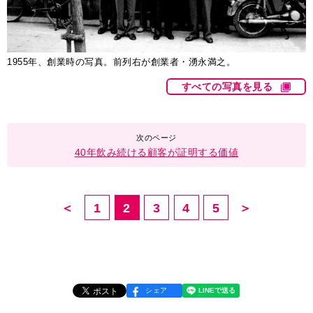
1955年、創業時の写真。前列右が創業者・湧永満之。
すべての写真を見る
40年飲み続ける顧客が証明する価値
＜
1
2
3
4
5
＞
シェア