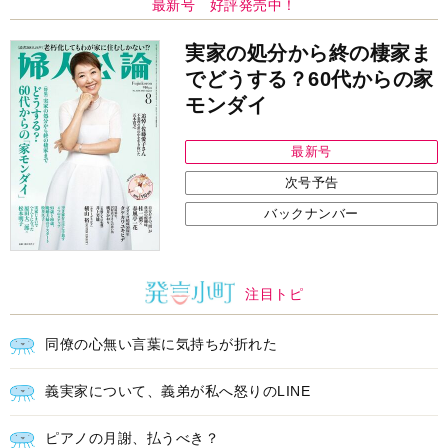
最新号 好評発売中！
実家の処分から終の棲家ま
でどうする？60代からの家
モンダイ
最新号
次号予告
バックナンバー
注目トピ
同僚の心無い言葉に気持ちが折れた
義実家について、義弟が私へ怒りのLINE
ピアノの月謝、払うべき？