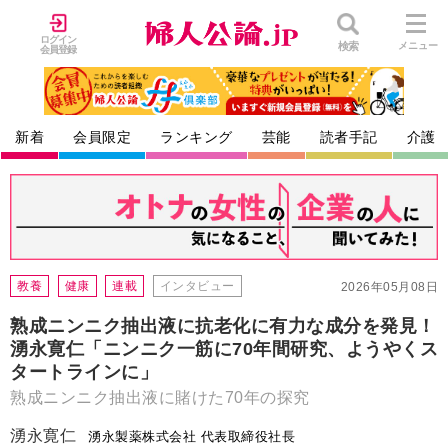
ログイン
検索
メニュー
会員登録
新着
会員限定
ランキング
芸能
読者手記
介護
教養
健康
連載
インタビュー
2026年05月08日
熟成ニンニク抽出液に抗老化に有力な成分を発見！
湧永寛仁「ニンニク一筋に70年間研究、ようやくス
タートラインに」
熟成ニンニク抽出液に賭けた70年の探究
湧永寛仁
湧永製薬株式会社 代表取締役社長