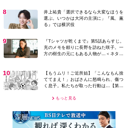
8
井上祐貴「選択できるなら大変なほうを
選ぶ。いつかは大河の主演に」『風、薫
る』では横沢役
9
『Tシャツが乾くまで』第5話あらすじ。
充のメモを頼りに長野を訪ねた咲子。一
方の樹生の元にもある人物が…＜ネタバ
レあり＞
10
【もうムリ！ご近所姑】「こんなもん捨
ててまえ！」おばさんに怒鳴られ、傷つ
く息子。私たちが取った行動は…【第3
話】
もっと見る