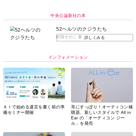
中央公論新社の本
52ヘルツのクジラたち
町田そのこ 著
詳しくみる
インフォメーション
ＡＩで始める遺言を書く前の準
耳にすっぽり！オーティコン補
備セミナー開催
聴器、新しいスタイルで All in
Ear の「オーティコン ジー
ル」を発売