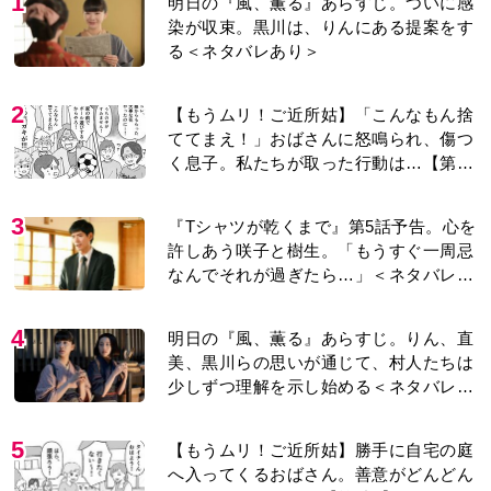
1
明日の『風、薫る』あらすじ。ついに感
染が収束。黒川は、りんにある提案をす
る＜ネタバレあり＞
2
【もうムリ！ご近所姑】「こんなもん捨
ててまえ！」おばさんに怒鳴られ、傷つ
く息子。私たちが取った行動は…【第3
話】
3
『Tシャツが乾くまで』第5話予告。心を
許しあう咲子と樹生。「もうすぐ一周忌
なんでそれが過ぎたら…」＜ネタバレあ
り＞
4
明日の『風、薫る』あらすじ。りん、直
美、黒川らの思いが通じて、村人たちは
少しずつ理解を示し始める＜ネタバレあ
り＞
5
【もうムリ！ご近所姑】勝手に自宅の庭
へ入ってくるおばさん。善意がどんどん