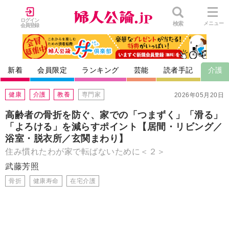
ログイン
検索
メニュー
会員登録
新着
会員限定
ランキング
芸能
読者手記
介護
健康
介護
教養
専門家
2026年05月20日
高齢者の骨折を防ぐ、家での「つまずく」「滑る」
「よろける」を減らすポイント【居間・リビング／
浴室・脱衣所／玄関まわり】
住み慣れたわが家で転ばないために＜２＞
武藤芳照
骨折
健康寿命
在宅介護