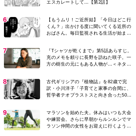
エスカレートして…【第2話】
6
【もうムリ！ご近所姑】「今日はどこ行
くん？」出かける度に聞いてくる近所の
おばさん。毎日監視される生活が始ま
り…【第1話】
7
『Tシャツが乾くまで』第5話あらすじ。
充のメモを頼りに長野を訪ねた咲子。一
方の樹生の元にもある人物が…＜ネタバ
レあり＞
8
古代ギリシアの『植物誌』を82歳で完
訳・小川洋子「子育てと家事の合間に、
哲学者テオプラストスと向き合った50
年」
9
マラソンを始めた夫。休みはいつも大会
や練習会。さらに早朝からルンルンでマ
ラソン仲間の女性をお迎えに行くように
なり…