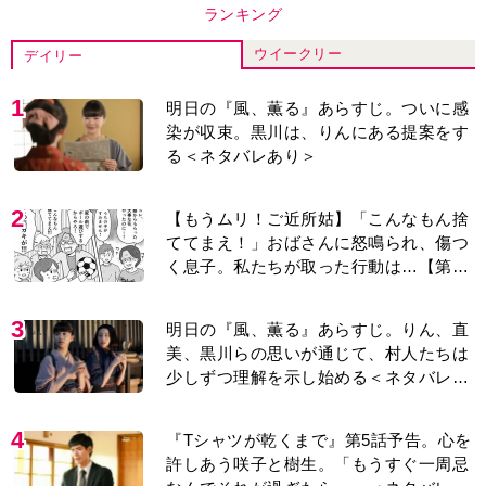
ランキング
ウイークリー
デイリー
1
明日の『風、薫る』あらすじ。ついに感
染が収束。黒川は、りんにある提案をす
る＜ネタバレあり＞
2
【もうムリ！ご近所姑】「こんなもん捨
ててまえ！」おばさんに怒鳴られ、傷つ
く息子。私たちが取った行動は…【第3
話】
3
明日の『風、薫る』あらすじ。りん、直
美、黒川らの思いが通じて、村人たちは
少しずつ理解を示し始める＜ネタバレあ
り＞
4
『Tシャツが乾くまで』第5話予告。心を
許しあう咲子と樹生。「もうすぐ一周忌