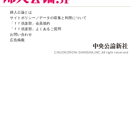
婦人公論とは
サイトポリシー／データの収集と利用について
「ｆｆ倶楽部」会員規約
「ｆｆ倶楽部」よくあるご質問
お問い合わせ
広告掲載
CHUOKORON-SHINSHA,INC.All right reserved