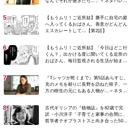
なんでそれが過ぎたら…」＜ネタバレあ
り＞
5
【もうムリ！ご近所姑】勝手に自宅の庭
へ入ってくるおばさん。善意がどんどん
エスカレートして…【第2話】
6
【もうムリ！ご近所姑】「今日はどこ行
くん？」出かける度に聞いてくる近所の
おばさん。毎日監視される生活が始ま
り…【第1話】
7
『Tシャツが乾くまで』第5話あらすじ。
充のメモを頼りに長野を訪ねた咲子。一
方の樹生の元にもある人物が…＜ネタバ
レあり＞
8
古代ギリシアの『植物誌』を82歳で完
訳・小川洋子「子育てと家事の合間に、
哲学者テオプラストスと向き合った50
年」