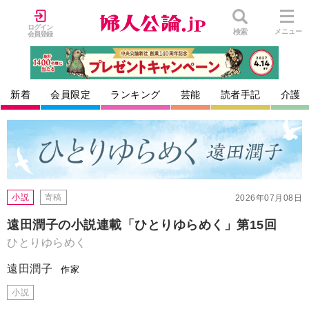
ログイン
検索
メニュー
会員登録
新着
会員限定
ランキング
芸能
読者手記
介護
小説
寄稿
2026年07月08日
遠田潤子の小説連載「ひとりゆらめく」第15回
ひとりゆらめく
遠田潤子
作家
小説