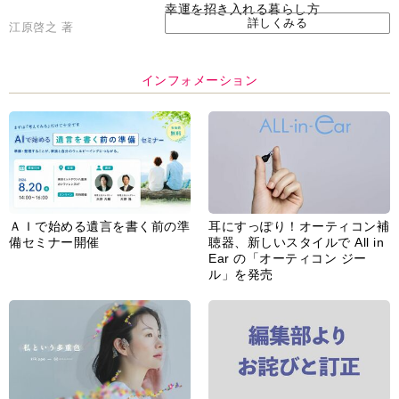
幸運を招き入れる暮らし方
詳しくみる
江原啓之 著
インフォメーション
ＡＩで始める遺言を書く前の準
耳にすっぽり！オーティコン補
備セミナー開催
聴器、新しいスタイルで All in
Ear の「オーティコン ジー
ル」を発売