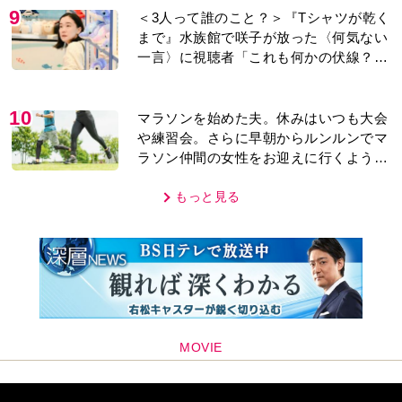
9
＜3人って誰のこと？＞『Tシャツが乾く
まで』水族館で咲子が放った〈何気ない
一言〉に視聴者「これも何かの伏線？」
「子どもの話だと…」
10
マラソンを始めた夫。休みはいつも大会
や練習会。さらに早朝からルンルンでマ
ラソン仲間の女性をお迎えに行くように
なり…
もっと見る
MOVIE