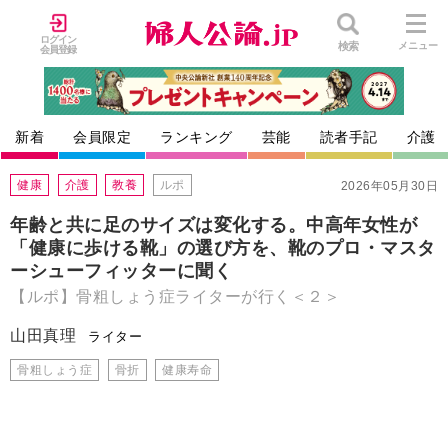
ログイン
検索
メニュー
会員登録
新着
会員限定
ランキング
芸能
読者手記
介護
健康
介護
教養
ルポ
2026年05月30日
年齢と共に足のサイズは変化する。中高年女性が
「健康に歩ける靴」の選び方を、靴のプロ・マスタ
ーシューフィッターに聞く
【ルポ】骨粗しょう症ライターが行く＜２＞
山田真理
ライター
骨粗しょう症
骨折
健康寿命