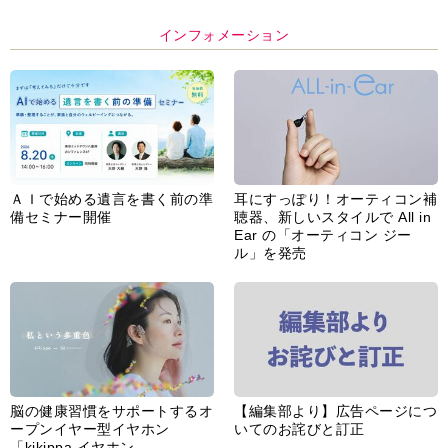
インフォメーション
ＡＩで始める遺言を書く前の準
耳にすっぽり！オーティコン補
備セミナー開催
聴器、新しいスタイルで All in
Ear の「オーティコン ジー
ル」を発売
脳の健康習慣をサポートするオ
【編集部より】広告ページにつ
ープンイヤー型イヤホン
いてのお詫びと訂正
「kikippa イヤホン