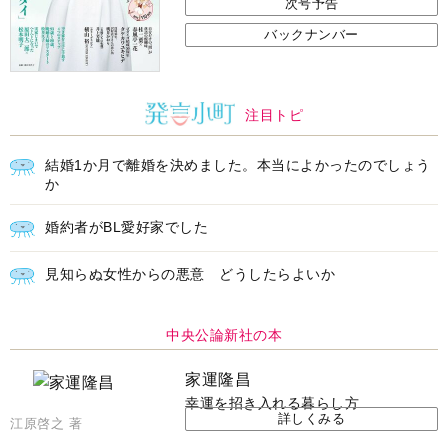
次号予告
バックナンバー
注目トピ
結婚1か月で離婚を決めました。本当によかったのでしょう
か
婚約者がBL愛好家でした
見知らぬ女性からの悪意 どうしたらよいか
中央公論新社の本
家運隆昌
幸運を招き入れる暮らし方
詳しくみる
江原啓之 著