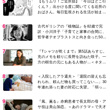
5
【もうムリ！ご近所姑】「今日はどこ行
くん？」出かける度に聞いてくる近所の
おばさん。毎日監視される生活が始ま
り…【第1話】
6
古代ギリシアの『植物誌』を82歳で完
訳・小川洋子「子育てと家事の合間に、
哲学者テオプラストスと向き合った50
年」
7
『Tシャツが乾くまで』第5話あらすじ。
充のメモを頼りに長野を訪ねた咲子。一
方の樹生の元にもある人物が…＜ネタバ
レあり＞
8
＜入院したアラ還夫＞「退院の迎えも忘
れられ、頼んだ物も買ってこない…」30
年連れ添った妻の対応に失望。「弱った
時こそ助け合うのが夫婦では」との訴え
に女性たちの反応は…
9
『風、薫る』赤痢患者で長太郎の母・ア
サ役は美山加恋。＜あのドラマ＞で天才