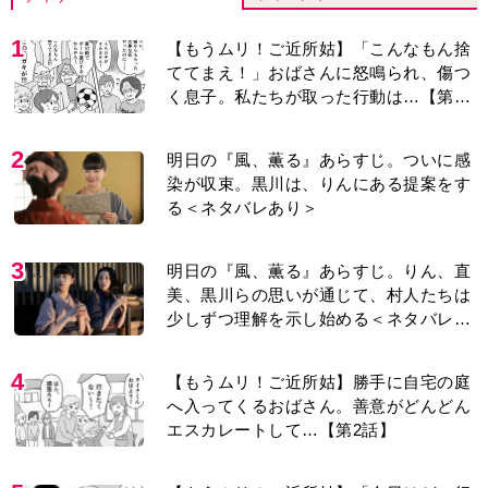
1
【もうムリ！ご近所姑】「こんなもん捨
ててまえ！」おばさんに怒鳴られ、傷つ
く息子。私たちが取った行動は…【第3
話】
2
明日の『風、薫る』あらすじ。ついに感
染が収束。黒川は、りんにある提案をす
る＜ネタバレあり＞
3
明日の『風、薫る』あらすじ。りん、直
美、黒川らの思いが通じて、村人たちは
少しずつ理解を示し始める＜ネタバレあ
り＞
4
【もうムリ！ご近所姑】勝手に自宅の庭
へ入ってくるおばさん。善意がどんどん
エスカレートして…【第2話】