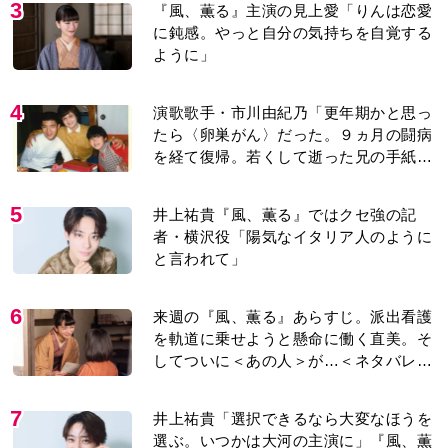
3
『風、薫る』主演の見上愛「りんは恋愛
に鈍感。やっと自分の気持ちを自覚する
ように」
4
演歌歌手・市川由紀乃「更年期かと思っ
たら〈卵巣がん〉だった。９ヵ月の闘病
を経て復帰。若くして逝った兄の手紙を
今も支えに」【2026上半期BEST】
5
井上祐貴『風、薫る』ではクセ強の記
者・横沢役「陽気なイタリア人のように
と言われて」
6
来週の『風、薫る』あらすじ。派出看護
を軌道に乗せようと懸命に働く直美。そ
してついに＜あの人＞が…＜ネタバレあ
り＞
7
井上祐貴「選択できるなら大変なほうを
選ぶ。いつかは大河の主演に」『風、薫