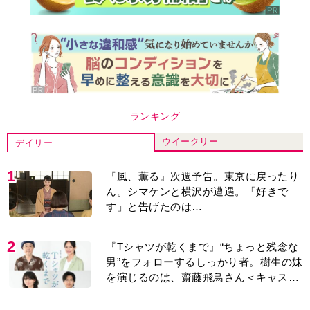
ランキング
ウイークリー
デイリー
1
『風、薫る』次週予告。東京に戻ったり
ん。シマケンと横沢が遭遇。「好きで
す」と告げたのは…
2
『Tシャツが乾くまで』“ちょっと残念な
男”をフォローするしっかり者。樹生の妹
を演じるのは、齋藤飛鳥さん＜キャスト
紹介＞