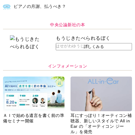
ピアノの月謝、払うべき？
中央公論新社の本
もうじきたべられるぼく
はせがわゆうじ 作
詳しくみる
インフォメーション
ＡＩで始める遺言を書く前の準
耳にすっぽり！オーティコン補
備セミナー開催
聴器、新しいスタイルで All in
Ear の「オーティコン ジー
ル」を発売