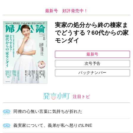
最新号 好評発売中！
実家の処分から終の棲家ま
でどうする？60代からの家
モンダイ
最新号
次号予告
バックナンバー
注目トピ
同僚の心無い言葉に気持ちが折れた
義実家について、義弟が私へ怒りのLINE