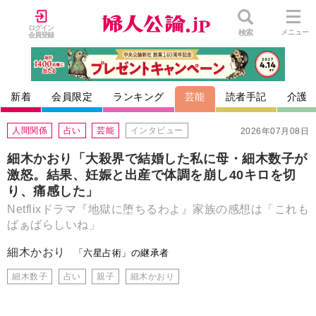
ログイン
検索
メニュー
会員登録
新着
会員限定
ランキング
芸能
読者手記
介護
人間関係
占い
芸能
インタビュー
2026年07月08日
細木かおり「大殺界で結婚した私に母・細木数子が
激怒。結果、妊娠と出産で体調を崩し40キロを切
り、痛感した」
Netflixドラマ『地獄に堕ちるわよ』家族の感想は「これも
ばぁばらしいね」
細木かおり
「六星占術」の継承者
細木数子
占い
親子
細木かおり