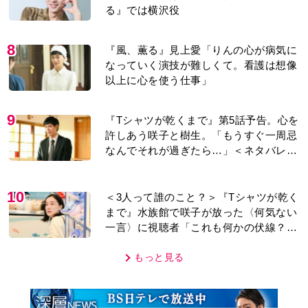
る』では横沢役
8
『風、薫る』見上愛「りんの心が病気に
なっていく演技が難しくて。看護は想像
以上に心を使う仕事」
9
『Tシャツが乾くまで』第5話予告。心を
許しあう咲子と樹生。「もうすぐ一周忌
なんでそれが過ぎたら…」＜ネタバレあ
り＞
10
＜3人って誰のこと？＞『Tシャツが乾く
まで』水族館で咲子が放った〈何気ない
一言〉に視聴者「これも何かの伏線？」
「子どもの話だと…」
もっと見る