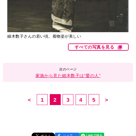
細木数子さんの若い頃。着物姿が美しい
すべての写真を見る
家族から見た細木数子は“愛の人”
＜
1
2
3
4
5
＞
シェア