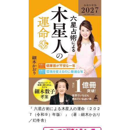
『 六星占術による木星人の運命〈２０２
７（令和９）年版〉 』（著：細木かおり
／幻冬舎）