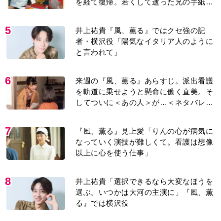
を経て復帰。若くして逝った兄の手紙を
今も支えに」【2026上半期BEST】
5
井上祐貴『風、薫る』ではクセ強の記
者・横沢役「陽気なイタリア人のように
と言われて」
6
来週の『風、薫る』あらすじ。派出看護
を軌道に乗せようと懸命に働く直美。そ
してついに＜あの人＞が…＜ネタバレあ
り＞
7
『風、薫る』見上愛「りんの心が病気に
なっていく演技が難しくて。看護は想像
以上に心を使う仕事」
8
井上祐貴「選択できるなら大変なほうを
選ぶ。いつかは大河の主演に」『風、薫
る』では横沢役