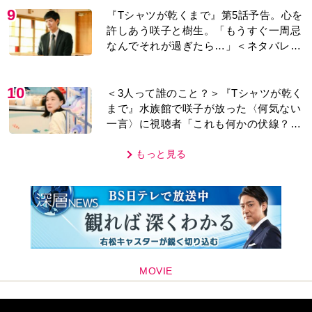
9
『Tシャツが乾くまで』第5話予告。心を
許しあう咲子と樹生。「もうすぐ一周忌
なんでそれが過ぎたら…」＜ネタバレあ
り＞
10
＜3人って誰のこと？＞『Tシャツが乾く
まで』水族館で咲子が放った〈何気ない
一言〉に視聴者「これも何かの伏線？」
「子どもの話だと…」
もっと見る
MOVIE