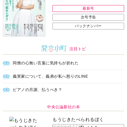
最新号
次号予告
バックナンバー
注目トピ
同僚の心無い言葉に気持ちが折れた
義実家について、義弟が私へ怒りのLINE
ピアノの月謝、払うべき？
中央公論新社の本
もうじきたべられるぼく
はせがわゆうじ 作