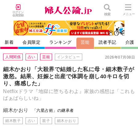
ログイン
検索
メニュー
会員登録
新着
会員限定
ランキング
芸能
読者手記
介護
人間関係
占い
芸能
インタビュー
2026年07月08日
細木かおり「大殺界で結婚した私に母・細木数子が
激怒。結果、妊娠と出産で体調を崩し40キロを切
り、痛感した」
Netflixドラマ『地獄に堕ちるわよ』家族の感想は「これも
ばぁばらしいね」
細木かおり
「六星占術」の継承者
細木数子
占い
親子
細木かおり