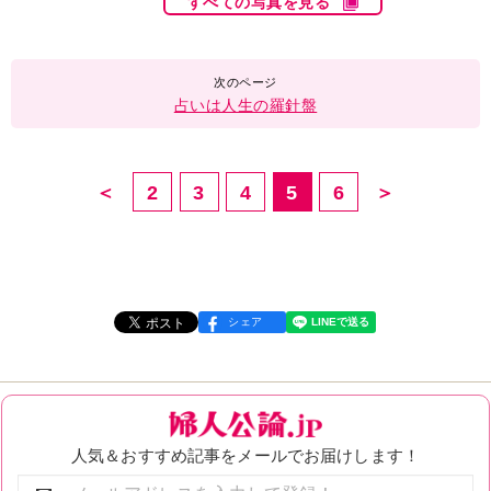
すべての写真を見る
占いは人生の羅針盤
＜
2
3
4
5
6
＞
シェア