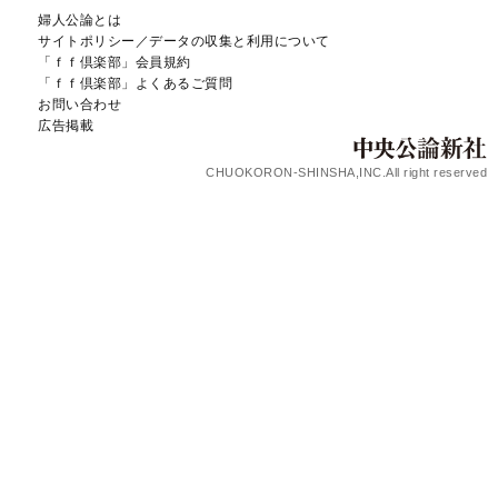
婦人公論とは
サイトポリシー／データの収集と利用について
「ｆｆ倶楽部」会員規約
「ｆｆ倶楽部」よくあるご質問
お問い合わせ
広告掲載
CHUOKORON-SHINSHA,INC.All right reserved