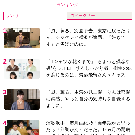
ランキング
ウイークリー
デイリー
1
『風、薫る』次週予告。東京に戻ったり
ん。シマケンと横沢が遭遇。「好きで
す」と告げたのは…
2
『Tシャツが乾くまで』“ちょっと残念な
男”をフォローするしっかり者。樹生の妹
を演じるのは、齋藤飛鳥さん＜キャスト
紹介＞
3
『風、薫る』主演の見上愛「りんは恋愛
に鈍感。やっと自分の気持ちを自覚する
ように」
4
演歌歌手・市川由紀乃「更年期かと思っ
たら〈卵巣がん〉だった。９ヵ月の闘病