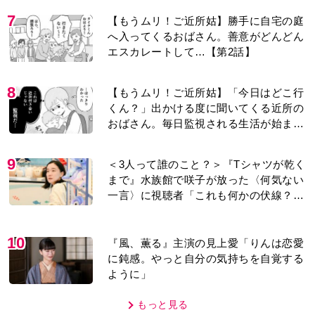
7
【もうムリ！ご近所姑】勝手に自宅の庭
へ入ってくるおばさん。善意がどんどん
エスカレートして…【第2話】
8
【もうムリ！ご近所姑】「今日はどこ行
くん？」出かける度に聞いてくる近所の
おばさん。毎日監視される生活が始ま
り…【第1話】
9
＜3人って誰のこと？＞『Tシャツが乾く
まで』水族館で咲子が放った〈何気ない
一言〉に視聴者「これも何かの伏線？」
「子どもの話だと…」
10
『風、薫る』主演の見上愛「りんは恋愛
に鈍感。やっと自分の気持ちを自覚する
ように」
もっと見る