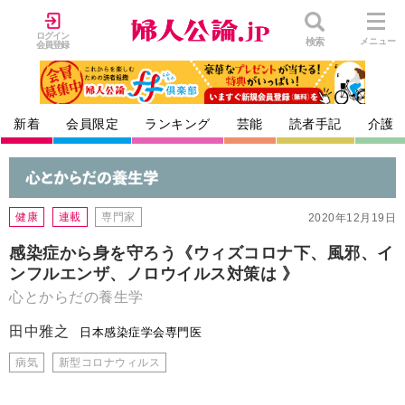
ログイン
検索
メニュー
会員登録
新着
会員限定
ランキング
芸能
読者手記
介護
健康
連載
専門家
2020年12月19日
感染症から身を守ろう《ウィズコロナ下、風邪、イ
ンフルエンザ、ノロウイルス対策は 》
心とからだの養生学
田中雅之
日本感染症学会専門医
病気
新型コロナウィルス