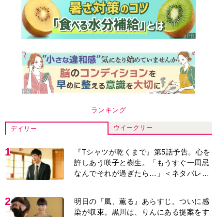
ランキング
ウイークリー
デイリー
1
『Tシャツが乾くまで』第5話予告。心を
許しあう咲子と樹生。「もうすぐ一周忌
なんでそれが過ぎたら…」＜ネタバレあ
り＞
2
明日の『風、薫る』あらすじ。ついに感
染が収束。黒川は、りんにある提案をす