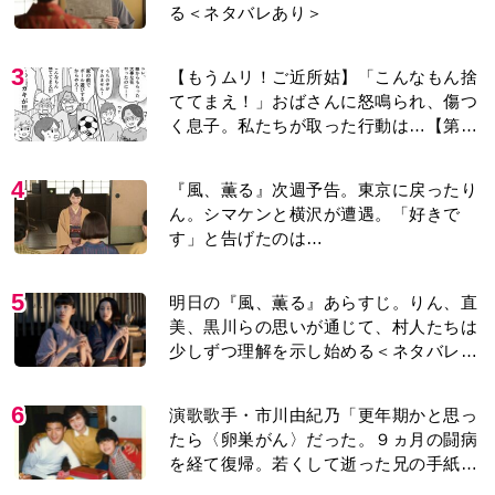
る＜ネタバレあり＞
3
【もうムリ！ご近所姑】「こんなもん捨
ててまえ！」おばさんに怒鳴られ、傷つ
く息子。私たちが取った行動は…【第3
話】
4
『風、薫る』次週予告。東京に戻ったり
ん。シマケンと横沢が遭遇。「好きで
す」と告げたのは…
5
明日の『風、薫る』あらすじ。りん、直
美、黒川らの思いが通じて、村人たちは
少しずつ理解を示し始める＜ネタバレあ
り＞
6
演歌歌手・市川由紀乃「更年期かと思っ
たら〈卵巣がん〉だった。９ヵ月の闘病
を経て復帰。若くして逝った兄の手紙を
今も支えに」【2026上半期BEST】