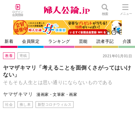
ログイン
検索
メニュー
会員登録
新着
会員限定
ランキング
芸能
読者手記
介護
教養
寄稿
2021年01月01日
ヤマザキマリ「考えることを面倒くさがってはいけ
ない」
そもそも人生とは思い通りにならないものである
ヤマザキマリ
漫画家・文筆家・画家
社会
推し本
新型コロナウィルス