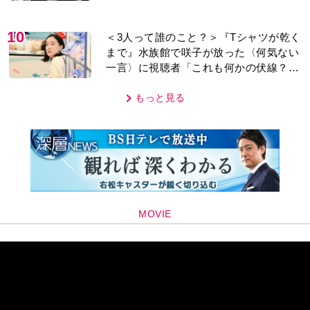
年」
10
＜3人って誰のこと？＞『Tシャツが乾く
まで』水族館で咲子が放った〈何気ない
一言〉に視聴者「これも何かの伏線？」
「子どもの話だと…」
もっと見る
MOVIE