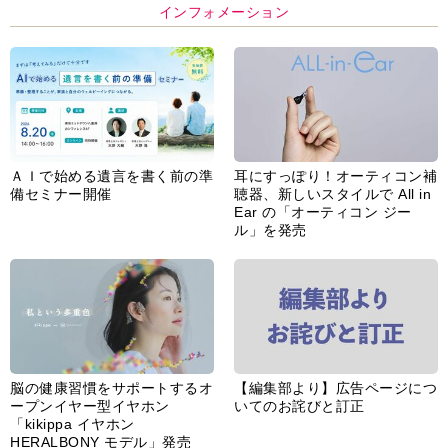
インフォメーション
ＡＩで始める遺言を書く前の準
耳にすっぽり！オーティコン補
備セミナー開催
聴器、新しいスタイルで All in
Ear の「オーティコン ジー
ル」を発売
脳の健康習慣をサポートするオ
【編集部より】広告ページにつ
ープンイヤー型イヤホン
いてのお詫びと訂正
「kikippa イヤホン
HERALBONY モデル」発売