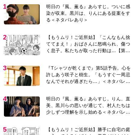
1
明日の『風、薫る』あらすじ。ついに感
染が収束。黒川は、りんにある提案をす
る＜ネタバレあり＞
2
【もうムリ！ご近所姑】「こんなもん捨
ててまえ！」おばさんに怒鳴られ、傷つ
く息子。私たちが取った行動は…【第3
話】
3
『Tシャツが乾くまで』第5話予告。心を
許しあう咲子と樹生。「もうすぐ一周忌
なんでそれが過ぎたら…」＜ネタバレあ
り＞
4
明日の『風、薫る』あらすじ。りん、直
美、黒川らの思いが通じて、村人たちは
少しずつ理解を示し始める＜ネタバレあ
り＞
5
【もうムリ！ご近所姑】勝手に自宅の庭