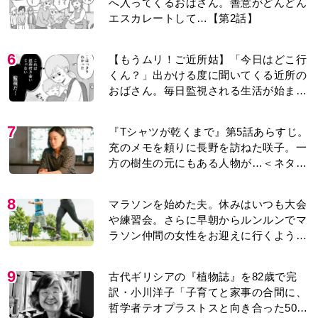
へ入ってくるおばさん。善意がどんどん
エスカレートして…【第2話】
6
【もうムリ！ご近所姑】「今日はどこ行
くん？」出かける度に聞いてくる近所の
おばさん。毎日監視される生活が始ま
り…【第1話】
7
『Tシャツが乾くまで』第5話あらすじ。
充のメモを頼りに長野を訪ねた咲子。一
方の樹生の元にもある人物が…＜ネタバ
レあり＞
8
マラソンを始めた夫。休みはいつも大会
や練習会。さらに早朝からルンルンでマ
ラソン仲間の女性をお迎えに行くように
なり…
9
古代ギリシアの『植物誌』を82歳で完
訳・小川洋子「子育てと家事の合間に、
哲学者テオプラストスと向き合った50