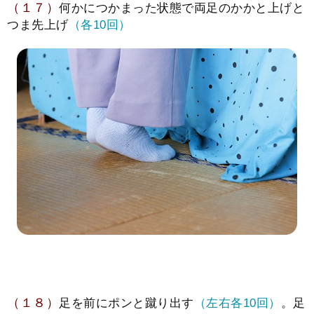
（１７）
何かにつかまった状態で両足のかかと上げと
つま先上げ
（各10回）
（１８）
足を前にポンと蹴り出す
（左右各10回）
。足