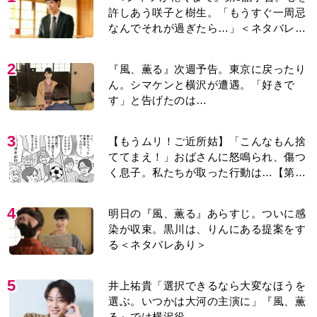
許しあう咲子と樹生。「もうすぐ一周忌
なんでそれが過ぎたら…」＜ネタバレあ
り＞
2
『風、薫る』次週予告。東京に戻ったり
ん。シマケンと横沢が遭遇。「好きで
す」と告げたのは…
3
【もうムリ！ご近所姑】「こんなもん捨
ててまえ！」おばさんに怒鳴られ、傷つ
く息子。私たちが取った行動は…【第3
話】
4
明日の『風、薫る』あらすじ。ついに感
染が収束。黒川は、りんにある提案をす
る＜ネタバレあり＞
5
井上祐貴「選択できるなら大変なほうを
選ぶ。いつかは大河の主演に」『風、薫
る』では横沢役