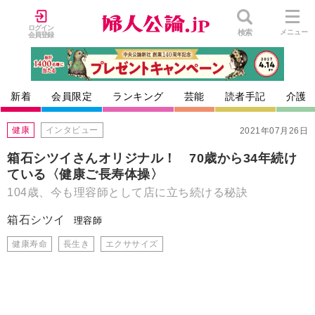
ログイン
検索
メニュー
会員登録
新着
会員限定
ランキング
芸能
読者手記
介護
健康
インタビュー
2021年07月26日
箱石シツイさんオリジナル！ 70歳から34年続け
ている〈健康ご長寿体操〉
104歳、今も理容師として店に立ち続ける秘訣
箱石シツイ
理容師
健康寿命
長生き
エクササイズ