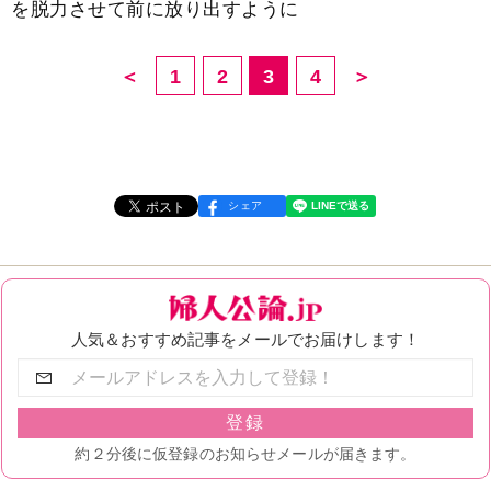
を脱力させて前に放り出すように
＜
1
2
3
4
＞
シェア