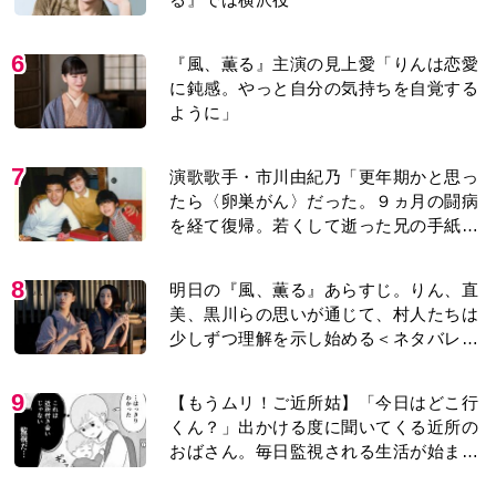
6
『風、薫る』主演の見上愛「りんは恋愛
に鈍感。やっと自分の気持ちを自覚する
ように」
7
演歌歌手・市川由紀乃「更年期かと思っ
たら〈卵巣がん〉だった。９ヵ月の闘病
を経て復帰。若くして逝った兄の手紙を
今も支えに」【2026上半期BEST】
8
明日の『風、薫る』あらすじ。りん、直
美、黒川らの思いが通じて、村人たちは
少しずつ理解を示し始める＜ネタバレあ
り＞
9
【もうムリ！ご近所姑】「今日はどこ行
くん？」出かける度に聞いてくる近所の
おばさん。毎日監視される生活が始ま
り…【第1話】