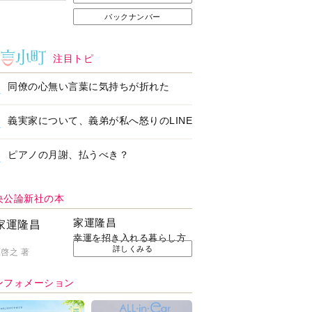
バックナンバー
注目トピ
同僚の心無い言葉に気持ちが折れた
義実家について、義弟が私へ怒りのLINE
ピアノの月謝、払うべき？
央公論新社の本
家運隆昌
幸運を招き入れる暮らし方
詳しくみる
啓之 著
ンフォメーション