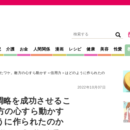
記
介護
お金
人間関係
漫画
レシピ
健康
美容
性愛
たワケ。敵方の心すら動かす＜信用力＞はどのように作られたの
2022年10月07日
調略を成功させるこ
方の心すら動かす
うに作られたのか