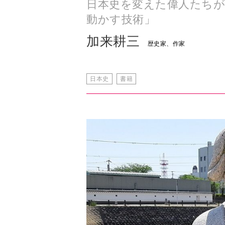
日本史を変えた偉人たちが
動かす技術」
加来耕三
歴史家、作家
日本史
書籍