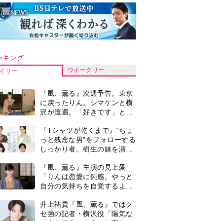
ンキング
ウイークリー
イリー
『風、薫る』次週予告。東京
に戻ったりん。シマケンと横
沢が遭遇。「好きです」と告
げたのは…
『Tシャツが乾くまで』“ちょ
っと残念な男”をフォローする
しっかり者。樹生の妹を演じ
るのは、齋藤飛鳥さん＜キャ
『風、薫る』主演の見上愛
スト紹介＞
「りんは恋愛に鈍感。やっと
自分の気持ちを自覚するよう
に」
井上祐貴『風、薫る』ではク
セ強の記者・横沢役「陽気な