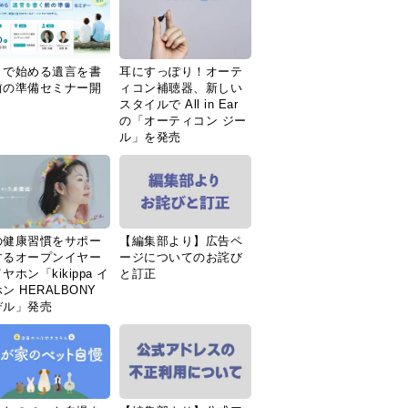
Ｉで始める遺言を書
耳にすっぽり！オーテ
前の準備セミナー開
ィコン補聴器、新しい
スタイルで All in Ear
の「オーティコン ジー
ル」を発売
の健康習慣をサポー
【編集部より】広告ペ
するオープンイヤー
ージについてのお詫び
ヤホン「kikippa イ
と訂正
ン HERALBONY
デル」発売