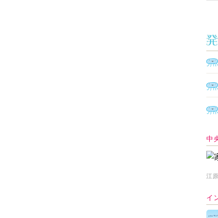
中
江原
イ