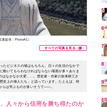
5
6
提供：PhotoAC）
7
すべての写真を見る
8
ったビジネスの場はもちろん、日々の生活のなかで
に動いてもらわなければならない場面が多々ありま
すのはなかなか大変……。歴史家・作家の加来耕三さ
9
歴史上の偉人たち」と語っています。たとえば、特
衛からは学ぶものが多いそうで――。
1
て、人々から信用を勝ち得たのか