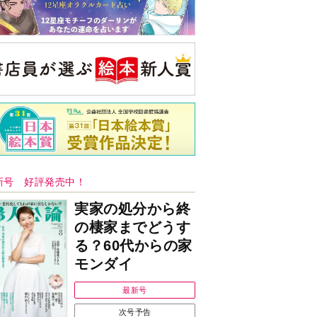
新号 好評発売中！
実家の処分から終
の棲家までどうす
る？60代からの家
モンダイ
最新号
次号予告