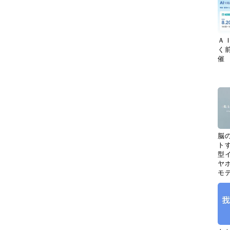
Ａ
く
催
脳
ト
型イ
ヤホ
モ