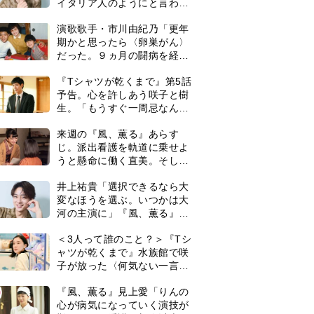
イタリア人のようにと言われ
て」
演歌歌手・市川由紀乃「更年
期かと思ったら〈卵巣がん〉
だった。９ヵ月の闘病を経て
復帰。若くして逝った兄の手
『Tシャツが乾くまで』第5話
紙を今も支えに」【2026上半
予告。心を許しあう咲子と樹
期BEST】
生。「もうすぐ一周忌なんで
それが過ぎたら…」＜ネタバ
来週の『風、薫る』あらす
レあり＞
じ。派出看護を軌道に乗せよ
うと懸命に働く直美。そして
ついに＜あの人＞が…＜ネタ
井上祐貴「選択できるなら大
バレあり＞
変なほうを選ぶ。いつかは大
河の主演に」『風、薫る』で
は横沢役
＜3人って誰のこと？＞『Tシ
ャツが乾くまで』水族館で咲
子が放った〈何気ない一言〉
に視聴者「これも何かの伏
0
『風、薫る』見上愛「りんの
線？」「子どもの話だと…」
心が病気になっていく演技が