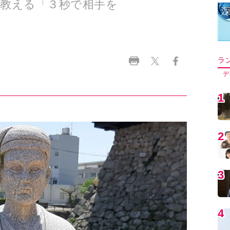
教える「３秒で相手を
ラ
デ
1
2
3
4