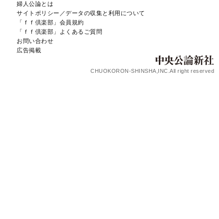
婦人公論とは
サイトポリシー／データの収集と利用について
「ｆｆ倶楽部」会員規約
「ｆｆ倶楽部」よくあるご質問
お問い合わせ
広告掲載
CHUOKORON-SHINSHA,INC.All right reserved