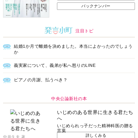
バックナンバー
注目トピ
結婚1か月で離婚を決めました。本当によかったのでしょう
か
義実家について、義弟が私へ怒りのLINE
ピアノの月謝、払うべき？
中央公論新社の本
いじめのある世界に生きる君たち
へ
いじめられっ子だった精神科医の贈る
言葉
詳しくみる
中井久夫 著