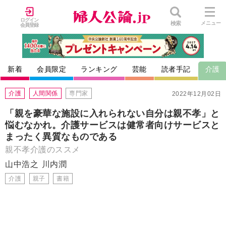
ログイン
検索
メニュー
会員登録
新着
会員限定
ランキング
芸能
読者手記
介護
介護
人間関係
専門家
2022年12月02日
「親を豪華な施設に入れられない自分は親不孝」と
悩むなかれ。介護サービスは健常者向けサービスと
まったく異質なものである
親不孝介護のススメ
山中浩之
川内潤
介護
親子
書籍