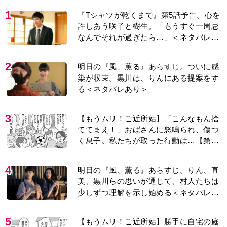
1
『Tシャツが乾くまで』第5話予告。心を
許しあう咲子と樹生。「もうすぐ一周忌
なんでそれが過ぎたら…」＜ネタバレあ
り＞
2
明日の『風、薫る』あらすじ。ついに感
染が収束。黒川は、りんにある提案をす
る＜ネタバレあり＞
3
【もうムリ！ご近所姑】「こんなもん捨
ててまえ！」おばさんに怒鳴られ、傷つ
く息子。私たちが取った行動は…【第3
話】
4
明日の『風、薫る』あらすじ。りん、直
美、黒川らの思いが通じて、村人たちは
少しずつ理解を示し始める＜ネタバレあ
り＞
5
【もうムリ！ご近所姑】勝手に自宅の庭