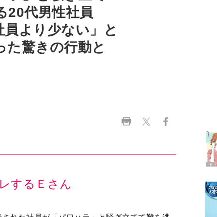
った驚きの行動と
ラ
デ
1
2
レするＥさん
3
責された社員が「パワハラ」と騒ぎ立てて難を逃
も起こりうる。結果的に当の本人が得をすること
4
り言う人もいる。