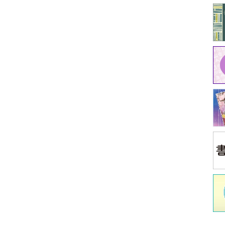
中
江原
イ