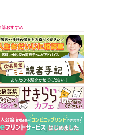
新号 好評発売中！
実家の処分から終
の棲家までどうす
る？60代からの家
モンダイ
最新号
次号予告