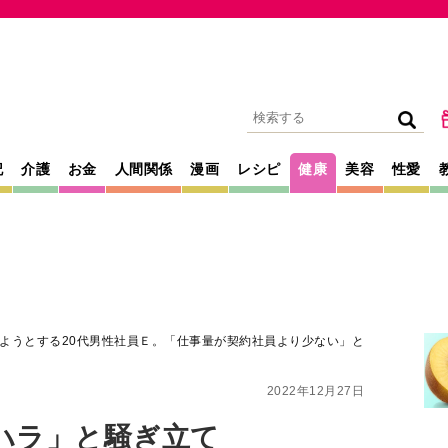
記
介護
お金
人間関係
漫画
レシピ
健康
美容
性愛
ようとする20代男性社員Ｅ。「仕事量が契約社員より少ない」と
2022年12月27日
ハラ」と騒ぎ立て
20代男性社員
社員より少ない」と