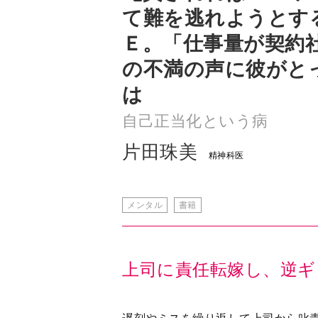
の不満の声に彼がと
は
自己正当化という病
片田珠美
精神科医
メンタル
書籍
上司に責任転嫁し、逆ギ
遅刻やミスを繰り返して上司から叱
れようとすることは、どんな会社で
もある。それに味をしめて文句ばか