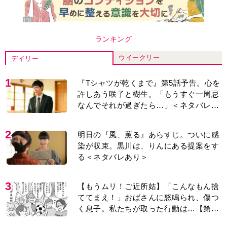
ランキング
ウイークリー
デイリー
1
『Tシャツが乾くまで』第5話予告。心を
許しあう咲子と樹生。「もうすぐ一周忌
なんでそれが過ぎたら…」＜ネタバレあ
り＞
2
明日の『風、薫る』あらすじ。ついに感
染が収束。黒川は、りんにある提案をす
る＜ネタバレあり＞
3
【もうムリ！ご近所姑】「こんなもん捨
ててまえ！」おばさんに怒鳴られ、傷つ
く息子。私たちが取った行動は…【第3
話】