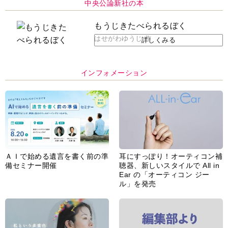
中央公論新社の本
もうじきたべられるぼく
はせがわゆうじ 作
詳しくみる
インフォメーション
ＡＩで始める遺言を書く前の準
耳にすっぽり！オーティコン補
備セミナー開催
聴器、新しいスタイルで All in
Ear の「オーティコン ジー
ル」を発売