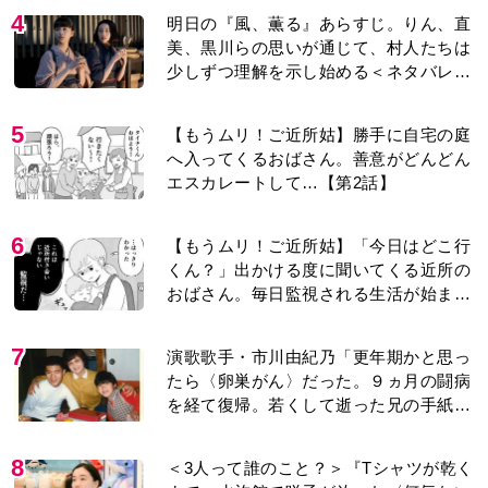
4
明日の『風、薫る』あらすじ。りん、直
美、黒川らの思いが通じて、村人たちは
少しずつ理解を示し始める＜ネタバレあ
り＞
5
【もうムリ！ご近所姑】勝手に自宅の庭
へ入ってくるおばさん。善意がどんどん
エスカレートして…【第2話】
6
【もうムリ！ご近所姑】「今日はどこ行
くん？」出かける度に聞いてくる近所の
おばさん。毎日監視される生活が始ま
り…【第1話】
7
演歌歌手・市川由紀乃「更年期かと思っ
たら〈卵巣がん〉だった。９ヵ月の闘病
を経て復帰。若くして逝った兄の手紙を
今も支えに」【2026上半期BEST】
8
＜3人って誰のこと？＞『Tシャツが乾く