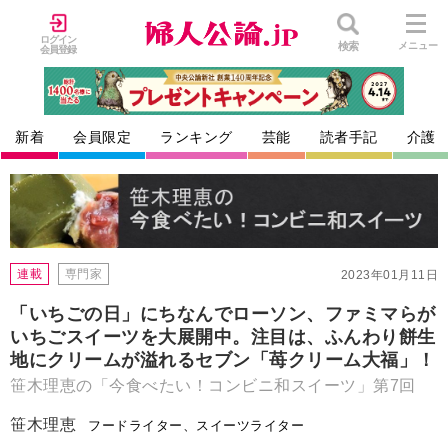
ログイン
検索
メニュー
会員登録
新着
会員限定
ランキング
芸能
読者手記
介護
連載
専門家
2023年01月11日
「いちごの日」にちなんでローソン、ファミマらが
いちごスイーツを大展開中。注目は、ふんわり餅生
地にクリームが溢れるセブン「苺クリーム大福」！
笹木理恵の「今食べたい！コンビニ和スイーツ」第7回
笹木理恵
フードライター、スイーツライター