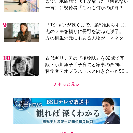
まで』水族館で咲子が放った〈何気ない
一言〉に視聴者「これも何かの伏線？」
「子どもの話だと…」
9
『Tシャツが乾くまで』第5話あらすじ。
充のメモを頼りに長野を訪ねた咲子。一
方の樹生の元にもある人物が…＜ネタバ
レあり＞
10
古代ギリシアの『植物誌』を82歳で完
訳・小川洋子「子育てと家事の合間に、
哲学者テオプラストスと向き合った50
年」
もっと見る