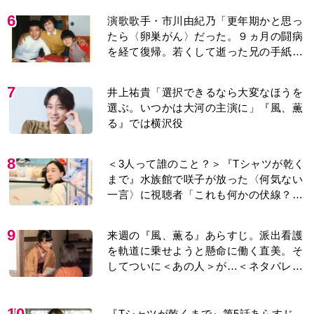
6
演歌歌手・市川由紀乃「更年期かと思っ
たら〈卵巣がん〉だった。９ヵ月の闘病
を経て復帰。若くして逝った兄の手紙を
今も支えに」【2026上半期BEST】
7
井上祐貴「選択できるなら大変なほうを
選ぶ。いつかは大河の主演に」『風、薫
る』では横沢役
8
＜3人って誰のこと？＞『Tシャツが乾く
まで』水族館で咲子が放った〈何気ない
一言〉に視聴者「これも何かの伏線？」
「子どもの話だと…」
9
来週の『風、薫る』あらすじ。派出看護
を軌道に乗せようと懸命に働く直美。そ
してついに＜あの人＞が…＜ネタバレあ
り＞
10
『Tシャツが乾くまで』第5話あらすじ。