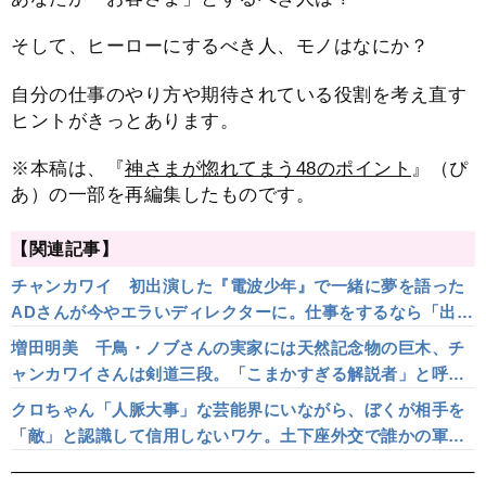
そして、ヒーローにするべき人、モノはなにか？
自分の仕事のやり方や期待されている役割を考え直す
ヒントがきっとあります。
※本稿は、『
神さまが惚れてまう48のポイント
』（ぴ
あ）の一部を再編集したものです。
【関連記事】
チャンカワイ 初出演した『電波少年』で一緒に夢を語った
ADさんが今やエラいディレクターに。仕事をするなら「出会
い」をもっと大切にしなきゃダメ
増田明美 千鳥・ノブさんの実家には天然記念物の巨木、チ
ャンカワイさんは剣道三段。「こまかすぎる解説者」と呼ば
れる私が相手をとことん調べるワケ
クロちゃん「人脈大事」な芸能界にいながら、ぼくが相手を
「敵」と認識して信用しないワケ。土下座外交で誰かの軍門
に下っても得なんて全然ない