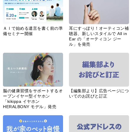
ＡＩで始める遺言を書く前の準
耳にすっぽり！オーティコン補
備セミナー開催
聴器、新しいスタイルで All in
Ear の「オーティコン ジー
ル」を発売
脳の健康習慣をサポートするオ
【編集部より】広告ページにつ
ープンイヤー型イヤホン
いてのお詫びと訂正
「kikippa イヤホン
HERALBONY モデル」発売