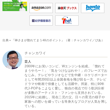
出典＝『神さまが惚れてまう48のポイント』（著：チャンカワイ／ぴあ）
チャンカワイ
芸人
2000年にお笑いコンビ、Wエンジンを結成。「惚れて
まうやろー！」「気をつけなはれや！」のフレーズでお
なじみ。テレビやラジオなどで生中継・ロケリポーター
として年間200日以上全国各地を飛び回る一方、テレビ
ドラマや映画で俳優としても活躍中。邦楽、特に90年
代J-POPをこよなく愛し、独自の視点で行う歌詞分析
が多数のアーティスト・ファンから支持されている。
2015年に結婚し、現在二児の父。日々の育児の様子や
家族への想いを綴っている等身大なブログが人気を博し
ている。