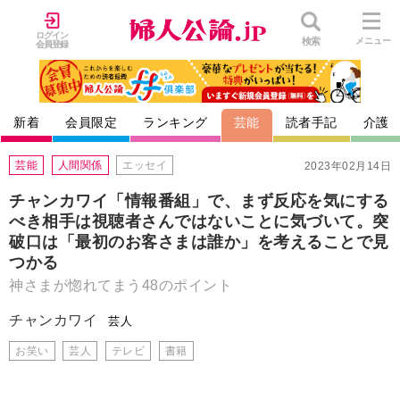
ログイン
検索
メニュー
会員登録
新着
会員限定
ランキング
芸能
読者手記
介護
芸能
人間関係
エッセイ
2023年02月14日
チャンカワイ「情報番組」で、まず反応を気にする
べき相手は視聴者さんではないことに気づいて。突
破口は「最初のお客さまは誰か」を考えることで見
つかる
神さまが惚れてまう48のポイント
チャンカワイ
芸人
お笑い
芸人
テレビ
書籍