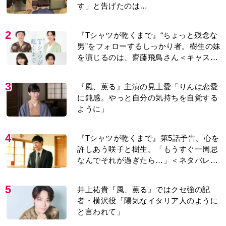
す」と告げたのは…
2
『Tシャツが乾くまで』“ちょっと残念な
男”をフォローするしっかり者。樹生の妹
を演じるのは、齋藤飛鳥さん＜キャスト
紹介＞
3
『風、薫る』主演の見上愛「りんは恋愛
に鈍感。やっと自分の気持ちを自覚する
ように」
4
『Tシャツが乾くまで』第5話予告。心を
許しあう咲子と樹生。「もうすぐ一周忌
なんでそれが過ぎたら…」＜ネタバレあ
り＞
5
井上祐貴『風、薫る』ではクセ強の記
者・横沢役「陽気なイタリア人のように
と言われて」