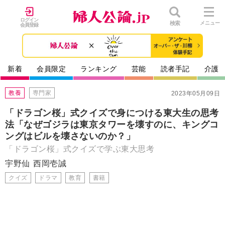
ログイン
検索
メニュー
会員登録
新着
会員限定
ランキング
芸能
読者手記
介護
教養
専門家
2023年05月09日
「ドラゴン桜」式クイズで身につける東大生の思考
法「なぜゴジラは東京タワーを壊すのに、キングコ
ングはビルを壊さないのか？」
「ドラゴン桜」式クイズで学ぶ東大思考
宇野仙
西岡壱誠
クイズ
ドラマ
教育
書籍