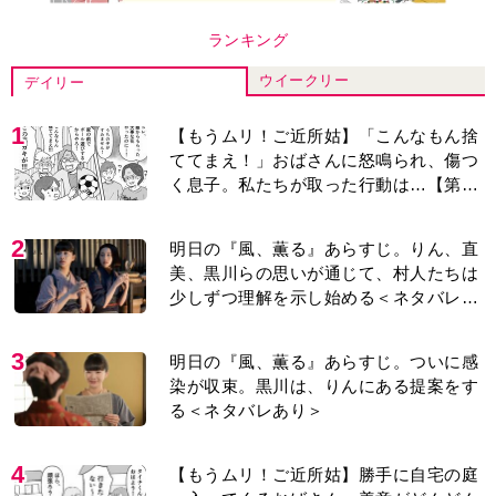
ランキング
ウイークリー
デイリー
1
【もうムリ！ご近所姑】「こんなもん捨
ててまえ！」おばさんに怒鳴られ、傷つ
く息子。私たちが取った行動は…【第3
話】
2
明日の『風、薫る』あらすじ。りん、直
美、黒川らの思いが通じて、村人たちは
少しずつ理解を示し始める＜ネタバレあ
り＞
3
明日の『風、薫る』あらすじ。ついに感
染が収束。黒川は、りんにある提案をす
る＜ネタバレあり＞
4
【もうムリ！ご近所姑】勝手に自宅の庭