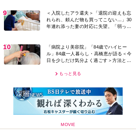
あり＞
9
＜入院したアラ還夫＞「退院の迎えも忘
れられ、頼んだ物も買ってこない…」30
年連れ添った妻の対応に失望。「弱った
時こそ助け合うのが夫婦では」との訴え
に女性たちの反応は…
10
「病院より美容院」「84歳でハイヒー
ル」84歳一人暮らし・高橋恵が語る＜今
日を少しだけ気分よく過ごす＞方法と
は…
もっと見る
MOVIE