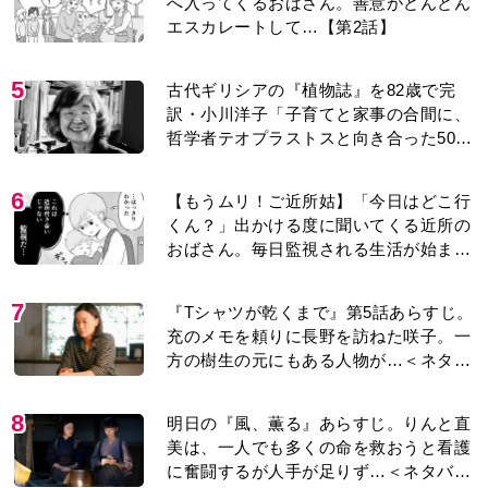
へ入ってくるおばさん。善意がどんどん
エスカレートして…【第2話】
5
古代ギリシアの『植物誌』を82歳で完
訳・小川洋子「子育てと家事の合間に、
哲学者テオプラストスと向き合った50
年」
6
【もうムリ！ご近所姑】「今日はどこ行
くん？」出かける度に聞いてくる近所の
おばさん。毎日監視される生活が始ま
り…【第1話】
7
『Tシャツが乾くまで』第5話あらすじ。
充のメモを頼りに長野を訪ねた咲子。一
方の樹生の元にもある人物が…＜ネタバ
レあり＞
8
明日の『風、薫る』あらすじ。りんと直
美は、一人でも多くの命を救おうと看護
に奮闘するが人手が足りず…＜ネタバレ