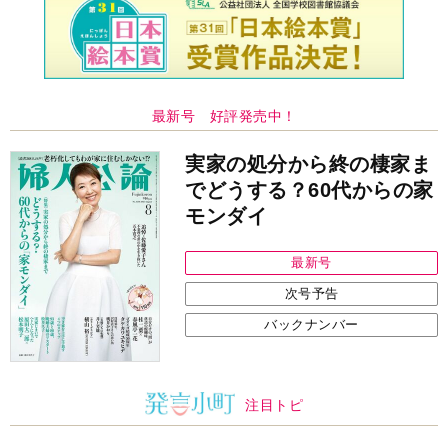
最新号 好評発売中！
実家の処分から終の棲家ま
でどうする？60代からの家
モンダイ
最新号
次号予告
バックナンバー
注目トピ