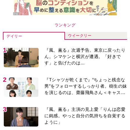
ランキング
ウイークリー
デイリー
1
『風、薫る』次週予告。東京に戻ったり
ん。シマケンと横沢が遭遇。「好きで
す」と告げたのは…
2
『Tシャツが乾くまで』“ちょっと残念な
男”をフォローするしっかり者。樹生の妹
を演じるのは、齋藤飛鳥さん＜キャスト
紹介＞
3
『風、薫る』主演の見上愛「りんは恋愛
に鈍感。やっと自分の気持ちを自覚する
ように」