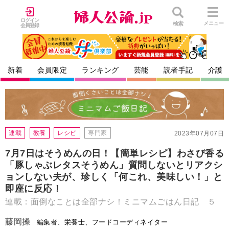
ログイン
検索
メニュー
会員登録
新着
会員限定
ランキング
芸能
読者手記
介護
連載
教養
レシピ
専門家
2023年07月07日
7月7日はそうめんの日！【簡単レシピ】わさび香る
「豚しゃぶレタスそうめん」質問しないとリアクシ
ョンしない夫が、珍しく「何これ、美味しい！」と
即座に反応！
連載：面倒なことは全部ナシ！ミニマムごはん日記 ５
藤岡操
編集者、栄養士、フードコーディネイター