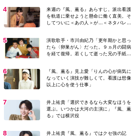
4
来週の『風、薫る』あらすじ。派出看護
を軌道に乗せようと懸命に働く直美。そ
してついに＜あの人＞が…＜ネタバレあ
り＞
5
演歌歌手・市川由紀乃「更年期かと思っ
たら〈卵巣がん〉だった。９ヵ月の闘病
を経て復帰。若くして逝った兄の手紙を
今も支えに」【2026上半期BEST】
6
『風、薫る』見上愛「りんの心が病気に
なっていく演技が難しくて。看護は想像
以上に心を使う仕事」
7
井上祐貴「選択できるなら大変なほうを
選ぶ。いつかは大河の主演に」『風、薫
る』では横沢役
8
井上祐貴『風、薫る』ではクセ強の記