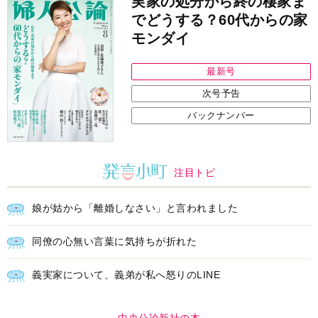
実家の処分から終の棲家ま
でどうする？60代からの家
モンダイ
最新号
次号予告
バックナンバー
注目トピ
娘が姑から「離婚しなさい」と言われました
同僚の心無い言葉に気持ちが折れた
義実家について、義弟が私へ怒りのLINE