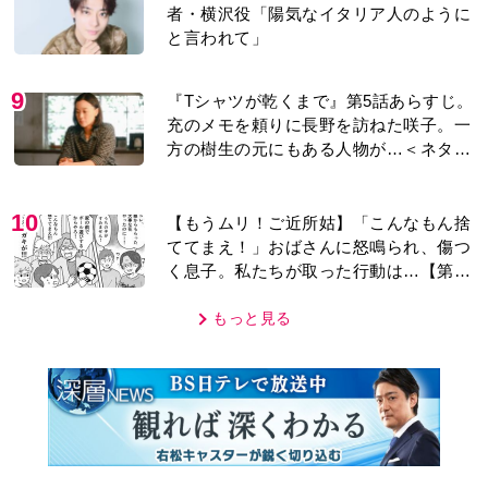
者・横沢役「陽気なイタリア人のように
と言われて」
9
『Tシャツが乾くまで』第5話あらすじ。
充のメモを頼りに長野を訪ねた咲子。一
方の樹生の元にもある人物が…＜ネタバ
レあり＞
10
【もうムリ！ご近所姑】「こんなもん捨
ててまえ！」おばさんに怒鳴られ、傷つ
く息子。私たちが取った行動は…【第3
話】
もっと見る