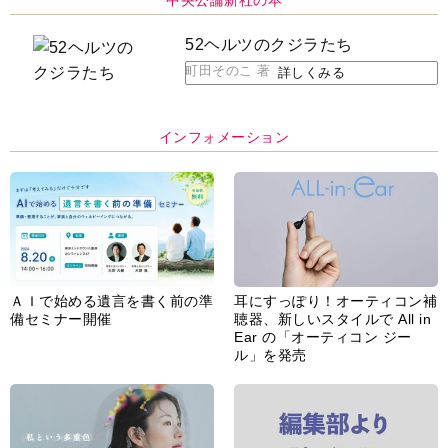
中央公論新社の本
52ヘルツのクジラたち
町田そのこ 著
詳しくみる
インフォメーション
ＡＩで始める遺言を書く前の準
耳にすっぽり！オーティコン補
備セミナー開催
聴器、新しいスタイルで All in
Ear の「オーティコン ジー
ル」を発売