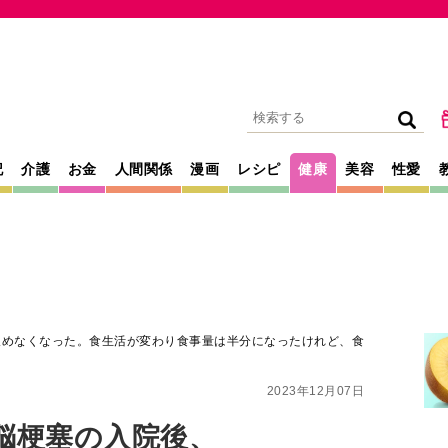
記
介護
お金
人間関係
漫画
レシピ
健康
美容
性愛
飲めなくなった。食生活が変わり食事量は半分になったけれど、食
2023年12月07日
脳梗塞の入院後、
った。食生活が変
なったけれど、食