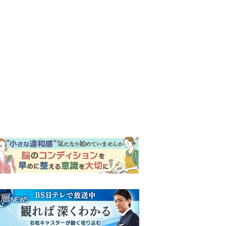
ンキング
ウイークリー
イリー
『風、薫る』次週予告。東京
に戻ったりん。シマケンと横
沢が遭遇。「好きです」と告
げたのは…
『Tシャツが乾くまで』第5話
予告。心を許しあう咲子と樹
生。「もうすぐ一周忌なんで
それが過ぎたら…」＜ネタバ
『風、薫る』主演の見上愛
レあり＞
「りんは恋愛に鈍感。やっと
自分の気持ちを自覚するよう
に」
井上祐貴「選択できるなら大
変なほうを選ぶ。いつかは大