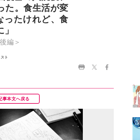
に」
後編＞
イスト
ラ
デ
1
記事本文へ戻る
2
3
4