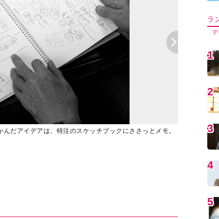
5
6
かんだアイデアは、特注のスケッチブックにささっとメモ。
「今回の入院
7
う
い〉と思うほ
8
9
1