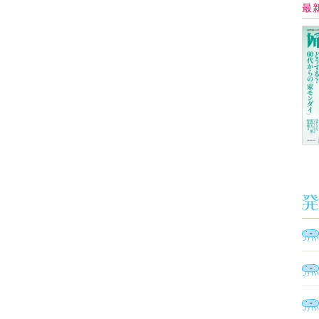
Ａ
く
催
脳
ト
型イ
ヤホ
モ