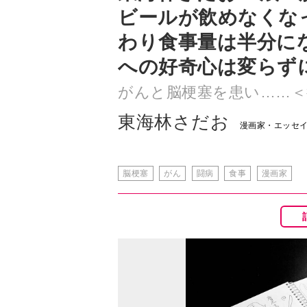
への好奇心は変らず
がんと脳梗塞を患い……＜
東海林さだお
漫画家・エッセ
脳梗塞
がん
闘病
食事
漫画家