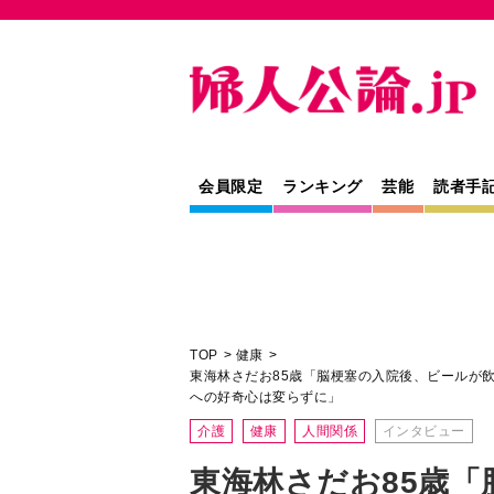
会員限定
ランキング
芸能
読者手
TOP
健康
東海林さだお85歳「脳梗塞の入院後、ビールが
への好奇心は変らずに」
介護
健康
人間関係
インタビュー
東海林さだお85歳「
ビールが飲めなくな
わり食事量は半分に