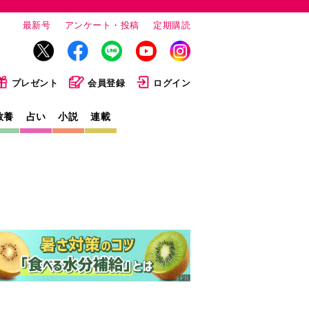
最新号
アンケート・投稿
定期購読
プレゼント
会員登録
ログイン
教養
占い
小説
連載