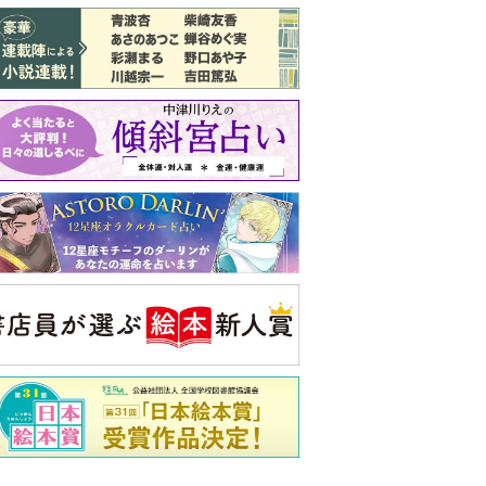
バックナンバー
注目トピ
義実家について、義弟が私へ怒りのLINE
同僚の心無い言葉に気持ちが折れた
結婚1か月で離婚を決めました。本当に
よかったのでしょうか
央公論新社の本
もうじきたべられるぼく
はせがわゆうじ 作
詳しくみる
ンフォメーション