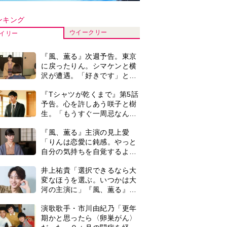
河の主演に」『風、薫る』で
は横沢役
演歌歌手・市川由紀乃「更年
期かと思ったら〈卵巣がん〉
だった。９ヵ月の闘病を経て
復帰。若くして逝った兄の手
【もうムリ！ご近所姑】「こ
紙を今も支えに」【2026上半
んなもん捨ててまえ！」おば
期BEST】
さんに怒鳴られ、傷つく息
子。私たちが取った行動は…
を境に、ビールが飲めなくなってしまったの。かつては〈こんな美味しい
『Tシャツが乾くまで』“ちょ
【第3話】
ど好きだったのに、今は魅力を感じない」（撮影：大河内 禎）
っと残念な男”をフォローする
しっかり者。樹生の妹を演じ
るのは、齋藤飛鳥さん＜キャ
井上祐貴『風、薫る』ではク
スト紹介＞
セ強の記者・横沢役「陽気な
イタリア人のようにと言われ
て」
＜3人って誰のこと？＞『Tシ
ャツが乾くまで』水族館で咲
子が放った〈何気ない一言〉
に視聴者「これも何かの伏
0
『風、薫る』見上愛「りんの
線？」「子どもの話だと…」
心が病気になっていく演技が