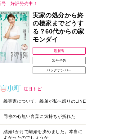
Ｉで始める遺言を書
耳にすっぽり！オーテ
前の準備セミナー開
ィコン補聴器、新しい
スタイルで All in Ear
の「オーティコン ジー
ル」を発売
の健康習慣をサポー
【編集部より】広告ペ
するオープンイヤー
ージについてのお詫び
ヤホン「kikippa イ
と訂正
ン HERALBONY
デル」発売