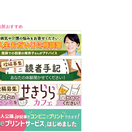
新号 好評発売中！
実家の処分から終
の棲家までどうす
る？60代からの家
モンダイ
最新号
次号予告