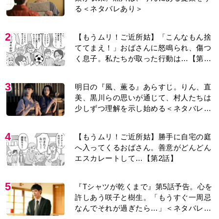
る＜ネタバレあり＞
2
【もうムリ！ご近所姑】「こんなもん捨
ててまえ！」おばさんに怒鳴られ、傷つ
く息子。私たちが取った行動は…【第3
話】
3
明日の『風、薫る』あらすじ。りん、直
美、黒川らの思いが通じて、村人たちは
少しずつ理解を示し始める＜ネタバレあ
り＞
4
【もうムリ！ご近所姑】勝手に自宅の庭
へ入ってくるおばさん。善意がどんどん
エスカレートして…【第2話】
5
『Tシャツが乾くまで』第5話予告。心を
許しあう咲子と樹生。「もうすぐ一周忌
なんでそれが過ぎたら…」＜ネタバレあ
り＞