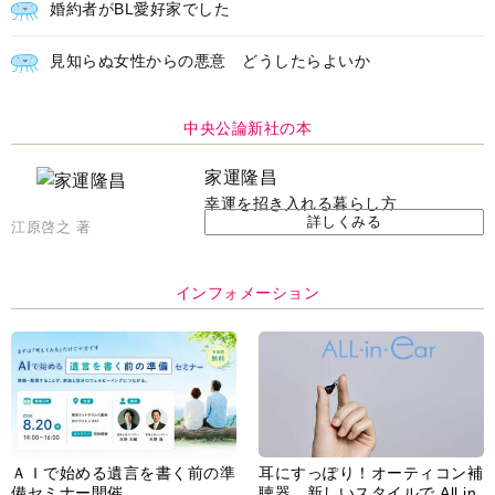
婚約者がBL愛好家でした
見知らぬ女性からの悪意 どうしたらよいか
中央公論新社の本
家運隆昌
幸運を招き入れる暮らし方
詳しくみる
江原啓之 著
インフォメーション
ＡＩで始める遺言を書く前の準
耳にすっぽり！オーティコン補
備セミナー開催
聴器、新しいスタイルで All in