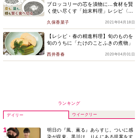
ブロッコリーの芯を漬物に…食材を賢
く使い尽くす「始末料理」レシピ〈後
編〉
久保香菜子
2021年04月18日
【レシピ・春の精進料理】旬のものを
旬のうちに「たけのことふきの煮物」
西井香春
2020年04月01日
ランキング
ウイークリー
デイリー
1
明日の『風、薫る』あらすじ。ついに感
染が収束。黒川は、りんにある提案をす