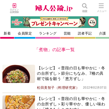
ログイン
検索
メニュー
会員登録
新着
会員限定
ランキング
芸能
読者手記
介護
「煮物」の記事一覧
【レシピ】＜普段の日も華やかに・冬
の台所ずし＞節分にちなみ、7種の具
材で福を願う「恵方ずし」
松田美智子（料理研究家）
2022年02月07日
【レシピ】＜普段の日も華やかに・冬
の台所ずし＞彩り華やか、優しい味わ