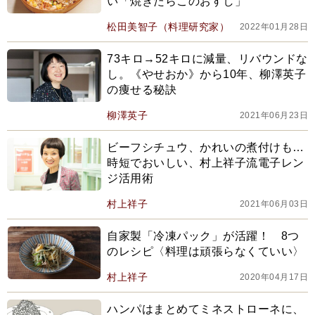
い「焼きたらこのおすし」
松田美智子（料理研究家）
2022年01月28日
73キロ→52キロに減量、リバウンドな
し。《やせおか》から10年、柳澤英子
の痩せる秘訣
柳澤英子
2021年06月23日
ビーフシチュウ、かれいの煮付けも…
時短でおいしい、村上祥子流電子レン
ジ活用術
村上祥子
2021年06月03日
自家製「冷凍パック」が活躍！ 8つ
のレシピ〈料理は頑張らなくていい〉
村上祥子
2020年04月17日
ハンパはまとめてミネストローネに、