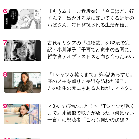
6
【もうムリ！ご近所姑】「今日はどこ行
くん？」出かける度に聞いてくる近所の
おばさん。毎日監視される生活が始ま
り…【第1話】
7
古代ギリシアの『植物誌』を82歳で完
訳・小川洋子「子育てと家事の合間に、
哲学者テオプラストスと向き合った50
年」
8
『Tシャツが乾くまで』第5話あらすじ。
充のメモを頼りに長野を訪ねた咲子。一
方の樹生の元にもある人物が…＜ネタバ
レあり＞
9
＜3人って誰のこと？＞『Tシャツが乾く
まで』水族館で咲子が放った〈何気ない
一言〉に視聴者「これも何かの伏線？」
「子どもの話だと…」