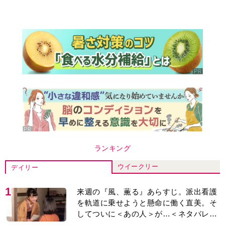
ランキング
ウイークリー
デイリー
1
来週の『風、薫る』あらすじ。派出看護
を軌道に乗せようと懸命に働く直美。そ
してついに＜あの人＞が…＜ネタバレあ
り＞