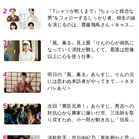
2
『Tシャツが乾くまで』“ちょっと残念な
男”をフォローするしっかり者。樹生の妹
を演じるのは、齋藤飛鳥さん＜キャスト
紹介＞
3
『風、薫る』見上愛「りんの心が病気に
なっていく演技が難しくて。看護は想像
以上に心を使う仕事」
4
明日の『風、薫る』あらすじ。りんの元
には思わぬ来訪者がやってきて…＜ネタ
バレあり＞
5
次回『豊臣兄弟！』あらすじ。秀吉への
対抗心から勝家に嫁いだ市。三法師を取
り戻すため、小一郎が動き出し「信長の
葬儀」を仕掛けるが…＜ネタバレあり＞
6
演歌歌手・市川由紀乃「更年期かと思っ