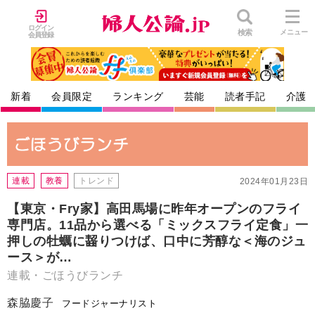
ログイン
検索
メニュー
会員登録
新着
会員限定
ランキング
芸能
読者手記
介護
連載
教養
トレンド
2024年01月23日
【東京・Fry家】高田馬場に昨年オープンのフライ
専門店。11品から選べる「ミックスフライ定食」一
押しの牡蠣に齧りつけば、口中に芳醇な＜海のジュ
ース＞が…
連載・ごほうびランチ
森脇慶子
フードジャーナリスト