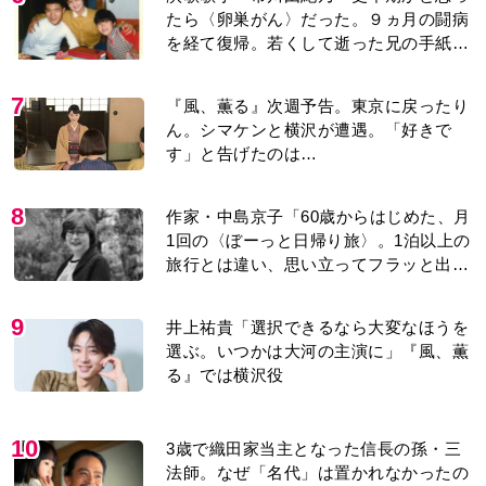
たら〈卵巣がん〉だった。９ヵ月の闘病
を経て復帰。若くして逝った兄の手紙を
今も支えに」【2026上半期BEST】
7
『風、薫る』次週予告。東京に戻ったり
ん。シマケンと横沢が遭遇。「好きで
す」と告げたのは…
8
作家・中島京子「60歳からはじめた、月
1回の〈ぼーっと日帰り旅〉。1泊以上の
旅行とは違い、思い立ってフラッと出か
けられるのがいいところ」【2026上半期
BEST】
9
井上祐貴「選択できるなら大変なほうを
選ぶ。いつかは大河の主演に」『風、薫
る』では横沢役
10
3歳で織田家当主となった信長の孫・三
法師。なぜ「名代」は置かれなかったの