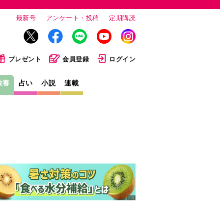
最新号
アンケート・投稿
定期購読
プレゼント
会員登録
ログイン
教養
占い
小説
連載