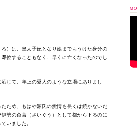
が伊勢の斎宮（さいぐう）として都から下るのに
っていました。
しく忠告します。
なたをも傷つけることのないように、穏やかに交
けないよ」。
ちのなかから、桐壺更衣（きりつぼのこうい）ひ
宮の秩序を乱し、やがては桐壺更衣も失ってしま
う。
帝のたしなみ