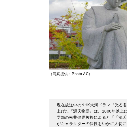
（写真提供：Photo AC）
現在放送中のNHK大河ドラマ『光る
上げた『源氏物語』は、1000年以
学部の松井健児教授によると「『源氏
がキャラクターの個性をいかに大切に
――。そこで今回は、松井教授が源氏
原文で読む-源氏物語の恋のことば１