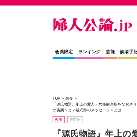
会員限定
ランキング
芸能
読者手
TOP
教養
『源氏物語』年上の愛人・六条御息所をなおざり
の実態＞と＜紫式部のメッセージ＞とは
教養
専門家
『源氏物語』年上の
なおざりに扱う光源
く注意。その忠告に