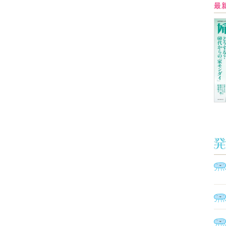
Ａ
く
催
脳
ト
型イ
ヤホ
モ