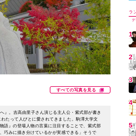
5
6
7
すべての写真を見る
8
君へ』。吉高由里子さん演じる主人公・紫式部が書き
上にわたって人びとに愛されてきました。駒澤大学文
物語』の登場人物の言葉に注目することで、紫式部
9
、巧みに描き分けているかが実感できる」そうで
物語の原文から100の言葉を厳選した著書『
美しい
００
』より一部抜粋し、物語の魅力に迫ります。
1