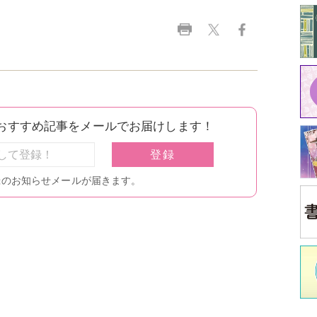
中
江原
イ