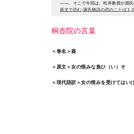
桐壺院の言葉
＜巻名＞葵
＜原文＞女の恨みな負ひ（い）そ
＜現代語訳＞女の恨みを受けてはい
六条御息所（ろくじょうのみやすど
高い女性でした。ところが皇太子は
た。
その後、六条御息所は、源氏の求愛
た。
しかし源氏の訪れも途絶えがちにな