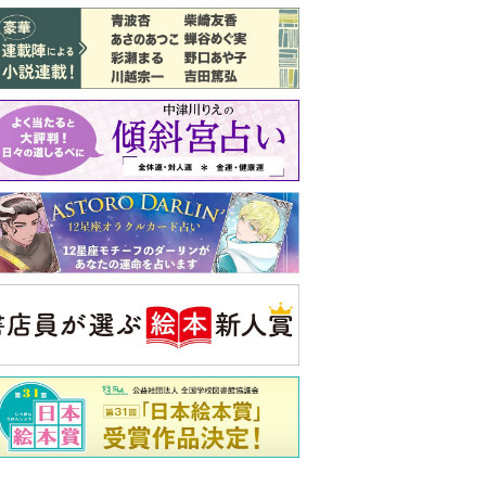
バックナンバー
注目トピ
結婚1か月で離婚を決めました。本当に
よかったのでしょうか
婚約者がBL愛好家でした
見知らぬ女性からの悪意 どうしたらよ
いか
央公論新社の本
家運隆昌
幸運を招き入れる暮らし方
詳しくみる
啓之 著
ンフォメーション