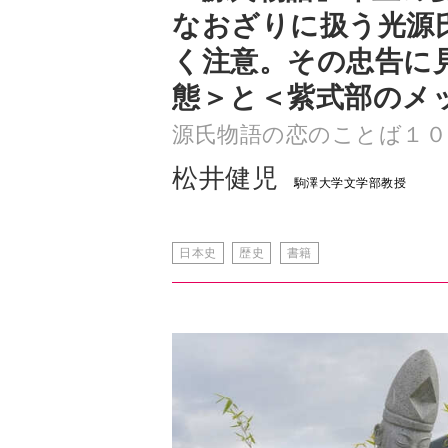
態＞と＜紫式部のメ
源氏物語の恋のことば１０
松井健児
駒澤大学文学部教授
日本史
歴史
書籍