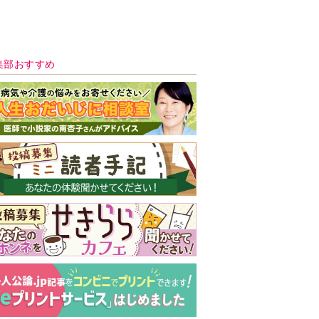
新号 好評発売中！
実家の処分から終
の棲家までどうす
る？60代からの家
モンダイ
最新号
次号予告