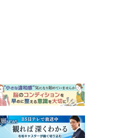
ンキング
ウイークリー
イリー
明日の『風、薫る』あらす
じ。ついに感染が収束。黒川
は、りんにある提案をする＜
ネタバレあり＞
【もうムリ！ご近所姑】「こ
んなもん捨ててまえ！」おば
さんに怒鳴られ、傷つく息
子。私たちが取った行動は…
明日の『風、薫る』あらす
【第3話】
じ。りん、直美、黒川らの思
いが通じて、村人たちは少し
ずつ理解を示し始める＜ネタ
『Tシャツが乾くまで』第5話
バレあり＞
予告。心を許しあう咲子と樹