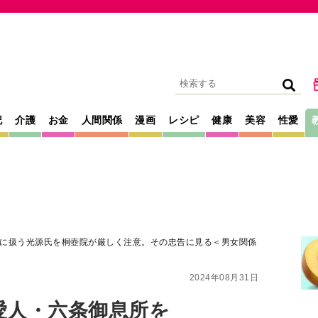
記
介護
お金
人間関係
漫画
レシピ
健康
美容
性愛
に扱う光源氏を桐壺院が厳しく注意。その忠告に見る＜男女関係
2024年08月31日
愛人・六条御息所を
氏を桐壺院が厳し
見る＜男女関係の実