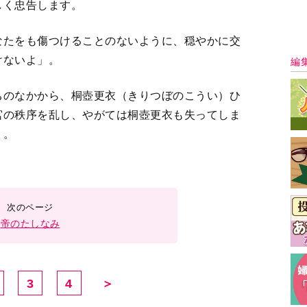
3
4
＞
最