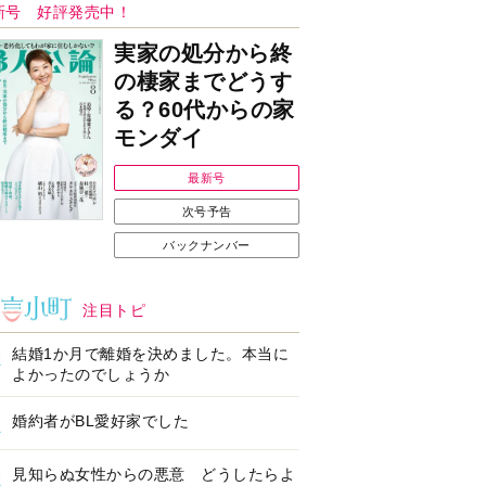
Ｉで始める遺言を書
耳にすっぽり！オーテ
前の準備セミナー開
ィコン補聴器、新しい
スタイルで All in Ear
の「オーティコン ジー
ル」を発売
の健康習慣をサポー
【編集部より】広告ペ
するオープンイヤー
ージについてのお詫び
ヤホン「kikippa イ
と訂正
ン HERALBONY
デル」発売