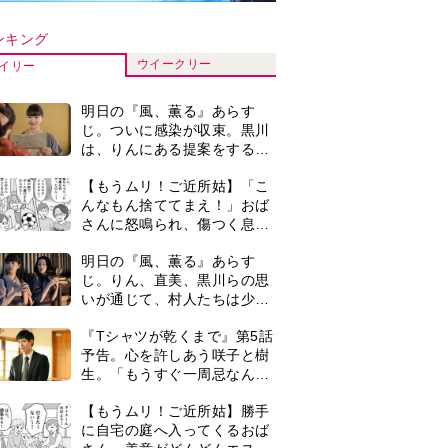
生。「もうすぐ一周忌なんで
それが過ぎたら…」＜ネタバ
【もうムリ！ご近所姑】勝手
レあり＞
に自宅の庭へ入ってくるおば
さん。善意がどんどんエスカ
レートして…【第2話】
【もうムリ！ご近所姑】「今
日はどこ行くん？」出かける
度に聞いてくる近所のおばさ
ん。毎日監視される生活が始
『Tシャツが乾くまで』第5話
まり…【第1話】
あらすじ。充のメモを頼りに
長野を訪ねた咲子。一方の樹
生の元にもある人物が…＜ネ
古代ギリシアの『植物誌』を
タバレあり＞
82歳で完訳・小川洋子「子育
てと家事の合間に、哲学者テ
オプラストスと向き合った50
＜3人って誰のこと？＞『Tシ
年」
ャツが乾くまで』水族館で咲
子が放った〈何気ない一言〉
に視聴者「これも何かの伏
0
マラソンを始めた夫。休みは
線？」「子どもの話だと…」
いつも大会や練習会。さらに