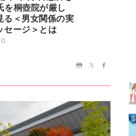
ッセージ＞とは
０
ラ
デ
1
2
3
4