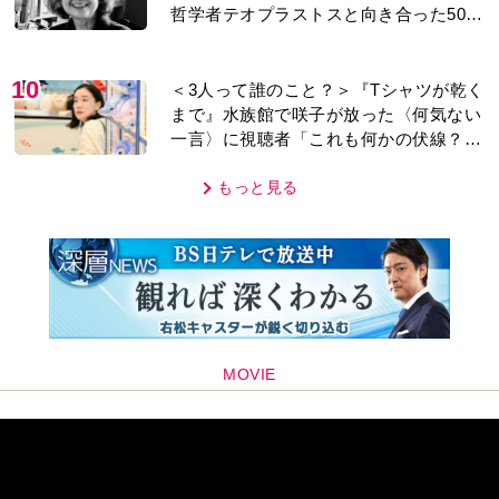
哲学者テオプラストスと向き合った50
年」
10
＜3人って誰のこと？＞『Tシャツが乾く
まで』水族館で咲子が放った〈何気ない
一言〉に視聴者「これも何かの伏線？」
「子どもの話だと…」
もっと見る
MOVIE