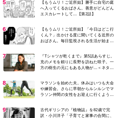
5
【もうムリ！ご近所姑】勝手に自宅の庭
へ入ってくるおばさん。善意がどんどん
エスカレートして…【第2話】
6
【もうムリ！ご近所姑】「今日はどこ行
くん？」出かける度に聞いてくる近所の
おばさん。毎日監視される生活が始ま
り…【第1話】
7
『Tシャツが乾くまで』第5話あらすじ。
充のメモを頼りに長野を訪ねた咲子。一
方の樹生の元にもある人物が…＜ネタバ
レあり＞
8
マラソンを始めた夫。休みはいつも大会
や練習会。さらに早朝からルンルンでマ
ラソン仲間の女性をお迎えに行くように
なり…
9
古代ギリシアの『植物誌』を82歳で完
訳・小川洋子「子育てと家事の合間に、