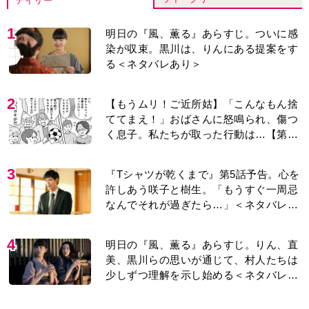
デイリー
1
明日の『風、薫る』あらすじ。ついに感
染が収束。黒川は、りんにある提案をす
る＜ネタバレあり＞
2
【もうムリ！ご近所姑】「こんなもん捨
ててまえ！」おばさんに怒鳴られ、傷つ
く息子。私たちが取った行動は…【第3
話】
3
『Tシャツが乾くまで』第5話予告。心を
許しあう咲子と樹生。「もうすぐ一周忌
なんでそれが過ぎたら…」＜ネタバレあ
り＞
4
明日の『風、薫る』あらすじ。りん、直
美、黒川らの思いが通じて、村人たちは
少しずつ理解を示し始める＜ネタバレあ
り＞