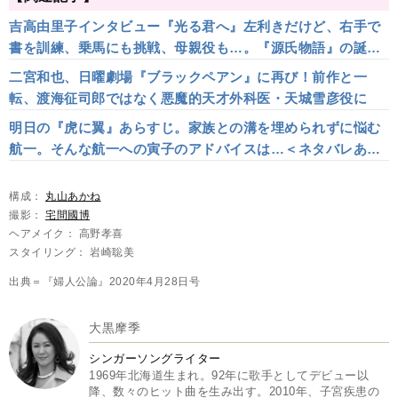
吉高由里子インタビュー『光る君へ』左利きだけど、右手で
書を訓練、乗馬にも挑戦、母親役も…。『源氏物語』の誕生
の瞬間の描写が好きです
二宮和也、日曜劇場『ブラックペアン』に再び！前作と一
転、渡海征司郎ではなく悪魔的天才外科医・天城雪彦役に
明日の『虎に翼』あらすじ。家族との溝を埋められずに悩む
航一。そんな航一への寅子のアドバイスは…＜ネタバレあり
＞
構成：
丸山あかね
撮影：
宅間國博
ヘアメイク： 高野孝喜
スタイリング： 岩崎聡美
出典＝『婦人公論』2020年4月28日号
大黒摩季
シンガーソングライター
1969年北海道生まれ。92年に歌手としてデビュー以
降、数々のヒット曲を生み出す。2010年、子宮疾患の