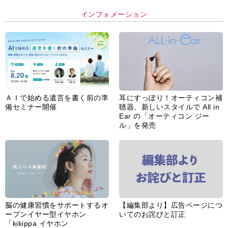
インフォメーション
ＡＩで始める遺言を書く前の準
耳にすっぽり！オーティコン補
備セミナー開催
聴器、新しいスタイルで All in
Ear の「オーティコン ジー
ル」を発売
脳の健康習慣をサポートするオ
【編集部より】広告ページにつ
ープンイヤー型イヤホン
いてのお詫びと訂正
「kikippa イヤホン