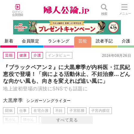
ログイン
検索
メニュー
会員登録
新着
会員限定
ランキング
芸能
読者手記
介護
芸能
健康
介護
インタビュー
2024年08月26日
『ブラックペアン２』に大黒摩季が内科医・江尻紀
恵役で登場！「病による活動休止、不妊治療…どん
な向かい風も、向きを変えれば追い風に」
地上波初登場の演技にSNSでも話題に
大黒摩季
シンガーソングライター
闘病
仕事
在宅介護
不妊
子宮筋腫
子宮内膜症
乳がん
肺がん
大黒摩季