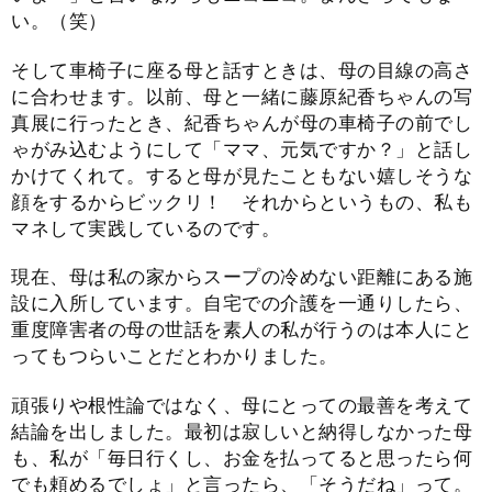
い。（笑）
そして車椅子に座る母と話すときは、母の目線の高さ
に合わせます。以前、母と一緒に藤原紀香ちゃんの写
真展に行ったとき、紀香ちゃんが母の車椅子の前でし
ゃがみ込むようにして「ママ、元気ですか？」と話し
かけてくれて。すると母が見たこともない嬉しそうな
顔をするからビックリ！ それからというもの、私も
マネして実践しているのです。
現在、母は私の家からスープの冷めない距離にある施
設に入所しています。自宅での介護を一通りしたら、
重度障害者の母の世話を素人の私が行うのは本人にと
ってもつらいことだとわかりました。
頑張りや根性論ではなく、母にとっての最善を考えて
結論を出しました。最初は寂しいと納得しなかった母
も、私が「毎日行くし、お金を払ってると思ったら何
でも頼めるでしょ」と言ったら、「そうだね」って。