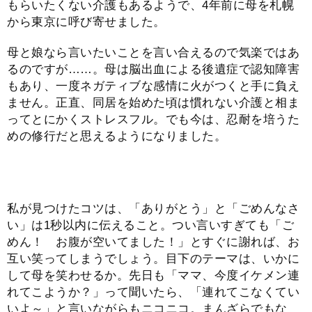
もらいたくない介護もあるようで、4年前に母を札幌
から東京に呼び寄せました。
母と娘なら言いたいことを言い合えるので気楽ではあ
るのですが……。母は脳出血による後遺症で認知障害
もあり、一度ネガティブな感情に火がつくと手に負え
ません。正直、同居を始めた頃は慣れない介護と相ま
ってとにかくストレスフル。でも今は、忍耐を培うた
めの修行だと思えるようになりました。
私が見つけたコツは、「ありがとう」と「ごめんなさ
い」は1秒以内に伝えること。つい言いすぎても「ご
めん！ お腹が空いてました！」とすぐに謝れば、お
互い笑ってしまうでしょう。目下のテーマは、いかに
して母を笑わせるか。先日も「ママ、今度イケメン連
れてこようか？」って聞いたら、「連れてこなくてい
いよ～」と言いながらもニコニコ。まんざらでもな