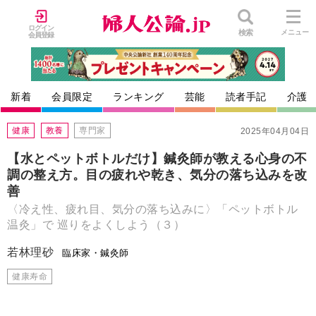
ログイン
検索
メニュー
会員登録
新着
会員限定
ランキング
芸能
読者手記
介護
健康
教養
専門家
2025年04月04日
【水とペットボトルだけ】鍼灸師が教える心身の不
調の整え方。目の疲れや乾き、気分の落ち込みを改
善
〈冷え性、疲れ目、気分の落ち込みに〉「ペットボトル
温灸」で 巡りをよくしよう（３）
若林理砂
臨床家・鍼灸師
健康寿命