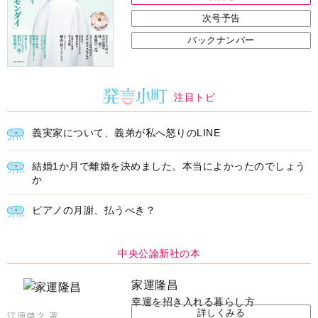
次号予告
バックナンバー
注目トピ
義実家について、義弟が私へ怒りのLINE
結婚1か月で離婚を決めました。本当によかったのでしょう
か
ピアノの月謝、払うべき？
中央公論新社の本
家運隆昌
幸運を招き入れる暮らし方
詳しくみる
江原啓之 著