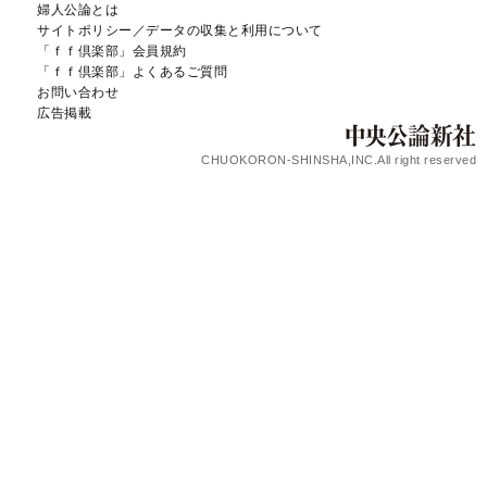
婦人公論とは
サイトポリシー／データの収集と利用について
「ｆｆ倶楽部」会員規約
「ｆｆ倶楽部」よくあるご質問
お問い合わせ
広告掲載
CHUOKORON-SHINSHA,INC.All right reserved