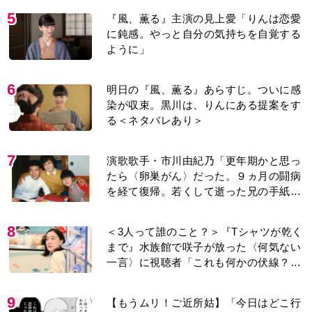
5
『風、薫る』主演の見上愛「りんは恋愛
に鈍感。やっと自分の気持ちを自覚する
ように」
6
明日の『風、薫る』あらすじ。ついに感
染が収束。黒川は、りんにある提案をす
る＜ネタバレあり＞
7
演歌歌手・市川由紀乃「更年期かと思っ
たら〈卵巣がん〉だった。９ヵ月の闘病
を経て復帰。若くして逝った兄の手紙を
今も支えに」【2026上半期BEST】
8
＜3人って誰のこと？＞『Tシャツが乾く
まで』水族館で咲子が放った〈何気ない
一言〉に視聴者「これも何かの伏線？」
「子どもの話だと…」
9
【もうムリ！ご近所姑】「今日はどこ行