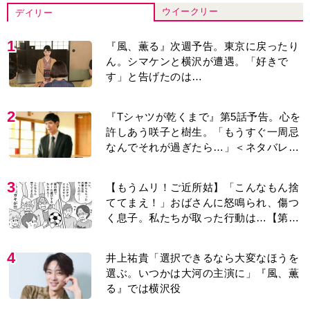
ウイークリー
デイリー
1
『風、薫る』次週予告。東京に戻ったり
ん。シマケンと横沢が遭遇。「好きで
す」と告げたのは…
2
『Tシャツが乾くまで』第5話予告。心を
許しあう咲子と樹生。「もうすぐ一周忌
なんでそれが過ぎたら…」＜ネタバレあ
り＞
3
【もうムリ！ご近所姑】「こんなもん捨
ててまえ！」おばさんに怒鳴られ、傷つ
く息子。私たちが取った行動は…【第3
話】
4
井上祐貴「選択できるなら大変なほうを
選ぶ。いつかは大河の主演に」『風、薫
る』では横沢役