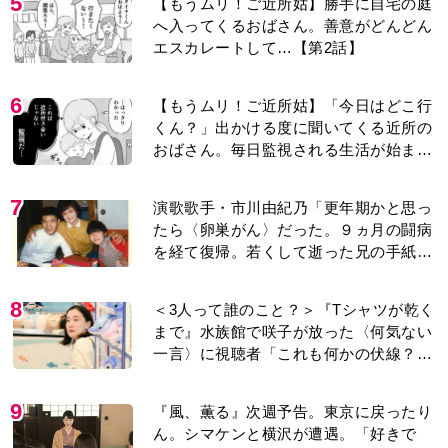
5
【もうムリ！ご近所姑】勝手に自宅の庭
へ入ってくるおばさん。善意がどんどん
エスカレートして…【第2話】
6
【もうムリ！ご近所姑】「今日はどこ行
くん？」出かける度に聞いてくる近所の
おばさん。毎日監視される生活が始ま
り…【第1話】
7
演歌歌手・市川由紀乃「更年期かと思っ
たら〈卵巣がん〉だった。９ヵ月の闘病
を経て復帰。若くして逝った兄の手紙を
今も支えに」【2026上半期BEST】
8
＜3人って誰のこと？＞『Tシャツが乾く
まで』水族館で咲子が放った〈何気ない
一言〉に視聴者「これも何かの伏線？」
「子どもの話だと…」
9
『風、薫る』次週予告。東京に戻ったり
ん。シマケンと横沢が遭遇。「好きで