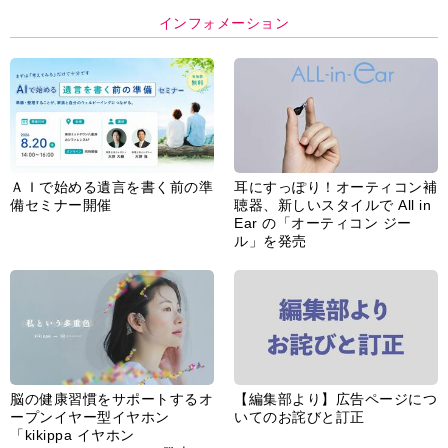
インフォメーション
ＡＩで始める遺言を書く前の準
耳にすっぽり！オーティコン補
備セミナー開催
聴器、新しいスタイルで All in
Ear の「オーティコン ジー
ル」を発売
脳の健康習慣をサポートするオ
【編集部より】広告ページにつ
ープンイヤー型イヤホン
いてのお詫びと訂正
「kikippa イヤホン