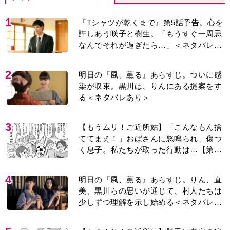
1
『Tシャツが乾くまで』第5話予告。心を
許しあう咲子と樹生。「もうすぐ一周忌
なんでそれが過ぎたら…」＜ネタバレあ
り＞
2
明日の『風、薫る』あらすじ。ついに感
染が収束。黒川は、りんにある提案をす
る＜ネタバレあり＞
3
【もうムリ！ご近所姑】「こんなもん捨
ててまえ！」おばさんに怒鳴られ、傷つ
く息子。私たちが取った行動は…【第3
話】
4
明日の『風、薫る』あらすじ。りん、直
美、黒川らの思いが通じて、村人たちは
少しずつ理解を示し始める＜ネタバレあ
り＞