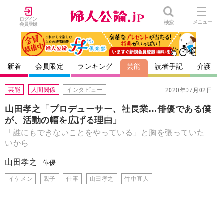
ログイン
検索
メニュー
会員登録
新着
会員限定
ランキング
芸能
読者手記
介護
芸能
人間関係
インタビュー
2020年07月02日
山田孝之「プロデューサー、社長業…俳優である僕
が、活動の幅を広げる理由」
「誰にもできないことをやっている」と胸を張っていた
いから
山田孝之
俳優
イケメン
親子
仕事
山田孝之
竹中直人