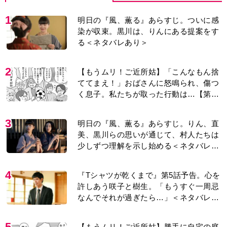
1
明日の『風、薫る』あらすじ。ついに感
染が収束。黒川は、りんにある提案をす
る＜ネタバレあり＞
2
【もうムリ！ご近所姑】「こんなもん捨
ててまえ！」おばさんに怒鳴られ、傷つ
く息子。私たちが取った行動は…【第3
話】
3
明日の『風、薫る』あらすじ。りん、直
美、黒川らの思いが通じて、村人たちは
少しずつ理解を示し始める＜ネタバレあ
り＞
4
『Tシャツが乾くまで』第5話予告。心を
許しあう咲子と樹生。「もうすぐ一周忌
なんでそれが過ぎたら…」＜ネタバレあ
り＞
5
【もうムリ！ご近所姑】勝手に自宅の庭