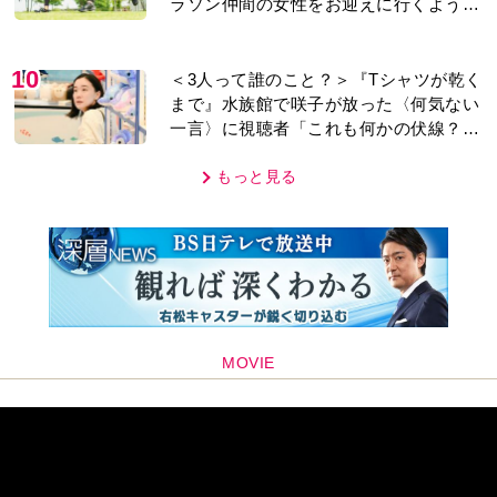
ラソン仲間の女性をお迎えに行くように
なり…
10
＜3人って誰のこと？＞『Tシャツが乾く
まで』水族館で咲子が放った〈何気ない
一言〉に視聴者「これも何かの伏線？」
「子どもの話だと…」
もっと見る
MOVIE