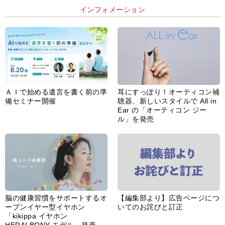
インフォメーション
ＡＩで始める遺言を書く前の準
耳にすっぽり！オーティコン補
備セミナー開催
聴器、新しいスタイルで All in
Ear の「オーティコン ジー
ル」を発売
脳の健康習慣をサポートするオ
【編集部より】広告ページにつ
ープンイヤー型イヤホン
いてのお詫びと訂正
「kikippa イヤホン