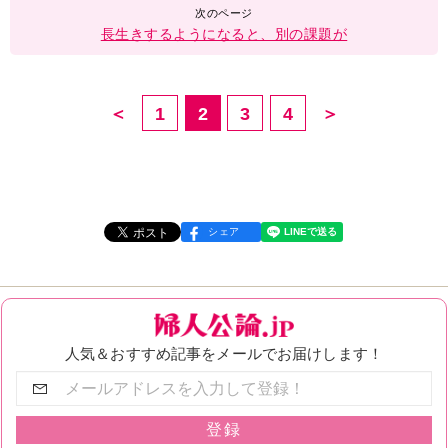
長生きするようになると、別の課題が
＜
1
2
3
4
＞
シェア