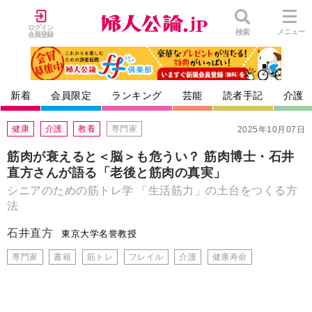
ログイン
検索
メニュー
会員登録
新着
会員限定
ランキング
芸能
読者手記
介護
健康
介護
教養
専門家
2025年10月07日
筋肉が衰えると＜脳＞も危うい？ 筋肉博士・石井
直方さんが語る「老後と筋肉の真実」
シニアのための筋トレ学 「生活筋力」の土台をつくる方
法
石井直方
東京大学名誉教授
専門家
書籍
筋トレ
フレイル
介護
健康寿命