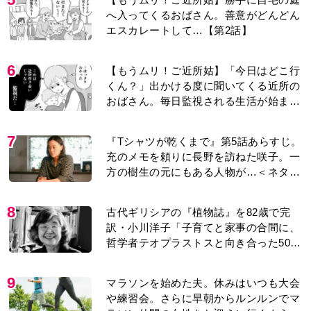
へ入ってくるおばさん。善意がどんどん
エスカレートして…【第2話】
6
【もうムリ！ご近所姑】「今日はどこ行
くん？」出かける度に聞いてくる近所の
おばさん。毎日監視される生活が始ま
り…【第1話】
7
『Tシャツが乾くまで』第5話あらすじ。
充のメモを頼りに長野を訪ねた咲子。一
方の樹生の元にもある人物が…＜ネタバ
レあり＞
8
古代ギリシアの『植物誌』を82歳で完
訳・小川洋子「子育てと家事の合間に、
哲学者テオプラストスと向き合った50
年」
9
マラソンを始めた夫。休みはいつも大会
や練習会。さらに早朝からルンルンでマ