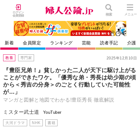
ログイン
検索
メニュー
会員登録
新着
会員限定
ランキング
芸能
読者手記
介護
教養
専門家
2025年12月10日
『豊臣兄弟！』貧しかった二人が天下に駆け上がる
ことができたワケ。「優秀な弟・秀長は幼少期の頃
から＜秀吉の分身＞のごとく行動していた可能性
が…」
マンガと図解と地図でわかる!豊臣秀長 徹底解説
ミスター武士道
YouTuber
大河ドラマ
NHK
書籍