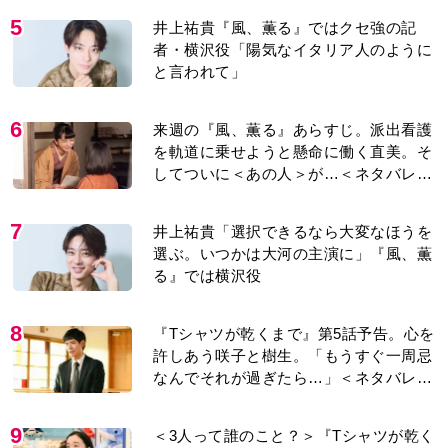
5
井上祐貴『風、薫る』ではクセ強の記
者・横沢役「陽気なイタリア人のように
と言われて」
6
来週の『風、薫る』あらすじ。派出看護
を軌道に乗せようと懸命に働く直美。そ
してついに＜あの人＞が…＜ネタバレあ
り＞
7
井上祐貴「選択できるなら大変なほうを
選ぶ。いつかは大河の主演に」『風、薫
る』では横沢役
8
『Tシャツが乾くまで』第5話予告。心を
許しあう咲子と樹生。「もうすぐ一周忌
なんでそれが過ぎたら…」＜ネタバレあ
り＞
9
＜3人って誰のこと？＞『Tシャツが乾く