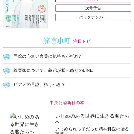
次号予告
バックナンバー
注目トピ
同僚の心無い言葉に気持ちが折れた
義実家について、義弟が私へ怒りのLINE
ピアノの月謝、払うべき？
中央公論新社の本
いじめのある世界に生きる君たち
へ
いじめられっ子だった精神科医の贈る
言葉