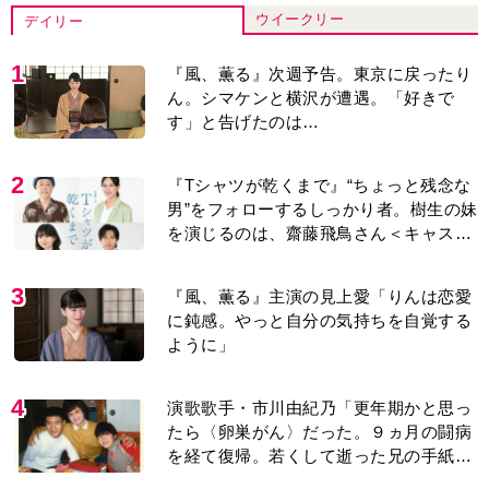
ウイークリー
デイリー
1
『風、薫る』次週予告。東京に戻ったり
ん。シマケンと横沢が遭遇。「好きで
す」と告げたのは…
2
『Tシャツが乾くまで』“ちょっと残念な
男”をフォローするしっかり者。樹生の妹
を演じるのは、齋藤飛鳥さん＜キャスト
紹介＞
3
『風、薫る』主演の見上愛「りんは恋愛
に鈍感。やっと自分の気持ちを自覚する
ように」
4
演歌歌手・市川由紀乃「更年期かと思っ
たら〈卵巣がん〉だった。９ヵ月の闘病
を経て復帰。若くして逝った兄の手紙を
今も支えに」【2026上半期BEST】