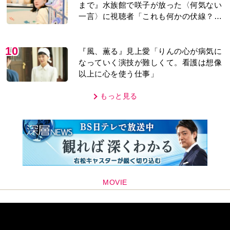
まで』水族館で咲子が放った〈何気ない
一言〉に視聴者「これも何かの伏線？」
「子どもの話だと…」
10
『風、薫る』見上愛「りんの心が病気に
なっていく演技が難しくて。看護は想像
以上に心を使う仕事」
もっと見る
MOVIE