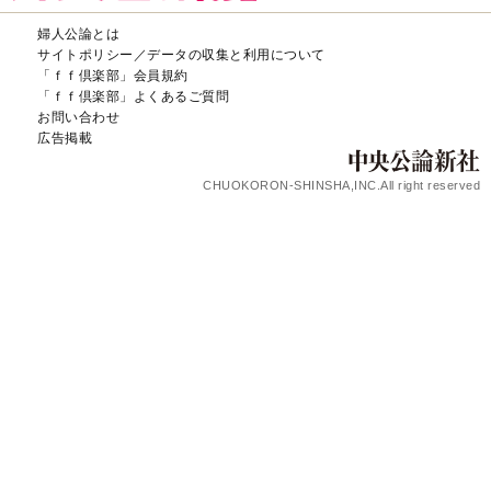
婦人公論とは
サイトポリシー／データの収集と利用について
「ｆｆ倶楽部」会員規約
「ｆｆ倶楽部」よくあるご質問
お問い合わせ
広告掲載
CHUOKORON-SHINSHA,INC.All right reserved